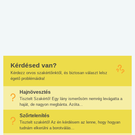
Kérdésed van?
Kérdezz orvos szakértőinktől, és biztosan választ lelsz
égető problémáidra!
Hajnövesztés
Tisztelt Szakértő! Egy lány ismerősöm nemrég levágatta a
haját, de nagyon megbánta. Azóta...
Szőrtelenítés
Tisztelt szakértő! Az én kérdésem az lenne, hogy hogyan
tudnám elkerülni a borotválás...