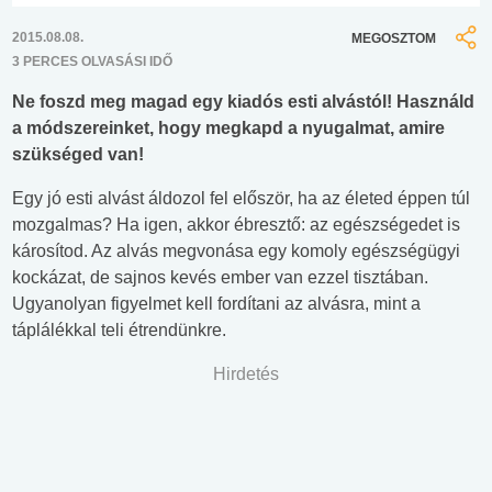
2015.08.08.
MEGOSZTOM
3 PERCES OLVASÁSI IDŐ
Ne foszd meg magad egy kiadós esti alvástól! Használd
a módszereinket, hogy megkapd a nyugalmat, amire
szükséged van!
Egy jó esti alvást áldozol fel először, ha az életed éppen túl
mozgalmas? Ha igen, akkor ébresztő: az egészségedet is
károsítod. Az alvás megvonása egy komoly egészségügyi
kockázat, de sajnos kevés ember van ezzel tisztában.
Ugyanolyan figyelmet kell fordítani az alvásra, mint a
táplálékkal teli étrendünkre.
Hirdetés