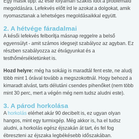
Egy másik tipp: az este folyamán szakíts időt a problémáid
megoldására. Lefekvés előtt írd le azokat a dolgokat, amik
nyomasztanak a lehetséges megoldásaikkal együtt.
2. A hétvége fáradalmai
A késői lefekvés felborítja másnap reggelre a belső
egyensúlyt - amit számos idegsejt szabályoz az agyban. Ez
részben szabályozza az étvágyunkat és a
testhőmérsékletünket is.
Hozd helyre:
még ha sokáig is maradtál fent este, ne aludj
több mint 1 órával tovább a megszokottnál. Hogy behozd a
kimaradt alvást, tarts délutáni csendes pihenőket (nem több
mint 30 perc, mert a végén még nem tudsz aludni este).
3. A párod horkolása
A
horkolás
elérhet akár 90 decibelt is, ez ugyan olyan
hangos, mint egy turmixgép. Még akkor is, ha el tudsz
aludni, a horkolás egész éjszakán át tart, és fel fog
ébreszteni az éjszaka legbékésebb időszakában.