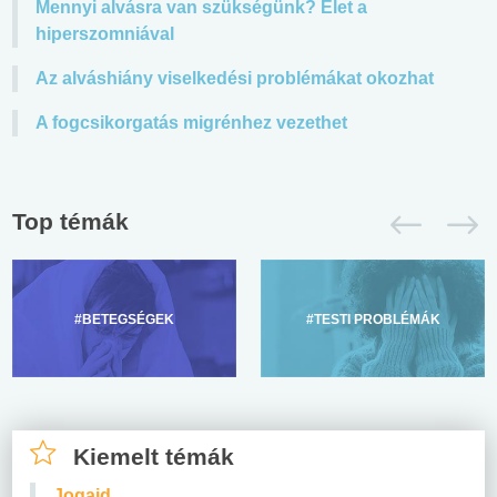
Mennyi alvásra van szükségünk? Élet a
hiperszomniával
Az alváshiány viselkedési problémákat okozhat
A fogcsikorgatás migrénhez vezethet
Top témák
#BETEGSÉGEK
#TESTI PROBLÉMÁK
Kiemelt témák
Jogaid