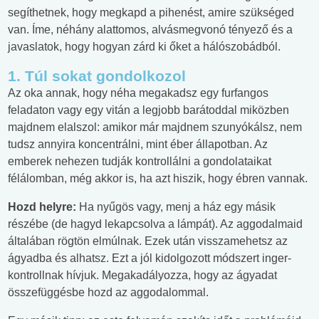
segíthetnek, hogy megkapd a pihenést, amire szükséged
van. Íme, néhány alattomos, alvásmegvonó tényező és a
javaslatok, hogy hogyan zárd ki őket a hálószobádból.
1. Túl sokat gondolkozol
Az oka annak, hogy néha megakadsz egy furfangos
feladaton vagy egy vitán a legjobb barátoddal miközben
majdnem elalszol: amikor már majdnem szunyókálsz, nem
tudsz annyira koncentrálni, mint éber állapotban. Az
emberek nehezen tudják kontrollálni a gondolataikat
félálomban, még akkor is, ha azt hiszik, hogy ébren vannak.
Hozd helyre:
Ha nyűgös vagy, menj a ház egy másik
részébe (de hagyd lekapcsolva a lámpát). Az aggodalmaid
általában rögtön elmúlnak. Ezek után visszamehetsz az
ágyadba és alhatsz. Ezt a jól kidolgozott módszert inger-
kontrollnak hívjuk. Megakadályozza, hogy az ágyadat
összefüggésbe hozd az aggodalommal.