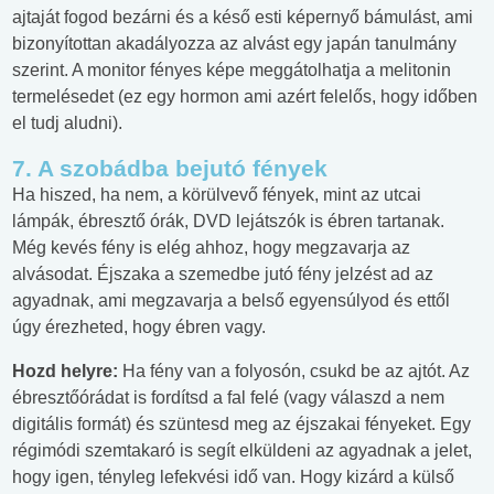
ajtaját fogod bezárni és a késő esti képernyő bámulást, ami
bizonyítottan akadályozza az alvást egy japán tanulmány
szerint. A monitor fényes képe meggátolhatja a melitonin
termelésedet (ez egy hormon ami azért felelős, hogy időben
el tudj aludni).
7. A szobádba bejutó fények
Ha hiszed, ha nem, a körülvevő fények, mint az utcai
lámpák, ébresztő órák, DVD lejátszók is ébren tartanak.
Még kevés fény is elég ahhoz, hogy megzavarja az
alvásodat. Éjszaka a szemedbe jutó fény jelzést ad az
agyadnak, ami megzavarja a belső egyensúlyod és ettől
úgy érezheted, hogy ébren vagy.
Hozd helyre:
Ha fény van a folyosón, csukd be az ajtót. Az
ébresztőórádat is fordítsd a fal felé (vagy válaszd a nem
digitális formát) és szüntesd meg az éjszakai fényeket. Egy
régimódi szemtakaró is segít elküldeni az agyadnak a jelet,
hogy igen, tényleg lefekvési idő van. Hogy kizárd a külső