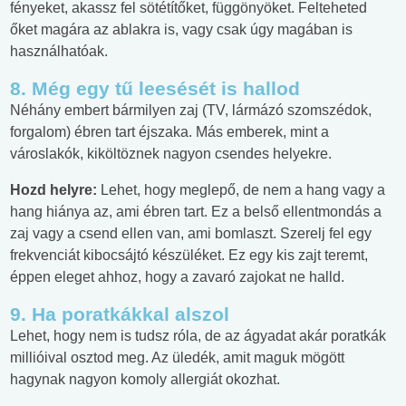
fényeket, akassz fel sötétítőket, függönyöket. Felteheted
őket magára az ablakra is, vagy csak úgy magában is
használhatóak.
8. Még egy tű leesését is hallod
Néhány embert bármilyen zaj (TV, lármázó szomszédok,
forgalom) ébren tart éjszaka. Más emberek, mint a
városlakók, kiköltöznek nagyon csendes helyekre.
Hozd helyre:
Lehet, hogy meglepő, de nem a hang vagy a
hang hiánya az, ami ébren tart. Ez a belső ellentmondás a
zaj vagy a csend ellen van, ami bomlaszt. Szerelj fel egy
frekvenciát kibocsájtó készüléket. Ez egy kis zajt teremt,
éppen eleget ahhoz, hogy a zavaró zajokat ne halld.
9. Ha poratkákkal alszol
Lehet, hogy nem is tudsz róla, de az ágyadat akár poratkák
millióival osztod meg. Az üledék, amit maguk mögött
hagynak nagyon komoly allergiát okozhat.