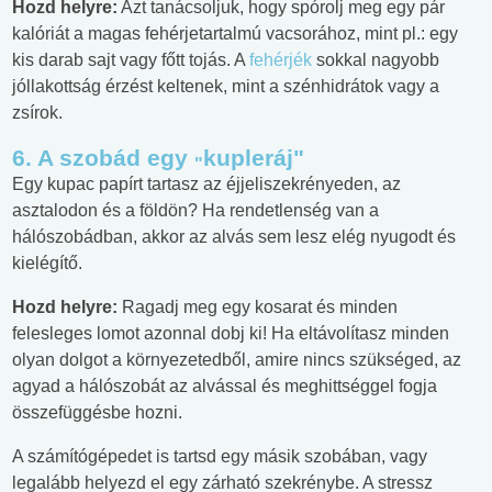
Hozd helyre:
Azt tanácsoljuk, hogy spórolj meg egy pár
kalóriát a magas fehérjetartalmú vacsorához, mint pl.: egy
kis darab sajt vagy főtt tojás. A
fehérjék
sokkal nagyobb
jóllakottság érzést keltenek, mint a szénhidrátok vagy a
zsírok.
6. A szobád egy
kupleráj"
"
Egy kupac papírt tartasz az éjjeliszekrényeden, az
asztalodon és a földön? Ha rendetlenség van a
hálószobádban, akkor az alvás sem lesz elég nyugodt és
kielégítő.
Hozd helyre:
Ragadj meg egy kosarat és minden
felesleges lomot azonnal dobj ki! Ha eltávolítasz minden
olyan dolgot a környezetedből, amire nincs szükséged, az
agyad a hálószobát az alvással és meghittséggel fogja
összefüggésbe hozni.
A számítógépedet is tartsd egy másik szobában, vagy
legalább helyezd el egy zárható szekrénybe. A stressz