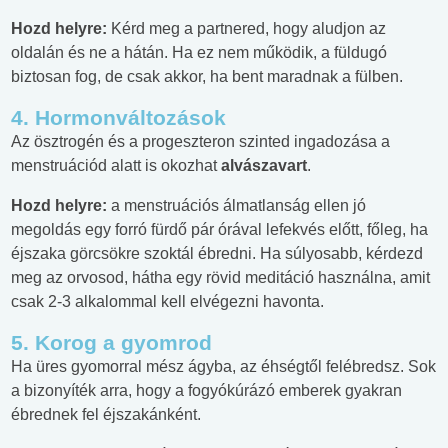
Hozd helyre:
Kérd meg a partnered, hogy aludjon az
oldalán és ne a hátán. Ha ez nem működik, a füldugó
biztosan fog, de csak akkor, ha bent maradnak a fülben.
4. Hormonváltozások
Az ösztrogén és a progeszteron szinted ingadozása a
menstruációd alatt is okozhat
alvászavart
.
Hozd helyre:
a menstruációs álmatlanság ellen jó
megoldás egy forró fürdő pár órával lefekvés előtt, főleg, ha
éjszaka görcsökre szoktál ébredni. Ha súlyosabb, kérdezd
meg az orvosod, hátha egy rövid meditáció használna, amit
csak 2-3 alkalommal kell elvégezni havonta.
5. Korog a gyomrod
Ha üres gyomorral mész ágyba, az éhségtől felébredsz. Sok
a bizonyíték arra, hogy a fogyókúrázó emberek gyakran
ébrednek fel éjszakánként.