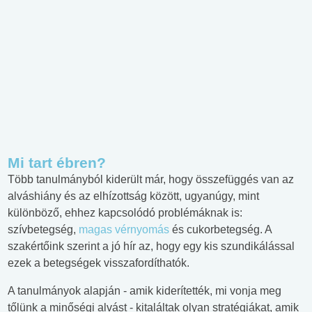
Mi tart ébren?
Több tanulmányból kiderült már, hogy összefüggés van az
alváshiány és az elhízottság között, ugyanúgy, mint
különböző, ehhez kapcsolódó problémáknak is:
szívbetegség,
magas vérnyomás
és cukorbetegség. A
szakértőink szerint a jó hír az, hogy egy kis szundikálással
ezek a betegségek visszafordíthatók.
A tanulmányok alapján - amik kiderítették, mi vonja meg
tőlünk a minőségi alvást - kitaláltak olyan stratégiákat, amik