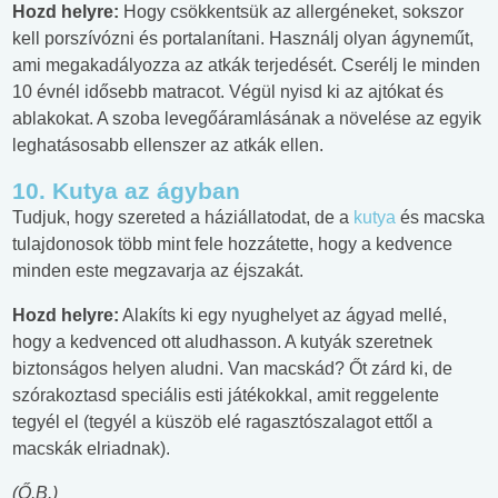
Hozd helyre:
Hogy csökkentsük az allergéneket, sokszor
kell porszívózni és portalanítani. Használj olyan ágyneműt,
ami megakadályozza az atkák terjedését. Cserélj le minden
10 évnél idősebb matracot. Végül nyisd ki az ajtókat és
ablakokat. A szoba levegőáramlásának a növelése az egyik
leghatásosabb ellenszer az atkák ellen.
10. Kutya az ágyban
Tudjuk, hogy szereted a háziállatodat, de a
kutya
és macska
tulajdonosok több mint fele hozzátette, hogy a kedvence
minden este megzavarja az éjszakát.
Hozd helyre:
Alakíts ki egy nyughelyet az ágyad mellé,
hogy a kedvenced ott aludhasson. A kutyák szeretnek
biztonságos helyen aludni. Van macskád? Őt zárd ki, de
szórakoztasd speciális esti játékokkal, amit reggelente
tegyél el (tegyél a küszöb elé ragasztószalagot ettől a
macskák elriadnak).
(Ő.B.)