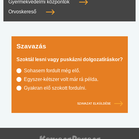
Gyermekvédelmi központok
Orvoskereső
Szavazás
Szoktál lesni vagy puskázni dolgozatíráskor?
Sohasem fordult még elő.
Egyszer-kétszer volt már rá példa.
Gyakran elő szokott fordulni.
SZAVAZAT ELKÜLDÉSE