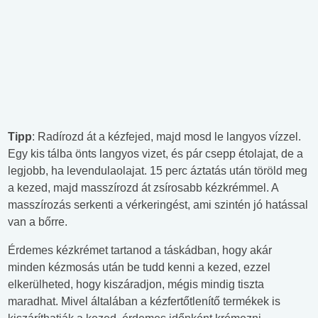
Tipp
: Radírozd át a kézfejed, majd mosd le langyos vízzel.
Egy kis tálba önts langyos vizet, és pár csepp étolajat, de a
legjobb, ha levendulaolajat. 15 perc áztatás után töröld meg
a kezed, majd masszírozd át zsírosabb kézkrémmel. A
masszírozás serkenti a vérkeringést, ami szintén jó hatással
van a bőrre.
Érdemes kézkrémet tartanod a táskádban, hogy akár
minden kézmosás után be tudd kenni a kezed, ezzel
elkerülheted, hogy kiszáradjon, mégis mindig tiszta
maradhat. Mivel általában a kézfertőtlenítő termékek is