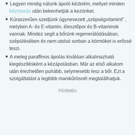
Legyen mindig nálunk ápoló kézkrém, mellyel minden
kézmosás
után bekenhetjük a kezünket.
Kúraszerűen szedjünk úgynevezett „szépségvitamint” ,
melyben A- és E-vitamin, élesztőpor és B-vitaminok
vannak. Mindez segít a bőrünk regenerálódásában,
szépülésében és nem utolsó sorban a körmöket is erőssé
teszi.
A meleg paraffinos ápolás kiválóan alkalmazható
kiegészítésként a kézápolásban. Már az első alkalom
után érezhetően puhább, selymesebb lesz a bőr. Ezt a
szolgáltatást a legtöbb manikűrösnél megtalálhatjuk.
Hirdetés