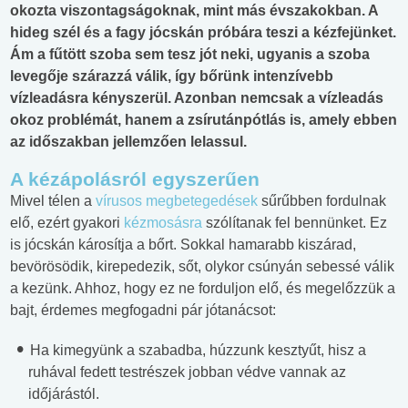
okozta viszontagságoknak, mint más évszakokban. A
hideg szél és a fagy jócskán próbára teszi a kézfejünket.
Ám a fűtött szoba sem tesz jót neki, ugyanis a szoba
levegője szárazzá válik, így bőrünk intenzívebb
vízleadásra kényszerül. Azonban nemcsak a vízleadás
okoz problémát, hanem a zsírutánpótlás is, amely ebben
az időszakban jellemzően lelassul.
A kézápolásról egyszerűen
Mivel télen a
vírusos megbetegedések
sűrűbben fordulnak
elő, ezért gyakori
kézmosásra
szólítanak fel bennünket. Ez
is jócskán károsítja a bőrt. Sokkal hamarabb kiszárad,
bevörösödik, kirepedezik, sőt, olykor csúnyán sebessé válik
a kezünk. Ahhoz, hogy ez ne forduljon elő, és megelőzzük a
bajt, érdemes megfogadni pár jótanácsot:
Ha kimegyünk a szabadba, húzzunk kesztyűt, hisz a
ruhával fedett testrészek jobban védve vannak az
időjárástól.