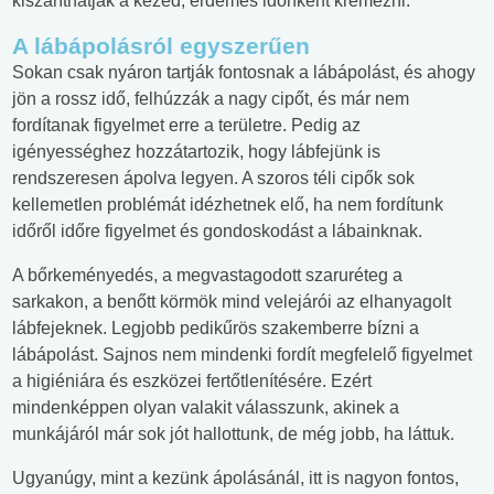
kiszáríthatják a kezed, érdemes időnként krémezni.
A lábápolásról egyszerűen
Sokan csak nyáron tartják fontosnak a lábápolást, és ahogy
jön a rossz idő, felhúzzák a nagy cipőt, és már nem
fordítanak figyelmet erre a területre. Pedig az
igényességhez hozzátartozik, hogy lábfejünk is
rendszeresen ápolva legyen. A szoros téli cipők sok
kellemetlen problémát idézhetnek elő, ha nem fordítunk
időről időre figyelmet és gondoskodást a lábainknak.
A bőrkeményedés, a megvastagodott szaruréteg a
sarkakon, a benőtt körmök mind velejárói az elhanyagolt
lábfejeknek. Legjobb pedikűrös szakemberre bízni a
lábápolást. Sajnos nem mindenki fordít megfelelő figyelmet
a higiéniára és eszközei fertőtlenítésére. Ezért
mindenképpen olyan valakit válasszunk, akinek a
munkájáról már sok jót hallottunk, de még jobb, ha láttuk.
Ugyanúgy, mint a kezünk ápolásánál, itt is nagyon fontos,