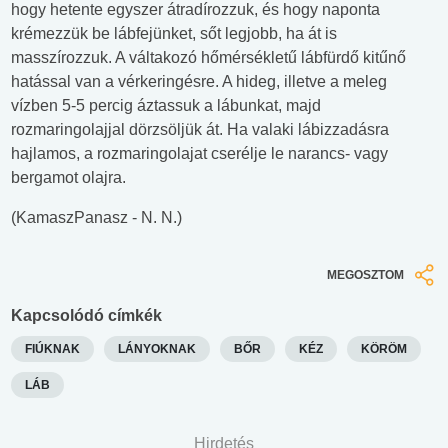
hogy hetente egyszer átradírozzuk, és hogy naponta
krémezzük be lábfejünket, sőt legjobb, ha át is
masszírozzuk. A váltakozó hőmérsékletű lábfürdő kitűnő
hatással van a vérkeringésre. A hideg, illetve a meleg
vízben 5-5 percig áztassuk a lábunkat, majd
rozmaringolajjal dörzsöljük át. Ha valaki lábizzadásra
hajlamos, a rozmaringolajat cserélje le narancs- vagy
bergamot olajra.
(KamaszPanasz - N. N.)
MEGOSZTOM
Kapcsolódó címkék
FIÚKNAK
LÁNYOKNAK
BŐR
KÉZ
KÖRÖM
LÁB
Hirdetés