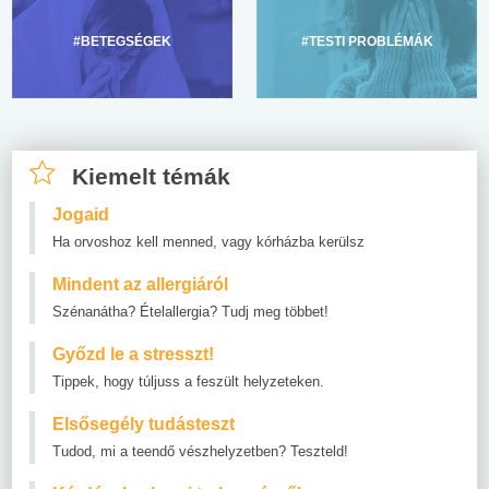
#BETEGSÉGEK
#TESTI PROBLÉMÁK
Kiemelt témák
Jogaid
Ha orvoshoz kell menned, vagy kórházba kerülsz
Mindent az allergiáról
Szénanátha? Ételallergia? Tudj meg többet!
Győzd le a stresszt!
Tippek, hogy túljuss a feszült helyzeteken.
Elsősegély tudásteszt
Tudod, mi a teendő vészhelyzetben? Teszteld!