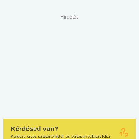
Hirdetés
Kérdésed van?
Kérdezz orvos szakértőinktől, és biztosan választ lelsz