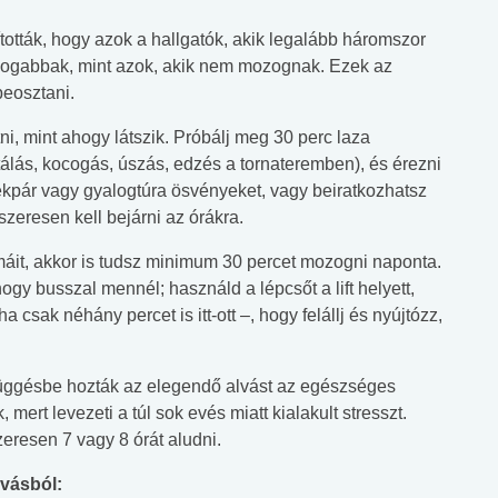
ották, hogy azok a hallgatók, akik legalább háromszor
ogabbak, mint azok, akik nem mozognak. Ezek az
beosztani.
i, mint ahogy látszik. Próbálj meg 30 perc laza
álás, kocogás, úszás, edzés a tornateremben), és érezni
ékpár vagy gyalogtúra ösvényeket, vagy beiratkozhatsz
zeresen kell bejárni az órákra.
áit, akkor is tudsz minimum 30 percet mozogni naponta.
gy busszal mennél; használd a lépcsőt a lift helyett,
ha csak néhány percet is itt-ott –, hogy felállj és nyújtózz,
üggésbe hozták az elegendő alvást az egészséges
 mert levezeti a túl sok evés miatt kialakult stresszt.
eresen 7 vagy 8 órát aludni.
lvásból: