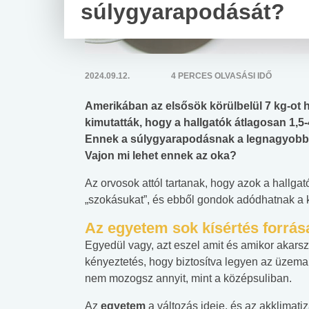
súlygyarapodását?
2024.09.12.
4 PERCES OLVASÁSI IDŐ
Amerikában az elsősök körülbelül 7 kg-ot
kimutatták, hogy a hallgatók átlagosan 1,5-
Ennek a súlygyarapodásnak a legnagyobb r
Vajon mi lehet ennek az oka?
Az orvosok attól tartanak, hogy azok a hallgat
„szokásukat”, és ebből gondok adódhatnak a
Az egyetem sok kísértés forrás
Egyedül vagy, azt eszel amit és amikor akarsz
kényeztetés, hogy biztosítva legyen az üzema
nem mozogsz annyit, mint a középsuliban.
Az
egyetem
a változás ideje, és az akklimati