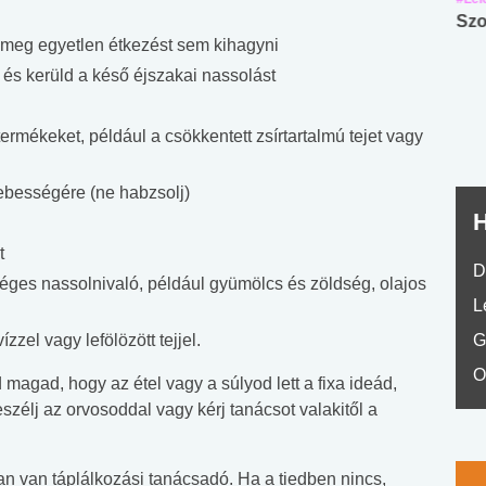
Angol középfokú
Internet-függőség
Szo
 meg egyetlen étkezést sem kihagyni
nyelvvizsga teszt -
teszt
No.42
 és kerüld a késő éjszakai nassolást
ermékeket, például a csökkentett zsírtartalmú tejet vagy
ebességére (ne habzsolj)
H
t
D
ges nassolnivaló, például gyümölcs és zöldség, olajos
L
ízzel vagy lefölözött tejjel.
G
O
magad, hogy az étel vagy a súlyod lett a fixa ideád,
eszélj az orvosoddal vagy kérj tanácsot valakitől a
an van táplálkozási tanácsadó. Ha a tiedben nincs,