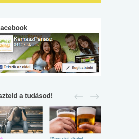
Facebook
szteld a tudásod!
ek
#Drog, cigi, alkohol
#Zöldövezet