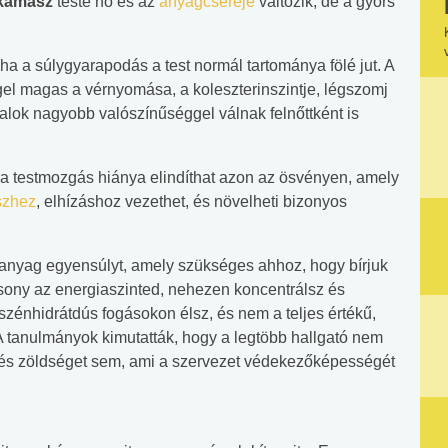
kamasz
teste nő és az
anyagcseréje
változik, de a gyors
a a súlygyarapodás a test normál tartománya fölé jut. A
l magas a vérnyomása, a koleszterinszintje, légszomj
atalok nagyobb valószínűséggel válnak felnőttként is
s a testmozgás hiánya elindíthat azon az ösvényen, amely
szhez
, elhízáshoz vezethet, és növelheti bizonyos
panyag egyensúlyt, amely szükséges ahhoz, hogy bírjuk
sony az energiaszinted, nehezen koncentrálsz és
zénhidrátdús fogásokon élsz, és nem a teljes értékű,
 tanulmányok kimutatták, hogy a legtöbb hallgató nem
t és zöldséget sem, ami a szervezet védekezőképességét