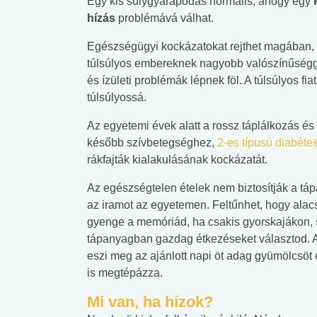
Egy kis súlygyarapodás normális, ahogy egy
hízás
problémává válhat.
Egészségügyi kockázatokat rejthet magában, h
túlsúlyos embereknek nagyobb valószínűségge
és ízületi problémák lépnek föl. A túlsúlyos fi
túlsúlyossá.
Az egyetemi évek alatt a rossz táplálkozás é
később szívbetegséghez,
2-es típusú diabéte
rákfajták kialakulásának kockázatát.
Az egészségtelen ételek nem biztosítják a tá
az iramot az egyetemen. Feltűnhet, hogy alac
gyenge a memóriád, ha csakis gyorskajákon, s
tápanyagban gazdag étkezéseket választod. A
eszi meg az ajánlott napi öt adag gyümölcsö
is megtépázza.
Mi van, ha hízok?