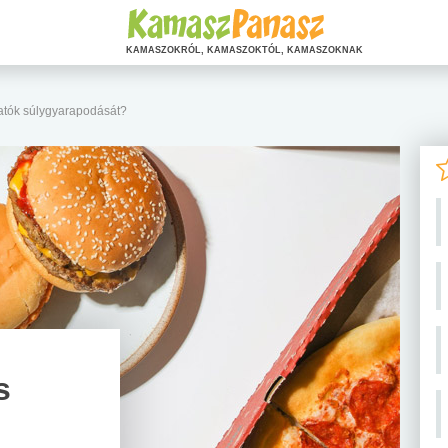
KAMASZOKRÓL, KAMASZOKTÓL, KAMASZOKNAK
atók súlygyarapodását?
s