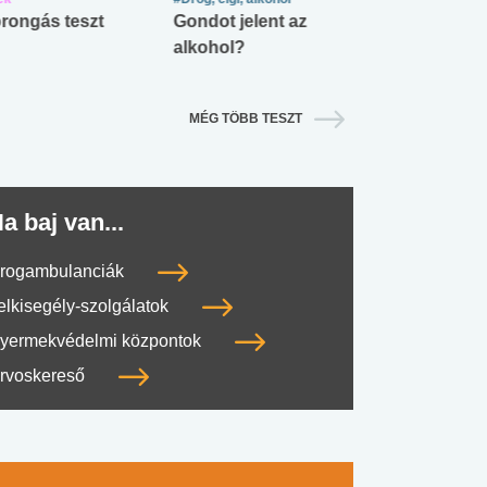
rongás teszt
Gondot jelent az
Mekkora az ö
alkohol?
lábnyomod?
MÉG TÖBB TESZT
a baj van...
rogambulanciák
elkisegély-szolgálatok
yermekvédelmi központok
rvoskereső