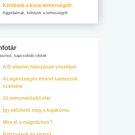
Kérdések a korai terhességről
Aggodalmak, kételyek a terhességről
nfotár
asznos, kapcsolódó cikkek
A D-vitamin hiányának veszélyei
Az egészséges étrend kamaszok
számára
15 immunerősítő étel
Így előzhető meg a kajakóma
Mire jó a magnézium?
Pattanások és étrend