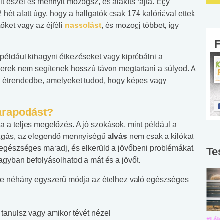
it eszel és mennyit mozogsz, és alakíts rajta. Egy
 hét alatt úgy, hogy a hallgatók csak 174 kalóriával ettek
őket vagy az éjféli
nassolást
, és mozogj többet, így
például kihagyni étkezéseket vagy kipróbálni a
zerek nem segítenek hosszú távon megtartani a súlyod. A
az étrendedbe, amelyeket tudod, hogy képes vagy
arapodást?
a teljes megelőzés. A jó szokások, mint például a
ozgás, az elegendő mennyiségű
alvás
nem csak a kilókat
 egészséges maradj, és elkerüld a jövőbeni problémákat.
Te
gyban befolyásolhatod a mát és a jövőt.
me néhány egyszerű módja az ételhez való egészséges
tanulsz vagy amikor tévét nézel
#Suli, munka
#Suli, munka
#Lél