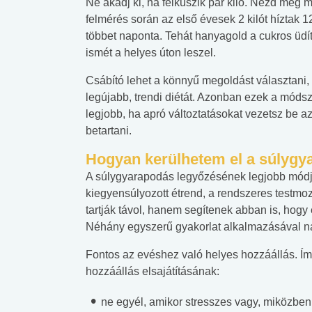
Ne akadj ki, ha felkúszik pár kiló. Nézd meg m
felmérés során az első évesek 2 kilót híztak 12
többet naponta. Tehát hanyagold a cukros üdít
ismét a helyes úton leszel.
Csábító lehet a könnyű megoldást választani, 
legújabb, trendi diétát. Azonban ezek a móds
legjobb, ha apró változtatásokat vezetsz be 
betartani.
Hogyan kerülhetem el a súlygy
A súlygyarapodás legyőzésének legjobb módja 
kiegyensúlyozott étrend, a rendszeres testm
tartják távol, hanem segítenek abban is, hogy
Néhány egyszerű gyakorlat alkalmazásával na
Fontos az evéshez való helyes hozzáállás. Í
hozzáállás elsajátításának:
ne egyél, amikor stresszes vagy, miközben 
 alkohol
#Zöldövezet
#Betegségek