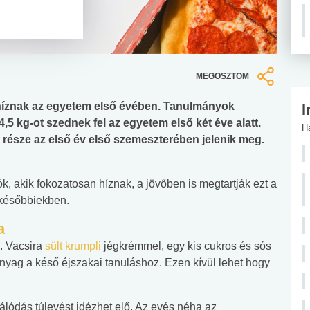
MEGOSZTOM
 híznak az egyetem első évében. Tanulmányok
I
4,5 kg-ot szednek fel az egyetem első két éve alatt.
H
észe az első év első szemeszterében jelenik meg.
ók, akik fokozatosan híznak, a jövőben is megtartják ezt a
 későbbiekben.
a
. Vacsira
sült krumpli
jégkrémmel, egy kis cukros és sós
nyag a késő éjszakai tanuláshoz. Ezen kívül lehet hogy
zálódás túlevést idézhet elő. Az evés néha az