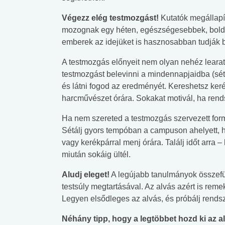
Végezz elég testmozgást!
Kutatók megállapít
mozognak egy héten, egészségesebbek, bold
emberek az idejüket is hasznosabban tudják 
A testmozgás előnyeit nem olyan nehéz learatn
testmozgást belevinni a mindennapjaidba (sét
és látni fogod az eredményét. Kereshetsz ker
harcművészet órára. Sokakat motivál, ha rends
Ha nem szereted a testmozgás szervezett form
Sétálj gyors tempóban a campuson ahelyett, ho
vagy kerékpárral menj órára. Találj időt arra – 
miután sokáig ültél.
Aludj eleget!
A legújabb tanulmányok összef
testsúly megtartásával. Az alvás azért is remek,
Legyen elsődleges az alvás, és próbálj rendsz
Néhány tipp, hogy a legtöbbet hozd ki az a