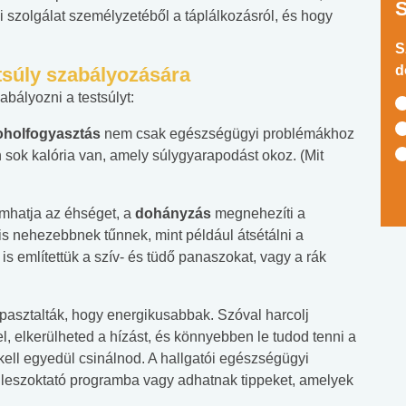
 szolgálat személyzetéből a táplálkozásról, és hogy
S
d
stsúly szabályozására
bályozni a testsúlyt:
oholfogyasztás
nem csak egészségügyi problémákhoz
 sok kalória van, amely súlygyarapodást okoz. (Mit
omhatja az éhséget, a
dohányzás
megnehezíti a
s nehezebbnek tűnnek, mint például átsétálni a
 említettük a szív- és tüdő panaszokat, vagy a rák
pasztalták, hogy energikusabbak. Szóval harcolj
el, elkerülheted a hízást, és könnyebben le tudod tenni a
 kell egyedül csinálnod. A hallgatói egészségügyi
 leszoktató programba vagy adhatnak tippeket, amelyek