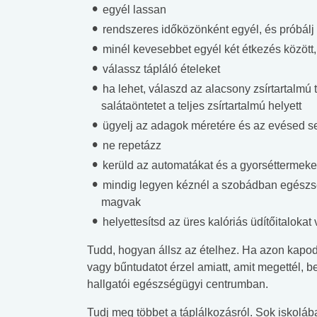
egyél lassan
lent az
Mekkora az ökológiai
Elsősegély
rendszeres időközönként egyél, és próbálj
lábnyomod?
tudásteszt
minél kevesebbet egyél két étkezés között,
válassz tápláló ételeket
ha lehet, válaszd az alacsony zsírtartalmú t
salátaöntetet a teljes zsírtartalmú helyett
ügyelj az adagok méretére és az evésed s
ne repetázz
kerüld az automatákat és a gyorséttermeke
mindig legyen kéznél a szobádban egészsé
magvak
helyettesítsd az üres kalóriás üdítőitalokat v
Tudd, hogyan állsz az ételhez. Ha azon kapod 
vagy bűntudatot érzel amiatt, amit megettél, b
hallgatói egészségügyi centrumban.
Tudj meg többet a táplálkozásról. Sok iskoláb