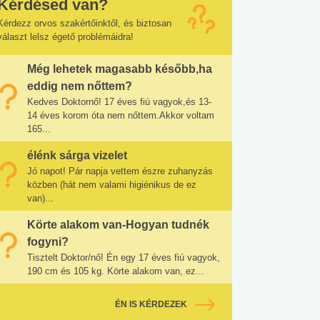
Kérdésed van?
Kérdezz orvos szakértőinktől, és biztosan
választ lelsz égető problémáidra!
Még lehetek magasabb később,ha
eddig nem nőttem?
Kedves Doktornő! 17 éves fiú vagyok,és 13-
14 éves korom óta nem nőttem.Akkor voltam
165...
élénk sárga vizelet
Jó napot! Pár napja vettem észre zuhanyzás
közben (hát nem valami higiénikus de ez
van)...
Körte alakom van-Hogyan tudnék
fogyni?
Tisztelt Doktor/nő! Én egy 17 éves fiú vagyok,
190 cm és 105 kg. Körte alakom van, ez...
ÉN IS KÉRDEZEK