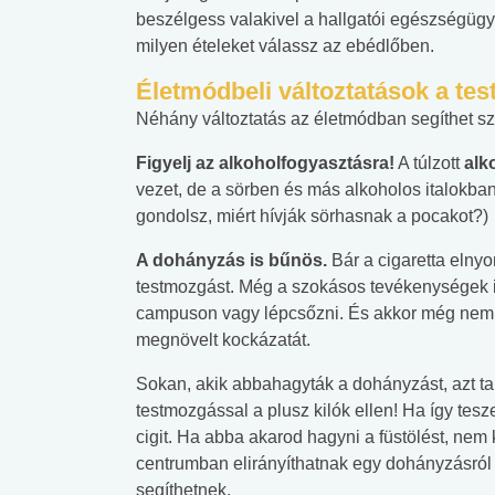
beszélgess valakivel a hallgatói egészségügyi
milyen ételeket válassz az ebédlőben.
Életmódbeli változtatások a te
Néhány változtatás az életmódban segíthet sza
Figyelj az alkoholfogyasztásra!
A túlzott
alk
vezet, de a sörben és más alkoholos italokban
gondolsz, miért hívják sörhasnak a pocakot?)
A dohányzás is bűnös.
Bár a cigaretta elny
testmozgást. Még a szokásos tevékenységek i
campuson vagy lépcsőzni. És akkor még nem is
megnövelt kockázatát.
Sokan, akik abbahagyták a dohányzást, azt ta
testmozgással a plusz kilók ellen! Ha így tesz
cigit. Ha abba akarod hagyni a füstölést, nem
centrumban elirányíthatnak egy dohányzásról
segíthetnek.