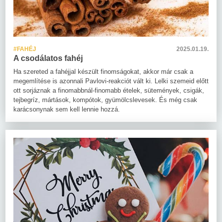
#FAHÉJ
2025.01.19.
A csodálatos fahéj
Ha szereted a fahéjjal készült finomságokat, akkor már csak a
megemlítése is azonnali Pavlovi-reakciót vált ki. Lelki szemeid előtt
ott sorjáznak a finomabbnál-finomabb ételek, sütemények, csigák,
tejbegríz, mártások, kompótok, gyümölcslevesek. És még csak
karácsonynak sem kell lennie hozzá.