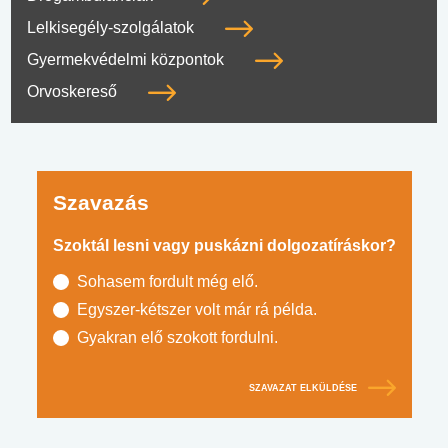
Lelkisegély-szolgálatok
Gyermekvédelmi központok
Orvoskereső
Szavazás
Szoktál lesni vagy puskázni dolgozatíráskor?
Sohasem fordult még elő.
Egyszer-kétszer volt már rá példa.
Gyakran elő szokott fordulni.
SZAVAZAT ELKÜLDÉSE