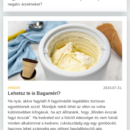
negatív érzelmeket?
#FAGYI
2024.07.31.
Lehetsz te is Bagaméri?
Ha nyár, akkor fagylalt! A fagyiimádók legalábbis biztosan
egyetértenek ezzel. Mondjuk nekik lehet az ellen se volna
különösebben kifogásuk, ha azt állítanánk, hogy „Minden évszak
fagyi évszak”. Ha kedveled ezt a hűsítő édességet és nem futnál
minden alkalommal a kedvenc cukrászdádig egy-egy gombócért,
hasznos lehet számodra egy otthoni fagylaltkészítő gép.