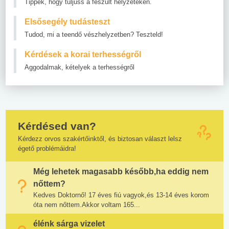
Tippek, hogy túljuss a feszült helyzeteken.
Elsősegély tudásteszt
Tudod, mi a teendő vészhelyzetben? Teszteld!
Kérdések a korai terhességről
Aggodalmak, kételyek a terhességről
Kérdésed van?
Kérdezz orvos szakértőinktől, és biztosan választ lelsz
égető problémáidra!
Még lehetek magasabb később,ha eddig nem
nőttem?
Kedves Doktornő! 17 éves fiú vagyok,és 13-14 éves korom
óta nem nőttem.Akkor voltam 165...
élénk sárga vizelet