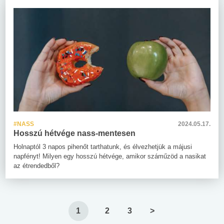
#NASS
2024.05.17.
Hosszú hétvége nass-mentesen
Holnaptól 3 napos pihenőt tarthatunk, és élvezhetjük a májusi
napfényt! Milyen egy hosszú hétvége, amikor száműzöd a nasikat
az étrendedből?
1
2
3
>