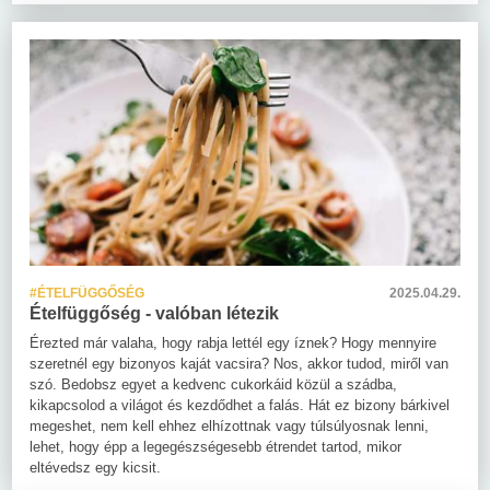
#ÉTELFÜGGŐSÉG
2025.04.29.
Ételfüggőség - valóban létezik
Érezted már valaha, hogy rabja lettél egy íznek? Hogy mennyire
szeretnél egy bizonyos kaját vacsira? Nos, akkor tudod, miről van
szó. Bedobsz egyet a kedvenc cukorkáid közül a szádba,
kikapcsolod a világot és kezdődhet a falás. Hát ez bizony bárkivel
megeshet, nem kell ehhez elhízottnak vagy túlsúlyosnak lenni,
lehet, hogy épp a legegészségesebb étrendet tartod, mikor
eltévedsz egy kicsit.