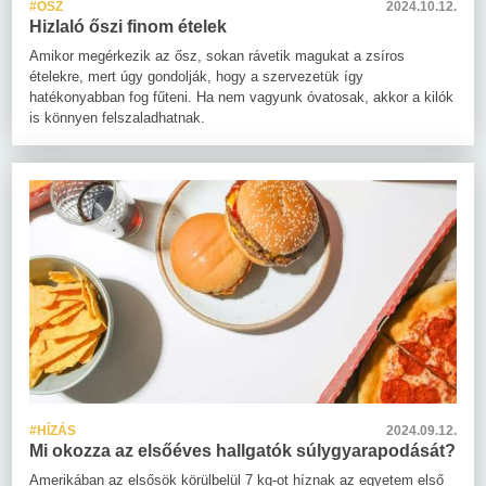
#ŐSZ
2024.10.12.
Hizlaló őszi finom ételek
Amikor megérkezik az ősz, sokan rávetik magukat a zsíros
ételekre, mert úgy gondolják, hogy a szervezetük így
hatékonyabban fog fűteni. Ha nem vagyunk óvatosak, akkor a kilók
is könnyen felszaladhatnak.
#HÍZÁS
2024.09.12.
Mi okozza az elsőéves hallgatók súlygyarapodását?
Amerikában az elsősök körülbelül 7 kg-ot híznak az egyetem első