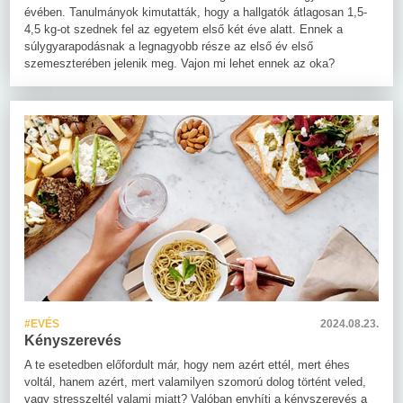
évében. Tanulmányok kimutatták, hogy a hallgatók átlagosan 1,5-
4,5 kg-ot szednek fel az egyetem első két éve alatt. Ennek a
súlygyarapodásnak a legnagyobb része az első év első
szemeszterében jelenik meg. Vajon mi lehet ennek az oka?
#EVÉS
2024.08.23.
Kényszerevés
A te esetedben előfordult már, hogy nem azért ettél, mert éhes
voltál, hanem azért, mert valamilyen szomorú dolog történt veled,
vagy stresszeltél valami miatt? Valóban enyhíti a kényszerevés a