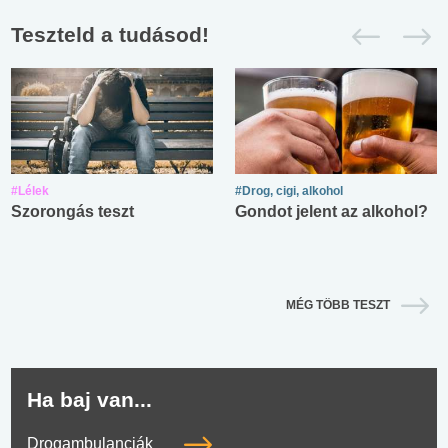
Teszteld a tudásod!
#Lélek
#Drog, cigi, alkohol
Szorongás teszt
Gondot jelent az alkohol?
MÉG TÖBB TESZT
Ha baj van...
Drogambulanciák