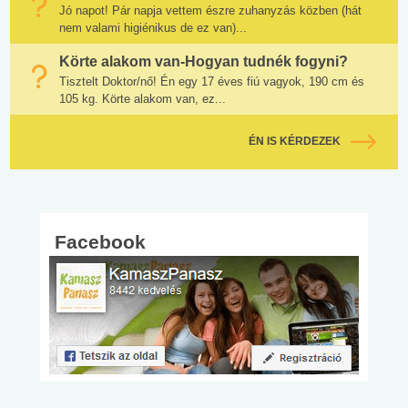
Jó napot! Pár napja vettem észre zuhanyzás közben (hát
nem valami higiénikus de ez van)...
Körte alakom van-Hogyan tudnék fogyni?
Tisztelt Doktor/nő! Én egy 17 éves fiú vagyok, 190 cm és
105 kg. Körte alakom van, ez...
ÉN IS KÉRDEZEK
Facebook