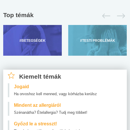
Top témák
#BETEGSÉGEK
#TESTI PROBLÉMÁK
Kiemelt témák
Jogaid
Ha orvoshoz kell menned, vagy kórházba kerülsz
Mindent az allergiáról
Szénanátha? Ételallergia? Tudj meg többet!
Győzd le a stresszt!