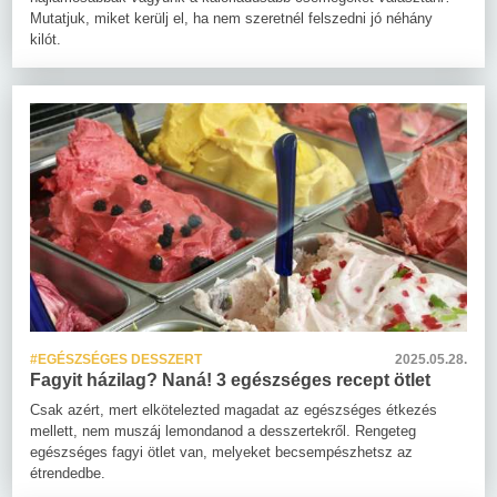
Mutatjuk, miket kerülj el, ha nem szeretnél felszedni jó néhány
kilót.
#EGÉSZSÉGES DESSZERT
2025.05.28.
Fagyit házilag? Naná! 3 egészséges recept ötlet
Csak azért, mert elkötelezted magadat az egészséges étkezés
mellett, nem muszáj lemondanod a desszertekről. Rengeteg
egészséges fagyi ötlet van, melyeket becsempészhetsz az
étrendedbe.