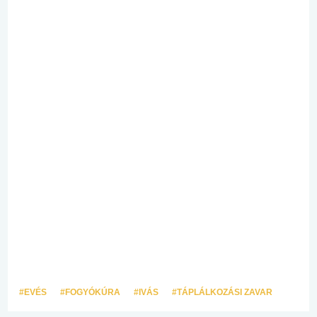
#EVÉS
#FOGYÓKÚRA
#IVÁS
#TÁPLÁLKOZÁSI ZAVAR