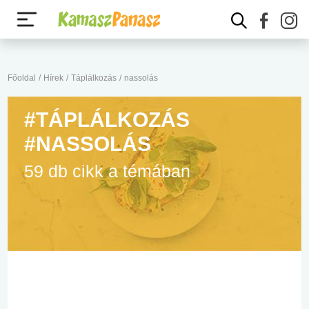
Főoldal
/
Hírek
/
Táplálkozás
/
nassolás
#TÁPLÁLKOZÁS
#NASSOLÁS
59 db cikk a témában