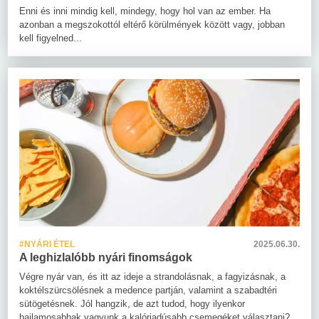
Enni és inni mindig kell, mindegy, hogy hol van az ember. Ha
azonban a megszokottól eltérő körülmények között vagy, jobban
kell figyelned...
#NYÁRI ÉTEL
2025.06.30.
A leghizlalóbb nyári finomságok
Végre nyár van, és itt az ideje a strandolásnak, a fagyizásnak, a
koktélszürcsölésnek a medence partján, valamint a szabadtéri
sütögetésnek. Jól hangzik, de azt tudod, hogy ilyenkor
hajlamosabbak vagyunk a kalóriadúsabb csemegéket választani?