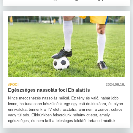
#FOCI
2024.06.16.
Egészséges nassolás foci Eb alatt is
Nincs meccsnézés nassolás nélkül. Ez tény és való, habár jobb
lenne, ha tudatosan készülnénk egy-egy esti drukkolásra, és olyan
ennivalókat tennénk a TV előtti asztalra, ami nem a zsíros, cukros
vagy túl sós. Cikkünkben felsorolunk néhány ötletet, amely
egészséges, és nem kell a felesleges kilóktól tartanod miattuk.