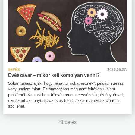
#EVÉS
2026.05.27.
Evészavar – mikor kell komolyan venni?
Sokan tapasztalják, hogy néha „túl sokat esznek”, például stressz
vagy unalom miatt. Ez önmagában még nem feltétlenül jelent
problémát. Viszont ha a túlevés rendszeressé válik, és úgy érzed,
elveszted az irányítást az evés felett, akkor már evészavarról is
szó lehet.
Hirdetés