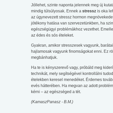
Jóllehet, szinte naponta jelennek meg új kuta
mindig túlsúlyosak. Ennek a
stressz
is oka le
az úgynevezett stressz hormon megnövekedett 
jótékony hatása van szervezetünkben, ha szin
egészségügyi problémákhoz vezethet. Emellett
az édes és sós ételeket.
Gyakran, amikor stresszesek vagyunk, barátai
hajlamosak vagyunk finomságokat enni. Ez rö
megbánhatjuk.
Ha te is kényszerevő vagy, próbáld meg kiderí
technikát, mely segítségével kontrollálni tud
ételekben keresel menedéket. Érdemes továbbá 
evés hátterében. Ha megvan az adott probléma
kérni – az egészséged a tét.
(KamaszPanasz - B.M.)
 alkohol
#Zöldövezet
#Betegségek