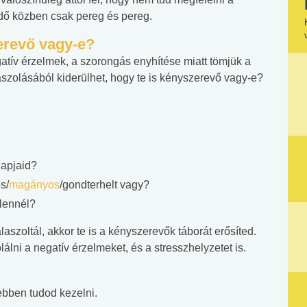
idő közben csak pereg és pereg.
erevő vagy-e?
tív érzelmek, a szorongás enyhítése miatt tömjük a
szolásából kiderülhet, hogy te is kényszerevő vagy-e?
napjaid?
s/
magányos
/gondterhelt vagy?
 lennél?
laszoltál, akkor te is a kényszerevők táborát erősíted.
lni a negatív érzelmeket, és a stresszhelyzetet is.
ebben tudod kezelni.