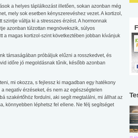
tások a helyes táplálkozást illetően, sokan azonban még
het, mely sok esetben kényszerevéshez vezet. A kortizol,
szintje váltja ki a stresszes érzést. A hormonnak
tje azonban túlzottan megnövekszik, súlyos
 a magas kortizol-szint következtében jobban kívánjuk
nk társaságában próbáljuk elűzni a rosszkedvet, és
vid időre jó megoldásnak tűnik, később azonban
teni, mi okozza, s fejlessz ki magadban egy hatékony
od a negatív érzéseket, és nem az egészségtelen
Te
szakértőhöz fordulni, aki segít megtalálni, mi állhat az
, könnyebben léphetsz fel ellene. Ne félj segítséget
#Suli, munka
#Suli, munka
#Lél