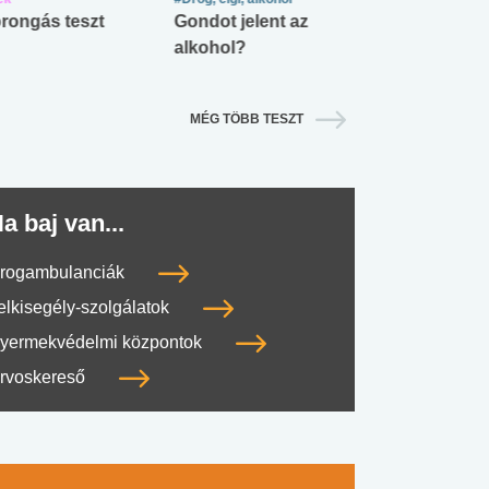
rongás teszt
Gondot jelent az
Mekkora az ö
alkohol?
lábnyomod?
MÉG TÖBB TESZT
a baj van...
rogambulanciák
elkisegély-szolgálatok
yermekvédelmi központok
rvoskereső