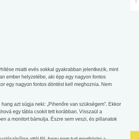
hítése miatti evés sokkal gyakrabban jelentkezik, mint
an ember helyzetébe, aki épp egy nagyon fontos
ikor egy nagyon fontos döntést kell meghoznia. Nem
ő hang azt súgja neki: „Pihenőre van szükségem”. Ekkor
ahová egy tábla csokit tett korábban. Visszaül a
ben a monitort bámulja. Észre sem veszi, és pillanatok
valószínűleg attól fél, hogy nem tud megfelelni a