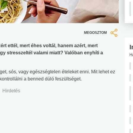
MEGOSZTOM
rt ettél, mert éhes voltál, hanem azért, mert
I
y stresszeltél valami miatt? Valóban enyhíti a
H
, sós, vagy egészségtelen ételeket enni. Mit lehet ez
ontrollálni a benned dúló feszültséget.
Hirdetés