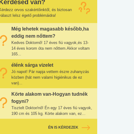
Kérdésed van?
Kérdezz orvos szakértőinktől, és biztosan
választ lelsz égető problémáidra!
Még lehetek magasabb később,ha
eddig nem nőttem?
Kedves Doktornő! 17 éves fiú vagyok,és 13-
14 éves korom óta nem nőttem.Akkor voltam
165...
élénk sárga vizelet
Jó napot! Pár napja vettem észre zuhanyzás
közben (hát nem valami higiénikus de ez
van)...
Körte alakom van-Hogyan tudnék
fogyni?
Tisztelt Doktor/nő! Én egy 17 éves fiú vagyok,
190 cm és 105 kg. Körte alakom van, ez...
ÉN IS KÉRDEZEK