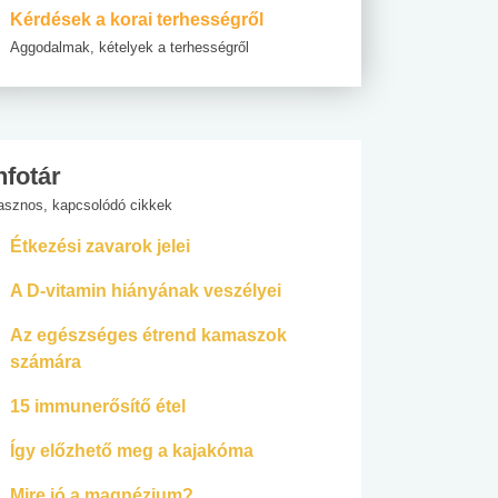
Kérdések a korai terhességről
Aggodalmak, kételyek a terhességről
nfotár
asznos, kapcsolódó cikkek
Étkezési zavarok jelei
A D-vitamin hiányának veszélyei
Az egészséges étrend kamaszok
számára
15 immunerősítő étel
Így előzhető meg a kajakóma
Mire jó a magnézium?