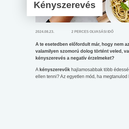
Kényszerevés
2024.08.23.
2 PERCES OLVASÁSI IDŐ
A te esetedben előfordult már, hogy nem azé
valamilyen szomorú dolog történt veled, vag
kényszerevés a negatív érzelmeket?
A
kényszerevők
hajlamosabbak több édességet
ellen tenni? Az egyetlen mód, ha megtanulod k