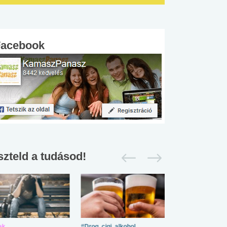
Facebook
szteld a tudásod!
ek
#Drog, cigi, alkohol
#Zöldövezet