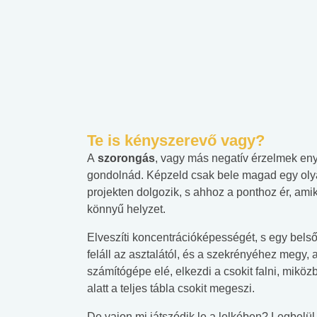
Te is kényszerevő vagy?
A
szorongás
, vagy más negatív érzelmek eny
gondolnád. Képzeld csak bele magad egy oly
projekten dolgozik, s ahhoz a ponthoz ér, am
könnyű helyzet.
Elveszíti koncentrációképességét, s egy bels
feláll az asztalától, és a szekrényéhez megy, 
számítógépe elé, elkezdi a csokit falni, miköz
alatt a teljes tábla csokit megeszi.
De vajon mi játszódik le a lelkében? Legbelül 