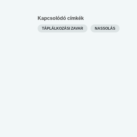
lent az
Mekkora az ökológiai
Elsősegély
lábnyomod?
tudásteszt
Kapcsolódó címkék
TÁPLÁLKOZÁSI ZAVAR
NASSOLÁS