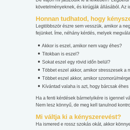
követelményeknek, és kirúgják állásából. Az 
Honnan tudhatod, hogy kénysz
Legtöbbször észre sem vesszük, amikor a nega
fejünket. Íme, néhány kérdés, melyek megvála
Akkor is eszel, amikor nem vagy éhes?
Titokban is eszel?
Sokat eszel egy rövid időn belül?
Többet eszel akkor, amikor stresszesek a 
Többet eszel akkor, amikor szomorú/mérge
Kívántad valaha is azt, hogy bárcsak éhes
Ha a fenti kérdések bármelyikére is igennel vá
Nem lesz könnyű, de meg kell tanulnod kontrolá
Mi váltja ki a kényszerevést?
Ha ismered e rossz szokás okát, akkor könny