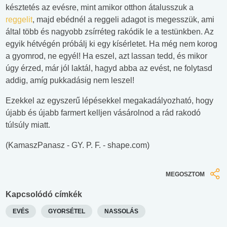
késztetés az evésre, mint amikor otthon átalusszuk a
reggelit
, majd ebédnél a reggeli adagot is megesszük, ami
által több és nagyobb zsírréteg rakódik le a testünkben. Az
egyik hétvégén próbálj ki egy kísérletet. Ha még nem korog
a gyomrod, ne egyél! Ha eszel, azt lassan tedd, és mikor
úgy érzed, már jól laktál, hagyd abba az evést, ne folytasd
addig, amíg pukkadásig nem leszel!
Ezekkel az egyszerű lépésekkel megakadályozható, hogy
újabb és újabb farmert kelljen vásárolnod a rád rakodó
túlsúly miatt.
(KamaszPanasz - GY. P. F. - shape.com)
MEGOSZTOM
Kapcsolódó címkék
EVÉS
GYORSÉTEL
NASSOLÁS