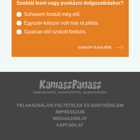
Szoktál lesni vagy puskázni dolgozatíráskor?
Sohasem fordult még elő.
Egyszer-kétszer volt már rá példa.
Gyakran elő szokott fordulni.
SZAVAZAT ELKÜLDÉSE
KAMASZOKRÓL, KAMASZOKTÓL, KAMASZOKNAK
FELHASZNÁLÁSI FELTÉTELEK ÉS ADATVÉDELEM
IMPRESSZUM
MÉDIAAJÁNLAT
KAPCSOLAT