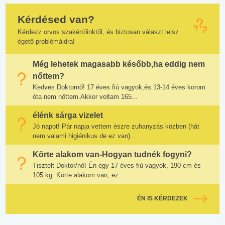
Kérdésed van?
Kérdezz orvos szakértőinktől, és biztosan választ lelsz
égető problémáidra!
Még lehetek magasabb később,ha eddig nem
nőttem?
Kedves Doktornő! 17 éves fiú vagyok,és 13-14 éves korom
óta nem nőttem.Akkor voltam 165...
élénk sárga vizelet
Jó napot! Pár napja vettem észre zuhanyzás közben (hát
nem valami higiénikus de ez van)...
Körte alakom van-Hogyan tudnék fogyni?
Tisztelt Doktor/nő! Én egy 17 éves fiú vagyok, 190 cm és
105 kg. Körte alakom van, ez...
ÉN IS KÉRDEZEK