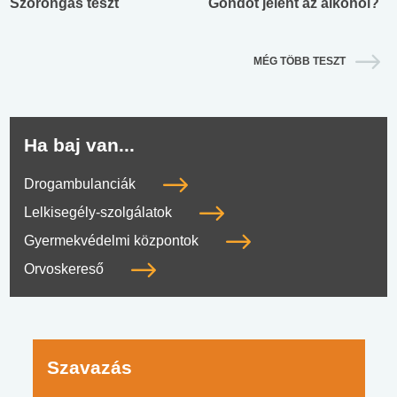
Szorongás teszt
Gondot jelent az alkohol?
MÉG TÖBB TESZT
Ha baj van...
Drogambulanciák
Lelkisegély-szolgálatok
Gyermekvédelmi központok
Orvoskereső
Szavazás