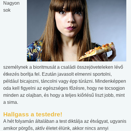
Nagyon
sok
személynek a bioritmusát a családi összejöveteleken lévő
étkezés borítja fel. Ezután javasolt elmenni sportolni,
például bicajozni, táncolni vagy épp túrázni. Mindenképpen
oda kell figyelni az egészséges főzésre, hogy ne tocsogjon
minden az olajban, és hogy a teljes kiőrlésű liszt jobb, mint
a sima.
Hallgass a testedre!
A hét folyamán általában a test diktálja az étvágyat, ugyanis
amikor pörgős, aktív életet élünk, akkor nincs annyi