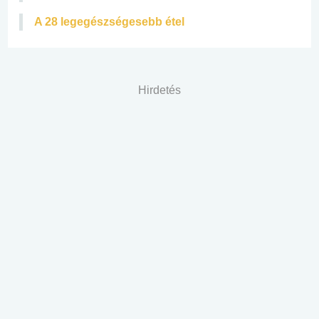
A 28 legegészségesebb étel
Hirdetés