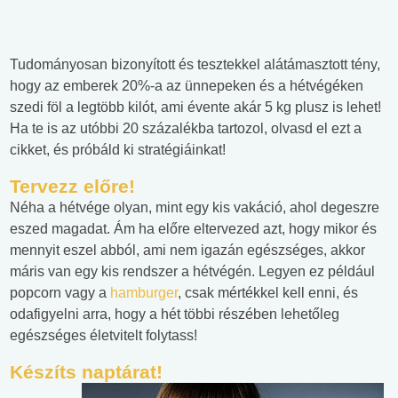
Tudományosan bizonyított és tesztekkel alátámasztott tény,
hogy az emberek 20%-a az ünnepeken és a hétvégéken
szedi föl a legtöbb kilót, ami évente akár 5 kg plusz is lehet!
Ha te is az utóbbi 20 százalékba tartozol, olvasd el ezt a
cikket, és próbáld ki stratégiáinkat!
Tervezz előre!
Néha a hétvége olyan, mint egy kis vakáció, ahol degeszre
eszed magadat. Ám ha előre eltervezed azt, hogy mikor és
mennyit eszel abból, ami nem igazán egészséges, akkor
máris van egy kis rendszer a hétvégén. Legyen ez például
popcorn vagy a
hamburger
, csak mértékkel kell enni, és
odafigyelni arra, hogy a hét többi részében lehetőleg
egészséges életvitelt folytass!
Készíts naptárat!