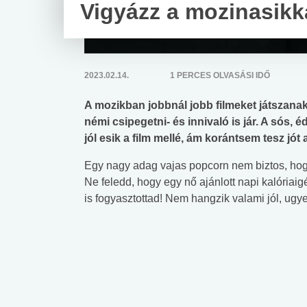
Vigyázz a mozinasikk
2023.02.14.
1 PERCES OLVASÁSI IDŐ
A mozikban jobbnál jobb filmeket játszanak
némi csipegetni- és innivaló is jár. A sós, 
jól esik a film mellé, ám korántsem tesz jót
Egy nagy adag vajas popcorn nem biztos, hogy 
Ne feledd, hogy egy nő ajánlott napi kalóriaig
is fogyasztottad! Nem hangzik valami jól, ug