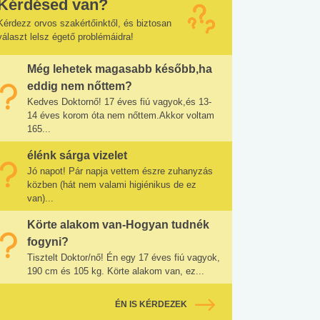
Kérdésed van?
Kérdezz orvos szakértőinktől, és biztosan
választ lelsz égető problémáidra!
Még lehetek magasabb később,ha
eddig nem nőttem?
Kedves Doktornő! 17 éves fiú vagyok,és 13-
14 éves korom óta nem nőttem.Akkor voltam
165...
élénk sárga vizelet
Jó napot! Pár napja vettem észre zuhanyzás
közben (hát nem valami higiénikus de ez
van)...
Körte alakom van-Hogyan tudnék
fogyni?
Tisztelt Doktor/nő! Én egy 17 éves fiú vagyok,
190 cm és 105 kg. Körte alakom van, ez...
ÉN IS KÉRDEZEK