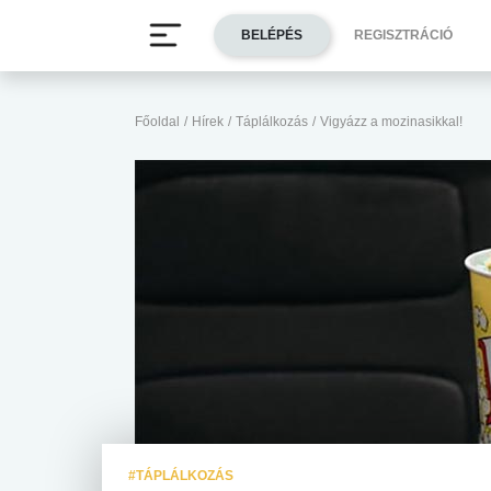
BELÉPÉS
REGISZTRÁCIÓ
Főoldal
/
Hírek
/
Táplálkozás
/
Vigyázz a mozinasikkal!
#TÁPLÁLKOZÁS