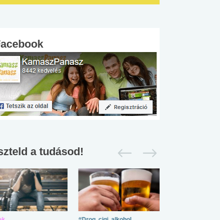
Facebook
szteld a tudásod!
ek
#Drog, cigi, alkohol
#Zöldövezet