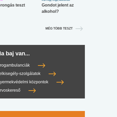
rongás teszt
Gondot jelent az
Mekkora az ö
alkohol?
lábnyomod?
MÉG TÖBB TESZT
#SULI, MUNKA
#DROG, CIGI, ALKOHOL
#TÁPLÁLK
a baj van...
rogambulanciák
elkisegély-szolgálatok
yermekvédelmi központok
rvoskereső