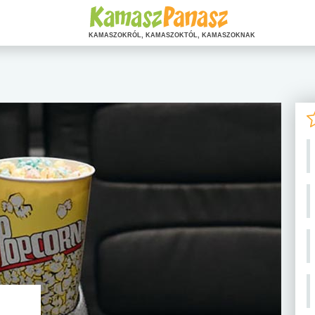
KAMASZOKRÓL, KAMASZOKTÓL, KAMASZOKNAK