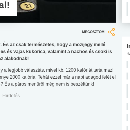
al!
MEGOSZTOM
. És az csak természetes, hogy a mozijegy mellé
I
édes és vajas kukorica, valamint a nachos és csoki is
H
 az alakodnak!
a legjobb választás, mivel kb. 1200 kalóriát tartalmaz!
énye 2000 kalória. Tehát ezzel már a napi adagod felét el
ye? És a páros menüről még nem is beszéltünk!
Hirdetés