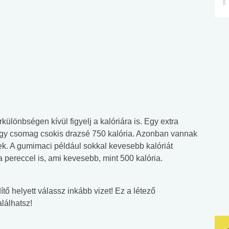
különbségen kívül figyelj a kalóriára is. Egy extra
nagy csomag csokis drazsé 750 kalória. Azonban vannak
k. A gumimaci például sokkal kevesebb kalóriát
a pereccel is, ami kevesebb, mint 500 kalória.
tő helyett válassz inkább vizet! Ez a létező
lálhatsz!