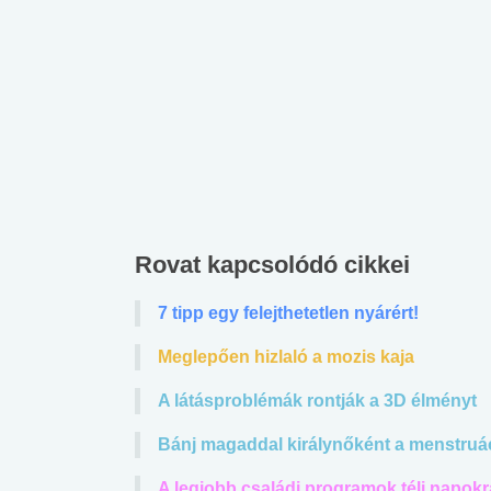
Rovat kapcsolódó cikkei
7 tipp egy felejthetetlen nyárért!
Meglepően hizlaló a mozis kaja
A látásproblémák rontják a 3D élményt
Bánj magaddal királynőként a menstruác
A legjobb családi programok téli napokr
 alkohol
#Zöldövezet
#Betegségek