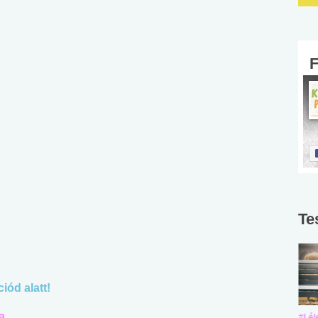
Te
iód alatt!
a
#Suli, munka
#Suli, munka
#Lél