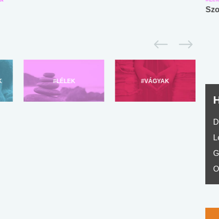
Angol középfokú
Internet-függőség
Szo
nyelvvizsga teszt -
teszt
No.42
K
#LÉLEK
#VÁGYAK
H
D
L
G
O