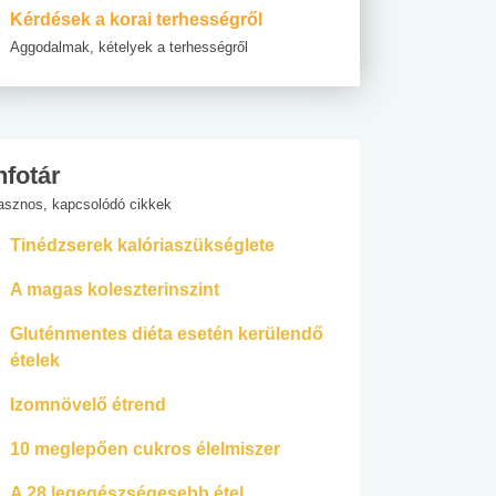
Kérdések a korai terhességről
Aggodalmak, kételyek a terhességről
nfotár
asznos, kapcsolódó cikkek
Tinédzserek kalóriaszükséglete
A magas koleszterinszint
Gluténmentes diéta esetén kerülendő
ételek
Izomnövelő étrend
10 meglepően cukros élelmiszer
A 28 legegészségesebb étel