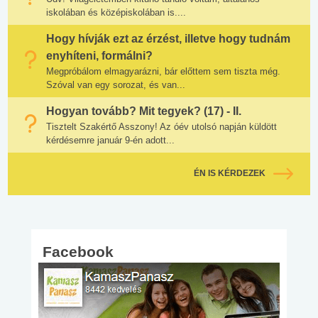
iskolában és középiskolában is....
Hogy hívják ezt az érzést, illetve hogy tudnám
enyhíteni, formálni?
Megpróbálom elmagyarázni, bár előttem sem tiszta még.
Szóval van egy sorozat, és van...
Hogyan tovább? Mit tegyek? (17) - II.
Tisztelt Szakértő Asszony! Az óév utolsó napján küldött
kérdésemre január 9-én adott...
ÉN IS KÉRDEZEK
Facebook