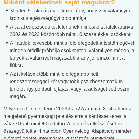
Miként vélekednek saját magukról?
Minden 5. iskolás nyilatkozott úgy, hogy van valamilyen
krónikus egészségügyi problémája.
A saját egészségüket kitűnőnek minősítő tanulók aránya
2002 és 2022 között több mint 10 százalékkal csökkent.
A fiatalok kevesebb mint a fele elégedett a testtömegével,
minden ötödik próbálja csökkenteni valamilyen módon, a
lányokra valamivel magasabb arány jellemző, mint a
fiúkra.
Az iskolások több mint fele legalább heti
rendszerességgel két vagy több pszichoszomatikus
tünetet, így például fejfájást vagy fáradtságot vett észre
magán.
Milyen volt tininek lenni 2023-ban? Az immár 8. alkalommal
megjelenő gyermekjogi jelentés erre a kérdésre keresi a
választ több mint 90 oldalon. A jelentés elkészítéséhez
összegyűjtött a Hintalovon Gyermekjogi Alapítvány minden
elérhető adatot, információt, kutatást és publikációt,