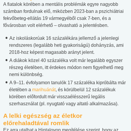
A fiatalok körében a mentális problémák egyre nagyobb
számban fordulnak elő, miközben 2023-ban a pszichiátriai
fekvőbeteg-ellátás 19 vármegyéből csak 7-ben, és a
fővárosban volt elérhető – olvasható a jelentésben.
Az iskoláskorúak 16 százalékára jellemző a jelenlegi
rendszeres (legalább heti gyakoriságú) dohányzás, ami
2018-hoz képest magasabb arányt jelent.
A diákok közel 40 százaléka volt már legalább egyszer
részeg életében, itt érdekes módon nem figyelhető meg
nemi különbség.
A 9–11. évfolyamon tanulók 17 százaléka kipróbálta már
életében a
marihuánát
, és körülbelül 12 százalékuk
körében előfordult már visszaélésszerű legális
szerhasználat (pl. nyugtató vagy altató alkalmazása).
A lelki egészség az életkor
előrehaladtával romlik
Ez arra utalhat a Hintalovon megítélése szerint, hogy az