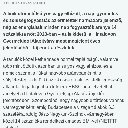
3 PERCES OLVASÁSI IDŐ
A tinik ötöde túlsúlyos vagy elhízott, a napi gyümölcs-
és zöldségfogyasztás az érintettek harmadára jellemző,
míg az energiaitalt minden nap fogyasztók aránya 14
százalékra nőtt 2023-ban – ez is kiderül a Hintalovon
Gyermekjogi Alapítvány most megjelent éves
jelentéséből. Jöjjenek a részletek!
A tanulók közel kétharmada normál tápláltságú, valamivel
több mint ötödük azonban túlsúlyos vagy elhízott, és a
nemek szerint a fiúkat nagyobb arányban érinti a
súlyfelesleg – derül ki az iskoláskorúak testi-lelki egészségi
állapotát legátfogóbban felmérő HBSC adatfelvételből,
amelyet a Hintalovon Gyermekjogi Alapítvány idéz
jelentésében. Szembetűnő, hogy nagyobb eltérések vannak
vármegyénként: amíg Budapesten a vizsgált diákok 6,3
százaléka, addig Jász-Nagykun-Szolnok vármegyében
közel 14 százaléka rendelkezik magas BMI-vel (NETFIT
adatok).