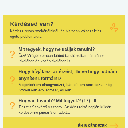
Kérdésed van?
Kérdezz orvos szakértőinktől, és biztosan választ lelsz
égető problémáidra!
Mit tegyek, hogy ne utáljak tanulni?
Üdv! Világéletemben kitűnő tanuló voltam, általános
iskolában és középiskolában is....
Hogy hívják ezt az érzést, illetve hogy tudnám
enyhíteni, formálni?
Megpróbálom elmagyarázni, bár előttem sem tiszta még.
Szóval van egy sorozat, és van...
Hogyan tovább? Mit tegyek? (17) - II.
Tisztelt Szakértő Asszony! Az óév utolsó napján küldött
kérdésemre január 9-én adott...
ÉN IS KÉRDEZEK