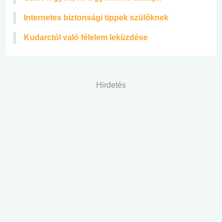
Internetes biztonsági tippek szülőknek
Kudarctól való félelem leküzdése
Hirdetés