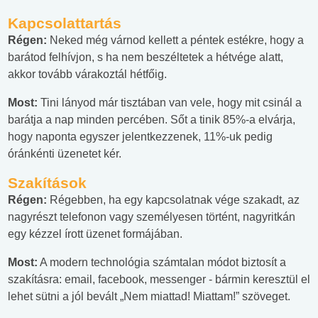
Kapcsolattartás
Régen:
Neked még várnod kellett a péntek estékre, hogy a
barátod felhívjon, s ha nem beszéltetek a hétvége alatt,
akkor tovább várakoztál hétfőig.
Most:
Tini lányod már tisztában van vele, hogy mit csinál a
barátja a nap minden percében. Sőt a tinik 85%-a elvárja,
hogy naponta egyszer jelentkezzenek, 11%-uk pedig
óránkénti üzenetet kér.
Szakítások
Régen:
Régebben, ha egy kapcsolatnak vége szakadt, az
nagyrészt telefonon vagy személyesen történt, nagyritkán
egy kézzel írott üzenet formájában.
Most:
A modern technológia számtalan módot biztosít a
szakításra: email, facebook, messenger - bármin keresztül el
lehet sütni a jól bevált „Nem miattad! Miattam!” szöveget.