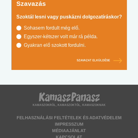
Szavazás
Szoktál lesni vagy puskázni dolgozatíráskor?
Sohasem fordult még elő.
Egyszer-kétszer volt már rá példa.
Gyakran elő szokott fordulni.
SZAVAZAT ELKÜLDÉSE
KAMASZOKRÓL, KAMASZOKTÓL, KAMASZOKNAK
FELHASZNÁLÁSI FELTÉTELEK ÉS ADATVÉDELEM
IMPRESSZUM
MÉDIAAJÁNLAT
KAPCSOLAT