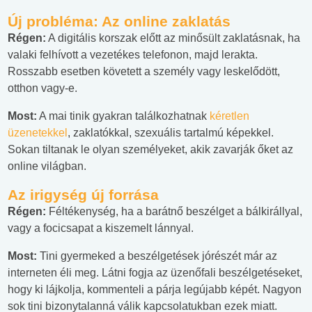
Új probléma: Az online zaklatás
Régen:
A digitális korszak előtt az minősült zaklatásnak, ha
valaki felhívott a vezetékes telefonon, majd lerakta.
Rosszabb esetben követett a személy vagy leskelődött,
otthon vagy-e.
Most:
A mai tinik gyakran találkozhatnak
kéretlen
üzenetekkel
, zaklatókkal, szexuális tartalmú képekkel.
Sokan tiltanak le olyan személyeket, akik zavarják őket az
online világban.
Az irigység új forrása
Régen:
Féltékenység, ha a barátnő beszélget a bálkirállyal,
vagy a focicsapat a kiszemelt lánnyal.
Most:
Tini gyermeked a beszélgetések jórészét már az
interneten éli meg. Látni fogja az üzenőfali beszélgetéseket,
hogy ki lájkolja, kommenteli a párja legújabb képét. Nagyon
sok tini bizonytalanná válik kapcsolatukban ezek miatt.