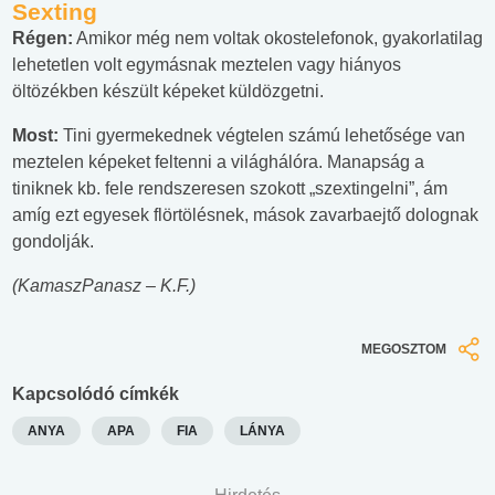
Sexting
Régen:
Amikor még nem voltak okostelefonok, gyakorlatilag
lehetetlen volt egymásnak meztelen vagy hiányos
öltözékben készült képeket küldözgetni.
Most:
Tini gyermekednek végtelen számú lehetősége van
meztelen képeket feltenni a világhálóra. Manapság a
tiniknek kb. fele rendszeresen szokott „szextingelni”, ám
amíg ezt egyesek flörtölésnek, mások zavarbaejtő dolognak
gondolják.
(KamaszPanasz – K.F.)
MEGOSZTOM
Kapcsolódó címkék
ANYA
APA
FIA
LÁNYA