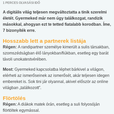
1 PERCES OLVASÁSI IDŐ
A digitális világ teljesen megváltoztatta a tinik szerelmi
életét. Gyermeked már nem úgy találkozgat, randizik
másokkal, ahogyan ezt te tetted fiatalabb korodban. Íme,
7 bizonyíték erre.
Hosszabb lett a partnerek listája
Régen:
A randipartner személye kimerült a sulis társakban,
szomszédságban élő lányokban/fiúkban, esetleg egy barát
távoli unokatestvérében.
Most:
Gyermeked kapcsolatba léphet bárkivel a világon,
elérheti az ismerőseinek az ismerősét, akár teljesen idegen
embereket is. Sok tini jár olyannal, akivel először az online
világban „találkozott”.
Flörtölés
Régen:
A diákok matek órán, esetleg a suli folyosóján
flörtöltek egymással.