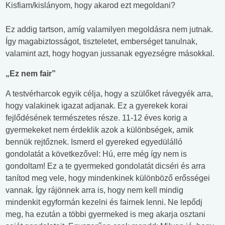
Kisfiam/kislányom, hogy akarod ezt megoldani?
Ez addig tartson, amíg valamilyen megoldásra nem jutnak.
Így magabiztosságot, tiszteletet, emberséget tanulnak,
valamint azt, hogy hogyan jussanak egyezségre másokkal.
„Ez nem fair”
A testvérharcok egyik célja, hogy a szülőket rávegyék arra,
hogy valakinek igazat adjanak. Ez a gyerekek korai
fejlődésének természetes része. 11-12 éves korig a
gyermekeket nem érdeklik azok a különbségek, amik
bennük rejtőznek. Ismerd el gyereked egyedülálló
gondolatát a következővel: Hú, erre még így nem is
gondoltam! Ez a te gyermeked gondolatát dicséri és arra
tanítod meg vele, hogy mindenkinek különböző erősségei
vannak. Így rájönnek arra is, hogy nem kell mindig
mindenkit egyformán kezelni és fairnek lenni. Ne lepődj
meg, ha ezután a többi gyermeked is meg akarja osztani