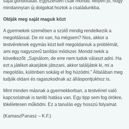
saját gondolatait. Egyszerűen csak mondd: Milyen jó, hogy
mindannyian új dolgokat hoztok a családunkba.
Oldják meg saját maguk közt
A gyermekek szemében a szülő mindig rendelkezik a
megoldással. De mi van, ha mégsem? Nos, akkor a
testvéreknek egymás közt kell megoldaniuk a problémát,
ami egy nagyszerű tanítási módszer. Mondd nekik a
következőt: „Sajnálom, de erre nem tudok választ adni. Ha
ezt a játékot akarjátok játszani, akkor találjátok ki, mi a
megoldás, különben sokáig el fog húzódni.” Általában meg
tudják oldani és ragaszkodnak az álláspontjukhoz is.
Mint minden másnak a gyermekkorban, a testvérrel való
kapcsolatnak is tanító hatása van. Egy tipp sem fog örökre,
tökéletesen működni. Ez a tanulás egy hosszú folyamat.
(KamaszPanasz – K.F.)