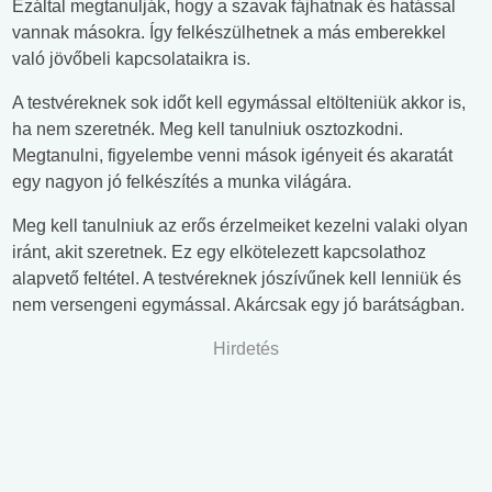
Ezáltal megtanulják, hogy a szavak fájhatnak és hatással
vannak másokra. Így felkészülhetnek a más emberekkel
való jövőbeli kapcsolataikra is.
A testvéreknek sok időt kell egymással eltölteniük akkor is,
ha nem szeretnék. Meg kell tanulniuk osztozkodni.
Megtanulni, figyelembe venni mások igényeit és akaratát
egy nagyon jó felkészítés a munka világára.
Meg kell tanulniuk az erős érzelmeiket kezelni valaki olyan
iránt, akit szeretnek. Ez egy elkötelezett kapcsolathoz
alapvető feltétel. A testvéreknek jószívűnek kell lenniük és
nem versengeni egymással. Akárcsak egy jó barátságban.
Hirdetés