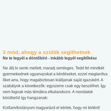
3 mód, ahogy a szülök segíthetnek
Ne te legyél a döntőbíró - inkább legyél segítőkész
Ne állj ki senki mellett, maradj semleges. Tedd fel mindkét
gyermekednek ugyanazokat a kérdéseket, ezzel megtanítva
őket arra, hogy magabiztosan kiálljanak saját igazukért. A
szabályok a következők: egyszerre csak egy beszélhet. Így
nem fognak más témákra elkalandozni. A mondatok
körülbelül így hangzanak:
Kisfiam/kislányom magyarázd el kérlek, hogy mi történt!