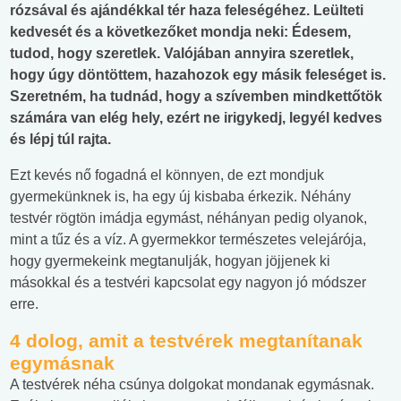
rózsával és ajándékkal tér haza feleségéhez. Leülteti
kedvesét és a következőket mondja neki: Édesem,
tudod, hogy szeretlek. Valójában annyira szeretlek,
hogy úgy döntöttem, hazahozok egy másik feleséget is.
Szeretném, ha tudnád, hogy a szívemben mindkettőtök
számára van elég hely, ezért ne irigykedj, legyél kedves
és lépj túl rajta.
Ezt kevés nő fogadná el könnyen, de ezt mondjuk
gyermekünknek is, ha egy új kisbaba érkezik. Néhány
testvér rögtön imádja egymást, néhányan pedig olyanok,
mint a tűz és a víz. A gyermekkor természetes velejárója,
hogy gyermekeink megtanulják, hogyan jöjjenek ki
másokkal és a testvéri kapcsolat egy nagyon jó módszer
erre.
4 dolog, amit a testvérek megtanítanak
egymásnak
A testvérek néha csúnya dolgokat mondanak egymásnak.