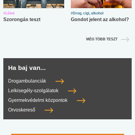
#Lélek
#Drog, cigi, alkohol
Szorongás teszt
Gondot jelent az alkohol?
MÉG TÖBB TESZT
Ha baj van...
Drogambulanciák
Lelkisegély-szolgálatok
Gyermekvédelmi központok
Orvoskereső