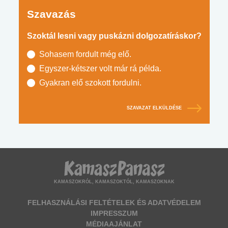
Szavazás
Szoktál lesni vagy puskázni dolgozatíráskor?
Sohasem fordult még elő.
Egyszer-kétszer volt már rá példa.
Gyakran elő szokott fordulni.
SZAVAZAT ELKÜLDÉSE
KAMASZOKRÓL, KAMASZOKTÓL, KAMASZOKNAK
FELHASZNÁLÁSI FELTÉTELEK ÉS ADATVÉDELEM
IMPRESSZUM
MÉDIAAJÁNLAT