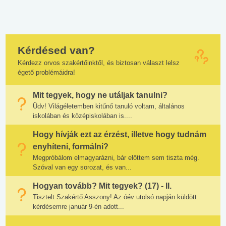
Kérdésed van?
Kérdezz orvos szakértőinktől, és biztosan választ lelsz
égető problémáidra!
Mit tegyek, hogy ne utáljak tanulni?
Üdv! Világéletemben kitűnő tanuló voltam, általános
iskolában és középiskolában is....
Hogy hívják ezt az érzést, illetve hogy tudnám
enyhíteni, formálni?
Megpróbálom elmagyarázni, bár előttem sem tiszta még.
Szóval van egy sorozat, és van...
Hogyan tovább? Mit tegyek? (17) - II.
Tisztelt Szakértő Asszony! Az óév utolsó napján küldött
kérdésemre január 9-én adott...