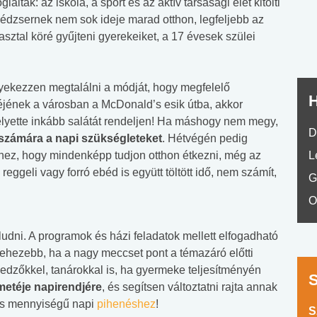
altak: az iskola, a sport és az aktív társasági élet kitölti
No.42
nédzsernek nem sok ideje marad otthon, legfeljebb az
ztal köré gyűjteni gyerekeiket, a 17 évesek szülei
igyekezzen megtalálni a módját, hogy megfelelő
H
éjének a városban a McDonald’s esik útba, akkor
yette inkább salátát rendeljen! Ha máshogy nem megy,
D
 számára a napi szükségleteket
. Hétvégén pedig
hez, hogy mindenképp tudjon otthon étkezni, még az
L
reggeli vagy forró ebéd is együtt töltött idő, nem számít,
G
O
aludni. A programok és házi feladatok mellett elfogadható
hezebb, ha a nagy meccset pont a témazáró előtti
edzőkkel, tanárokkal is, ha gyermeke teljesítményén
metéje napirendjére
, és segítsen változtatni rajta annak
es mennyiségű napi
pihenéshez
!
S