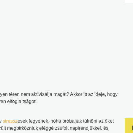
n téren nem aktivizálja magát? Akkor itt az ideje, hogy
en elfoglaltságot!
gy
stressz
esek legyenek, noha próbálják túlnőni az őket
lt megbirkózniuk eléggé zsúfolt napirendjükkel, és