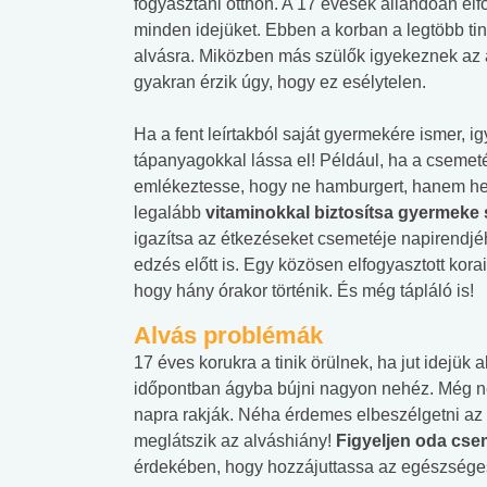
fogyasztani otthon. A 17 évesek állandóan elfogl
minden idejüket. Ebben a korban a legtöbb ti
alvásra. Miközben más szülők igyekeznek az as
gyakran érzik úgy, hogy ez esélytelen.
Ha a fent leírtakból saját gyermekére ismer, 
tápanyagokkal lássa el! Például, ha a csemet
emlékeztesse, hogy ne hamburgert, hanem hel
legalább
vitaminokkal biztosítsa gyermeke
igazítsa az étkezéseket csemetéje napirendjé
edzés előtt is. Egy közösen elfogyasztott korai 
hogy hány órakor történik. És még tápláló is!
Alvás problémák
17 éves korukra a tinik örülnek, ha jut idejük 
időpontban ágyba bújni nagyon nehéz. Még ne
napra rakják. Néha érdemes elbeszélgetni az 
meglátszik az alváshiány!
Figyeljen oda cse
érdekében, hogy hozzájuttassa az egészség