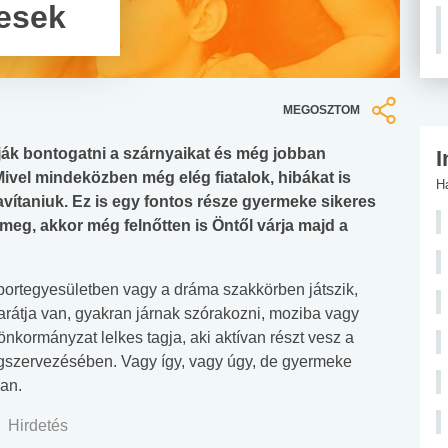
vesek
MEGOSZTOM
lják bontogatni a szárnyaikat és még jobban
I
Mivel mindeközben még elég fiatalok, hibákat is
H
avítaniuk. Ez is egy fontos része gyermeke sikeres
eg, akkor még felnőtten is Öntől várja majd a
sportegyesületben vagy a dráma szakkörben játszik,
arátja van, gyakran járnak szórakozni, moziba vagy
önkormányzat lelkes tagja, aki aktívan részt vesz a
szervezésében. Vagy így, vagy úgy, de gyermeke
an.
Hirdetés