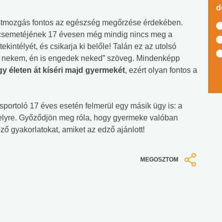
d
testmozgás fontos az egészség megőrzése érdekében.
a csemetéjének 17 évesen még mindig nincs meg a
ekintélyét, és csikarja ki belőle! Talán ez az utolsó
sz nekem, én is engedek neked” szöveg. Mindenképp
y életen át kíséri majd gyermekét
, ezért olyan fontos a
ortoló 17 éves esetén felmerül egy másik ügy is: a
helyre. Győződjön meg róla, hogy gyermeke valóban
ő gyakorlatokat, amiket az edző ajánlott!
MEGOSZTOM