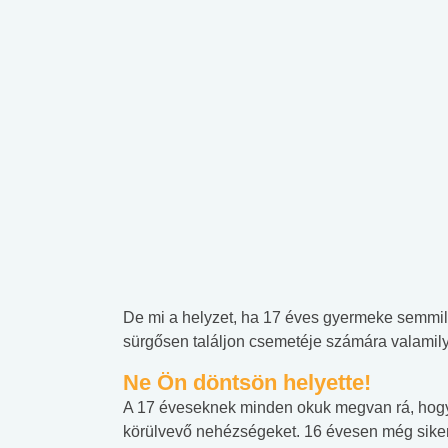
De mi a helyzet, ha 17 éves gyermeke semmilye
sürgősen találjon csemetéje számára valamily
Ne Ön döntsön helyette!
A 17 éveseknek minden okuk megvan rá, ho
körülvevő nehézségeket. 16 évesen még sikerü