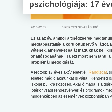
pszichológiája: 17 é
2015.02.05.
3 PERCES OLVASÁSI IDŐ
Ez az az év, amikor a tinédzserek megtanu
megtapasztalják a körülöttük levő világot. 
vétenek, amelyeket saját maguknak kell kij
önállósodásának. Ha ezt most nem tanulja m
problémái megoldását.
A legtöbb 17 éves aktív életet él.
Randizgat
, 
esetleg még diákmunkát is vállal. Rengeteg b
iskolai bulikra közösen. Akár ő maga is a diák
jótékonysági rendezvények és programok meg
mindenképpen az események központjában v