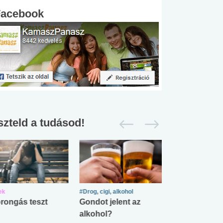
Facebook
szteld a tudásod!
ek
#Drog, cigi, alkohol
#Zöldövezet
rongás teszt
Gondot jelent az
Mekkora az ö
alkohol?
lábnyomod?