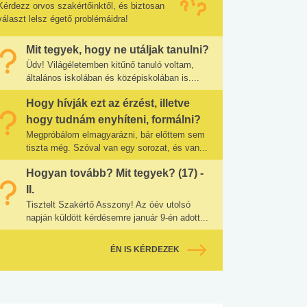
Kérdezz orvos szakértőinktől, és biztosan
választ lelsz égető problémáidra!
Mit tegyek, hogy ne utáljak tanulni?
Üdv! Világéletemben kitűnő tanuló voltam,
általános iskolában és középiskolában is....
Hogy hívják ezt az érzést, illetve
hogy tudnám enyhíteni, formálni?
Megpróbálom elmagyarázni, bár előttem sem
tiszta még. Szóval van egy sorozat, és van...
Hogyan tovább? Mit tegyek? (17) -
II.
Tisztelt Szakértő Asszony! Az óév utolsó
napján küldött kérdésemre január 9-én adott...
ÉN IS KÉRDEZEK