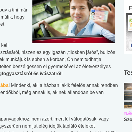
gy a tini már
 múlik, hogy
et
kell
tásáról, hiszen ez egy igazán „tilosban járós”, bulizós
ek munkájuk is ebben a korban, Ön nem tudhatja
mételten beszélgessen el gyermekével az életveszélyes
Te
fogyasztásról és ivászatról
!
kába
! Mindenki, aki a házban lakik felelős annak rendben
 teendőkből, még annak is, akinek állandóan be van
#Suli, munka
#Suli, munka
#Lél
tápanyagokhoz, nem azért, mert túl válogatósak, vagy
Angol középfokú
Internet-függőség
Szo
gyszerűen nem jut elég idejük tápláló ételeket
nyelvvizsga teszt -
teszt