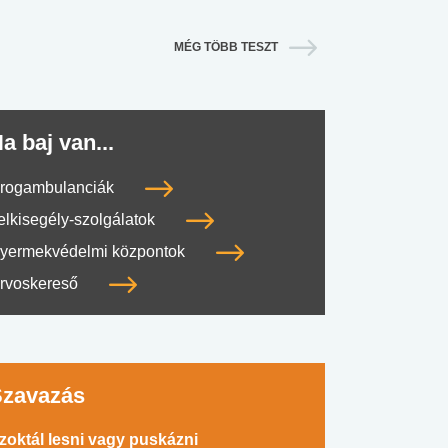
MÉG TÖBB TESZT
a baj van...
rogambulanciák
elkisegély-szolgálatok
yermekvédelmi központok
rvoskereső
Szavazás
zoktál lesni vagy puskázni