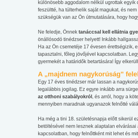
különösebb aggodalom nélkül ugrottak egyik d
feszültté, ha túlterhelik saját magukat, és ne
szükségük van az Ön útmutatására, hogy hogy
Ne feledje, Önnek
tanáccsal kell ellátnia g
önállósodó tinédzser helyett! Inkább hallgass
Ha az Ön csemetéje 17 évesen érettségizik, ez
tapasztalni, főleg jövőjével kapcsolatban. Le
gyermekét a határidők betartására! Így elkerül
A „majdnem nagykorúság” fele
Egy 17 éves tinédzser már lassan a nagykorúsá
legalábbis jogilag. Ez egyre inkább arra sürge
az otthoni szabályokról
, és arról, hogy a kö
mennyiben maradnak ugyanazok felnőtté válá
Ha még a tini 18. születésnapja előtt sikerül
betöltésével nem lesznek alaptalan elvárásai 
kapcsolatban, hogy felnőttként mit lehet és mi