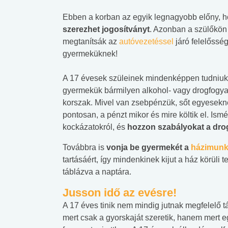
Ebben a korban az egyik legnagyobb előny, ho
szerezhet jogosítványt
. Azonban a szülőkön
megtanítsák az
autóvezetéssel
járó felelősség
gyermeküknek!
A 17 évesek szüleinek mindenképpen tudniuk 
gyermekük bármilyen alkohol- vagy drogfogyasz
korszak. Mivel van zsebpénzük, sőt egyesekn
pontosan, a pénzt mikor és mire költik el. Is
kockázatokról, és
hozzon szabályokat a drog
Továbbra is
vonja be gyermekét a
házimun
tartásáért, így mindenkinek kijut a ház körüli
táblázva a naptára.
Jusson idő az evésre!
 alkohol
#Zöldövezet
#Betegségek
A 17 éves tinik nem mindig jutnak megfelelő 
lent az
Mekkora az ökológiai
Elsősegély
mert csak a gyorskaját szeretik, hanem mert e
lábnyomod?
tudásteszt