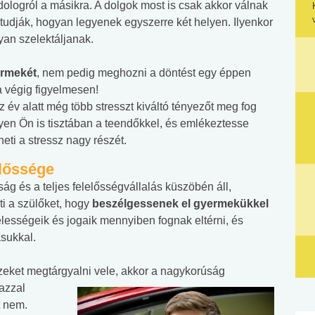
ologról a másikra. A dolgok most is csak akkor válnak
m tudják, hogyan legyenek egyszerre két helyen. Ilyenkor
an szelektáljanak.
yermekét
, nem pedig meghozni a döntést egy éppen
a végig figyelmesen!
 év alatt még több stresszt kiváltó tényezőt meg fog
gyen Ön is tisztában a teendőkkel, és emlékeztesse
heti a stressz nagy részét.
lőssége
g és a teljes felelősségvállalás küszöbén áll,
ti a szülőket, hogy
beszélgessenek el gyermekükkel
telességeik és jogaik mennyiben fognak eltérni, és
sukkal.
 ezeket megtárgyalni vele, akkor a nagykorúság
azzal
t nem.