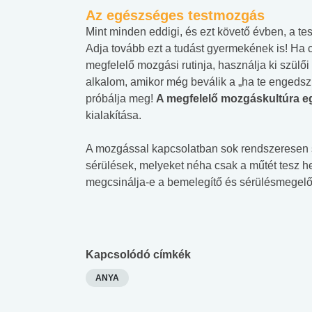
Az egészséges testmozgás
Mint minden eddigi, és ezt követő évben, a 
Adja tovább ezt a tudást gyermekének is! H
megfelelő mozgási rutinja, használja ki szülői t
alkalom, amikor még beválik a „ha te enged
próbálja meg!
A megfelelő mozgáskultúra eg
kialakítása.
A mozgással kapcsolatban sok rendszeresen sp
sérülések, melyeket néha csak a műtét tesz 
megcsinálja-e a bemelegítő és sérülésmegelőz
Kapcsolódó címkék
ANYA