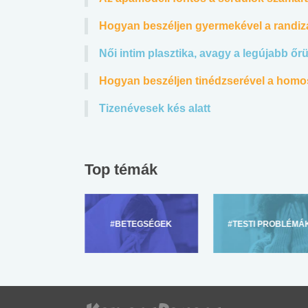
Hogyan beszéljen gyermekével a randiz
Női intim plasztika, avagy a legújabb őrü
Hogyan beszéljen tinédzserével a homo
Tizenévesek kés alatt
Top témák
ZÜLŐKNEK
#BETEGSÉGEK
#TESTI PROBLÉMÁ