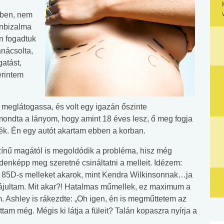
ében, nem
 önbizalma
n fogadtuk
anácsolta,
gatást,
erintem
 meglátogassa, és volt egy igazán őszinte
mondta a lányom, hogy amint 18 éves lesz, ő meg fogja
ándék. Én egy autót akartam ebben a korban.
zínű magától is megoldódik a probléma, hisz még
denképp meg szeretné csináltatni a melleit. Idézem:
b 85D-s melleket akarok, mint Kendra Wilkinsonnak…ja
lájultam. Mit akar?! Hatalmas műmellek, ez maximum a
m. Ashley is rákezdte: „Oh igen, én is megműttetem az
ottam még. Mégis ki látja a füleit? Talán kopaszra nyírja a