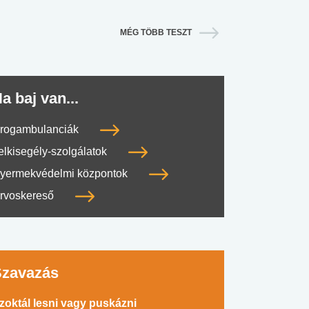
MÉG TÖBB TESZT
a baj van...
rogambulanciák
elkisegély-szolgálatok
yermekvédelmi központok
rvoskereső
Szavazás
zoktál lesni vagy puskázni