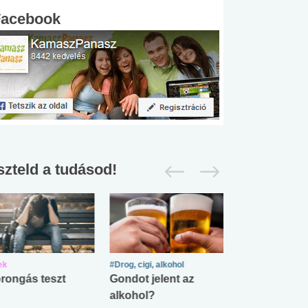
Facebook
szteld a tudásod!
ek
#Drog, cigi, alkohol
#Zöldövezet
rongás teszt
Gondot jelent az
Mekkora az ö
alkohol?
lábnyomod?