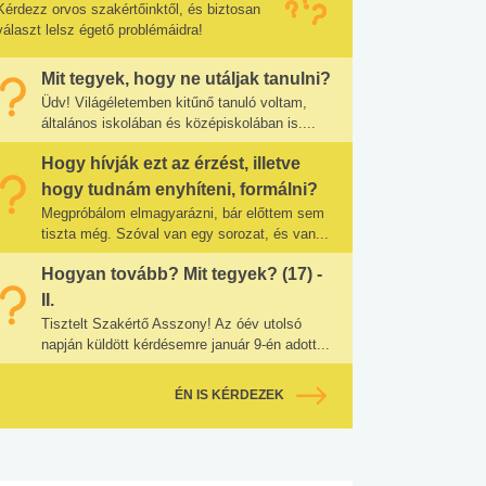
Kérdezz orvos szakértőinktől, és biztosan
választ lelsz égető problémáidra!
Mit tegyek, hogy ne utáljak tanulni?
Üdv! Világéletemben kitűnő tanuló voltam,
általános iskolában és középiskolában is....
Hogy hívják ezt az érzést, illetve
hogy tudnám enyhíteni, formálni?
Megpróbálom elmagyarázni, bár előttem sem
tiszta még. Szóval van egy sorozat, és van...
Hogyan tovább? Mit tegyek? (17) -
II.
Tisztelt Szakértő Asszony! Az óév utolsó
napján küldött kérdésemre január 9-én adott...
ÉN IS KÉRDEZEK