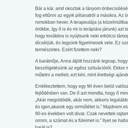
Bár a kár, amit okoztak a lányom önbecsülés
fog eltűnni az egyik pillanatról a másikra. Az
romokban hever. A terapeutája (a közelmúltba
örökbe, így ő is és mi is terápiára járunk) azt t
hogy továbbra is nyújtsunk neki erkölcsi támo
dícsérjük, és legyünk figyelmesek vele. Ez sz
természetes. Ezért fizettem neki?
A barátnője, Anna átjött hozzánk tegnap, hogy
beszélgetésünk az egész szituációról. Ekkor 
műtetni a melleit, ezt kéri, mint érettségi aj
Emlékeztettem, hogy egy fél éven belül valós
fejlődésben van. De ő azt mondta, hogy ő min
„Akár megoldódik, akár nem, akkoris legaláb
és igen,akarok egy orrműtétet is.” Majdnem e
90-es években volt divat. Csak nevettek rajta
orrom, a számat és a füleimet is.” Ilyet se hall
haját is?