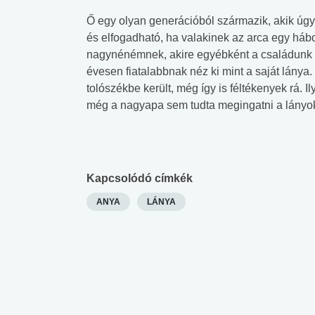
Ő egy olyan generációból származik, akik úgy 
és elfogadható, ha valakinek az arca egy háb
nagynénémnek, akire egyébként a családunk m
évesen fiatalabbnak néz ki mint a saját lánya
tolószékbe került, még így is féltékenyek rá.
még a nagyapa sem tudta megingatni a lányok
Kapcsolódó címkék
ANYA
LÁNYA