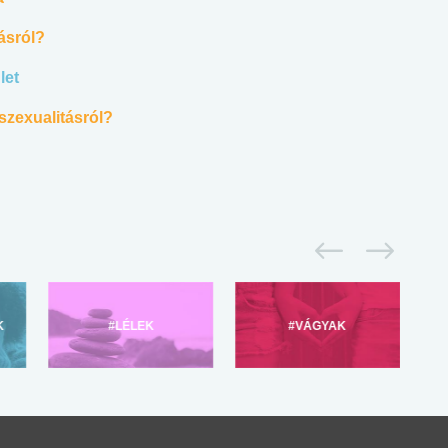
ásról?
let
szexualitásról?
K
#LÉLEK
#VÁGYAK