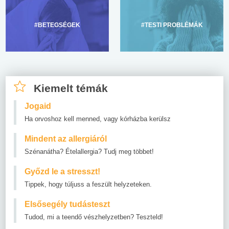
#BETEGSÉGEK
#TESTI PROBLÉMÁK
Kiemelt témák
Jogaid
Ha orvoshoz kell menned, vagy kórházba kerülsz
Mindent az allergiáról
Szénanátha? Ételallergia? Tudj meg többet!
Győzd le a stresszt!
Tippek, hogy túljuss a feszült helyzeteken.
Elsősegély tudásteszt
Tudod, mi a teendő vészhelyzetben? Teszteld!