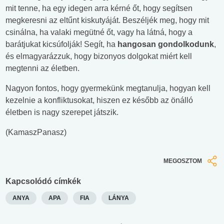
mit tenne, ha egy idegen arra kérné őt, hogy segítsen
megkeresni az eltűnt kiskutyáját. Beszéljék meg, hogy mit
csinálna, ha valaki megütné őt, vagy ha látná, hogy a
barátjukat kicsúfolják! Segít, ha
hangosan gondolkodunk
,
és elmagyarázzuk, hogy bizonyos dolgokat miért kell
megtenni az életben.
Nagyon fontos, hogy gyermekünk megtanulja, hogyan kell
kezelnie a konfliktusokat, hiszen ez később az önálló
életben is nagy szerepet játszik.
(KamaszPanasz)
MEGOSZTOM
Kapcsolódó címkék
ANYA
APA
FIA
LÁNYA