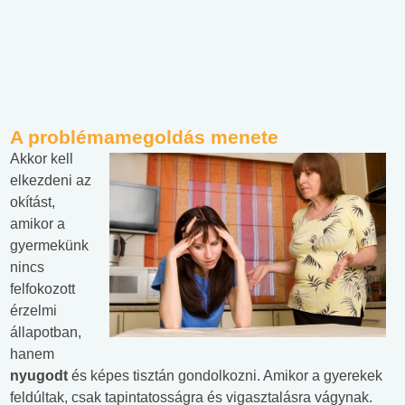
A problémamegoldás menete
Akkor kell
elkezdeni az
okítást,
amikor a
gyermekünk
nincs
felfokozott
érzelmi
állapotban,
hanem
nyugodt
és képes tisztán gondolkozni. Amikor a gyerekek
feldúltak, csak tapintatosságra és vigasztalásra vágynak.