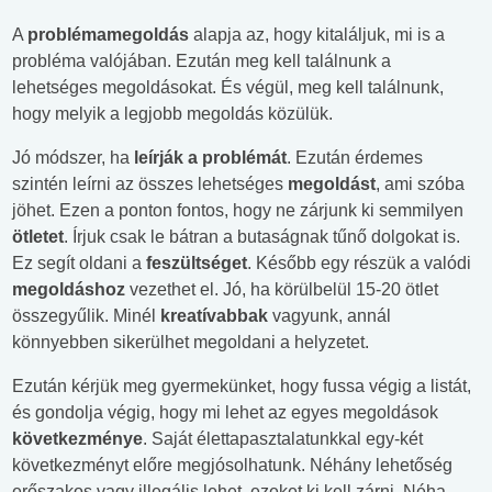
A
problémamegoldás
alapja az, hogy kitaláljuk, mi is a
probléma valójában. Ezután meg kell találnunk a
lehetséges megoldásokat. És végül, meg kell találnunk,
hogy melyik a legjobb megoldás közülük.
Jó módszer, ha
leírják a problémát
. Ezután érdemes
szintén leírni az összes lehetséges
megoldást
, ami szóba
jöhet. Ezen a ponton fontos, hogy ne zárjunk ki semmilyen
ötletet
. Írjuk csak le bátran a butaságnak tűnő dolgokat is.
Ez segít oldani a
feszültséget
. Később egy részük a valódi
megoldáshoz
vezethet el. Jó, ha körülbelül 15-20 ötlet
összegyűlik. Minél
kreatívabbak
vagyunk, annál
könnyebben sikerülhet megoldani a helyzetet.
Ezután kérjük meg gyermekünket, hogy fussa végig a listát,
és gondolja végig, hogy mi lehet az egyes megoldások
következménye
. Saját élettapasztalatunkkal egy-két
következményt előre megjósolhatunk. Néhány lehetőség
erőszakos vagy illegális lehet, ezeket ki kell zárni. Néha