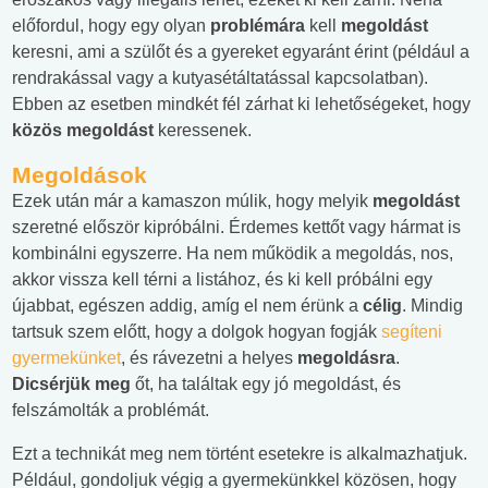
előfordul, hogy egy olyan
problémára
kell
megoldást
keresni, ami a szülőt és a gyereket egyaránt érint (például a
rendrakással vagy a kutyasétáltatással kapcsolatban).
Ebben az esetben mindkét fél zárhat ki lehetőségeket, hogy
közös megoldást
keressenek.
Megoldások
Ezek után már a kamaszon múlik, hogy melyik
megoldást
szeretné először kipróbálni. Érdemes kettőt vagy hármat is
kombinálni egyszerre. Ha nem működik a megoldás, nos,
akkor vissza kell térni a listához, és ki kell próbálni egy
újabbat, egészen addig, amíg el nem érünk a
célig
. Mindig
tartsuk szem előtt, hogy a dolgok hogyan fogják
segíteni
gyermekünket
, és rávezetni a helyes
megoldásra
.
Dicsérjük meg
őt, ha találtak egy jó megoldást, és
felszámolták a problémát.
Ezt a technikát meg nem történt esetekre is alkalmazhatjuk.
Például, gondoljuk végig a gyermekünkkel közösen, hogy