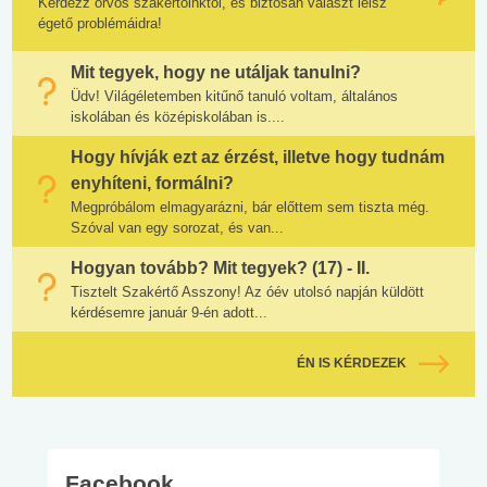
Kérdezz orvos szakértőinktől, és biztosan választ lelsz
égető problémáidra!
Mit tegyek, hogy ne utáljak tanulni?
Üdv! Világéletemben kitűnő tanuló voltam, általános
iskolában és középiskolában is....
Hogy hívják ezt az érzést, illetve hogy tudnám
enyhíteni, formálni?
Megpróbálom elmagyarázni, bár előttem sem tiszta még.
Szóval van egy sorozat, és van...
Hogyan tovább? Mit tegyek? (17) - II.
Tisztelt Szakértő Asszony! Az óév utolsó napján küldött
kérdésemre január 9-én adott...
ÉN IS KÉRDEZEK
Facebook