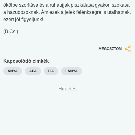
ökölbe szorítása és a ruhaujjak piszkálása gyakori szokása
a hazudozóknak. Ám ezek a jelek félénkségre is utalhatnak,
ezért jól figyeljünk!
(B.Cs.)
MEGOSZTOM
Kapcsolódó címkék
ANYA
APA
FIA
LÁNYA
Hirdetés