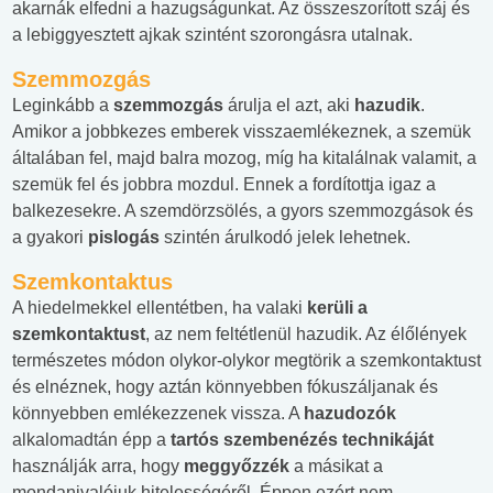
akarnák elfedni a hazugságunkat. Az összeszorított száj és
a lebiggyesztett ajkak szintént szorongásra utalnak.
Szemmozgás
Leginkább a
szemmozgás
árulja el azt, aki
hazudik
.
Amikor a jobbkezes emberek visszaemlékeznek, a szemük
általában fel, majd balra mozog, míg ha kitalálnak valamit, a
szemük fel és jobbra mozdul. Ennek a fordítottja igaz a
balkezesekre. A szemdörzsölés, a gyors szemmozgások és
a gyakori
pislogás
szintén árulkodó jelek lehetnek.
Szemkontaktus
A hiedelmekkel ellentétben, ha valaki
kerüli a
szemkontaktust
, az nem feltétlenül hazudik. Az élőlények
természetes módon olykor-olykor megtörik a szemkontaktust
és elnéznek, hogy aztán könnyebben fókuszáljanak és
könnyebben emlékezzenek vissza. A
hazudozók
alkalomadtán épp a
tartós szembenézés technikáját
használják arra, hogy
meggyőzzék
a másikat a
mondanivalójuk hitelességéről. Éppen ezért nem