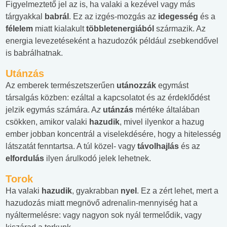
Figyelmeztető jel az is, ha valaki a kezével vagy más
tárgyakkal
babrál
. Ez az izgés-mozgás az
idegesség
és a
félelem
miatt kialakult
többletenergiából
származik. Az
energia levezetéseként a hazudozók például zsebkendővel
is babrálhatnak.
Utánzás
Az emberek természetszerűen
utánozzák
egymást
társalgás közben: ezáltal a kapcsolatot és az érdeklődést
jelzik egymás számára. A
z
utánzás
mértéke általában
csökken, amikor valaki
hazudik
, mivel ilyenkor a hazug
ember jobban koncentrál a viselekdésére, hogy a hitelesség
látszatát fenntartsa. A túl közel- vagy
távolhajlás
és az
elfordulás
ilyen árulkodó jelek lehetnek.
Torok
Ha valaki
hazudik
, gyakrabban
nyel
. Ez a zért lehet, mert a
hazudozás miatt megnövő adrenalin-mennyiség hat a
nyáltermelésre: vagy nagyon sok nyál termelődik, vagy