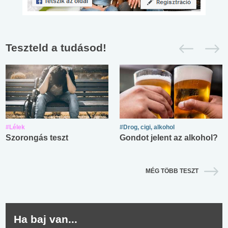
Teszteld a tudásod!
#Lélek
#Drog, cigi, alkohol
Szorongás teszt
Gondot jelent az alkohol?
MÉG TÖBB TESZT
Ha baj van...