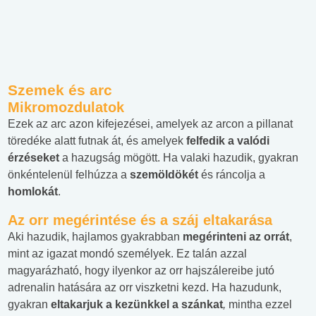
Szemek és arc
Mikromozdulatok
Ezek az arc azon kifejezései, amelyek az arcon a pillanat
töredéke alatt futnak át, és amelyek
felfedik a valódi
érzéseket
a hazugság mögött. Ha valaki hazudik, gyakran
önkéntelenül felhúzza a
szemöldökét
és ráncolja a
homlokát
.
Az orr megérintése és a száj eltakarása
Aki hazudik, hajlamos gyakrabban
megérinteni az orrát
,
mint az igazat mondó személyek. Ez talán azzal
magyarázható, hogy ilyenkor az orr hajszálereibe jutó
adrenalin hatására az orr viszketni kezd. Ha hazudunk,
gyakran
eltakarjuk a kezünkkel a szánkat
,
mintha ezzel