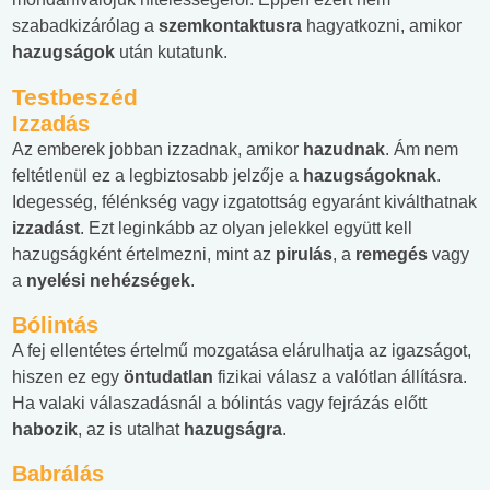
szabadkizárólag a
szemkontaktusra
hagyatkozni, amikor
hazugságok
után kutatunk.
Testbeszéd
Izzadás
Az emberek jobban izzadnak, amikor
hazudnak
. Ám nem
feltétlenül ez a legbiztosabb jelzője a
hazugságoknak
.
Idegesség, félénkség vagy izgatottság egyaránt kiválthatnak
izzadást
. Ezt leginkább az olyan jelekkel együtt kell
hazugságként értelmezni, mint az
pirulás
, a
remegés
vagy
a
nyelési
nehézségek
.
Bólintás
A fej ellentétes értelmű mozgatása elárulhatja az igazságot,
hiszen ez egy
öntudatlan
fizikai válasz a valótlan állításra.
Ha valaki válaszadásnál a bólintás vagy fejrázás előtt
habozik
, az is utalhat
hazugságra
.
Babrálás