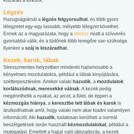
kiszárad a torkunk.
Légzés
Hazugságoknál a
légzés felgyorsulhat
, és több gyors
lélegzetet egy-egy lassabb, mélyebb lélegzet követhet.
Ennek az a magyarázata, hogy a
stressz
miatt a szívverés
gyorsabbá válik, és a tüdőnek több levegőre van szüksége.
Ilyenkor a
száj is kiszáradhat
.
Kezek, karok, lábak
Stresszmentes helyzetben mindenki hajlamosabb a
kényelmes mozdulatokra, például a lábak kinyújtására,
szétterpesztésére. Amikor valaki
hazudik
, a
mozdulatok
korlátozódnak, merevekké válnak
. A kezek pedig
megérinthetik a nyakat, az arcot, a fület, de éppen a
kézmozgás hiánya
, a
keresztbe tett lábak és karok
is
árulkodhatnak arról, hogy valaki nem akar kiadni valamilyen
információt. Aki
hazudik
, tudatosan kerülheti a normál
beszélgetések során használt
kézmozdulatokat
, például a
mutogatást. Emellett a hajjal való játszadozás, a kezek