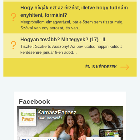
Hogy hívják ezt az érzést, illetve hogy tudnám
enyhíteni, formálni?
Megpróbálom elmagyarázni, bár előttem sem tiszta még.
Szóval van egy sorozat, és van...
Hogyan tovább? Mit tegyek? (17) - II.
Tisztelt Szakértő Asszony! Az óév utolsó napján küldött
kérdésemre január 9-én adott...
ÉN IS KÉRDEZEK
Facebook