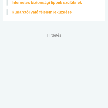
Internetes biztonsági tippek szülőknek
Kudarctól való félelem leküzdése
Hirdetés