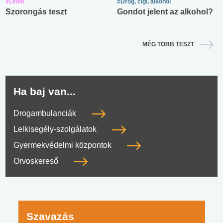
#Lélek
#Drog, cigi, alkohol
Szorongás teszt
Gondot jelent az alkohol?
MÉG TÖBB TESZT
Ha baj van...
Drogambulanciák
Lelkisegély-szolgálatok
Gyermekvédelmi központok
Orvoskereső
Szavazás