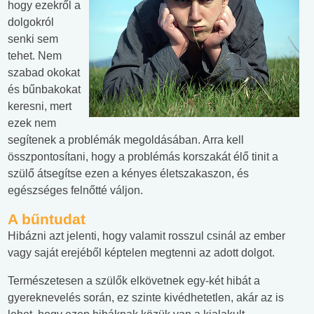
hogy ezekről a
dolgokról
senki sem
tehet. Nem
szabad okokat
és bűnbakokat
keresni, mert
ezek nem
segítenek a problémák megoldásában. Arra kell
összpontosítani, hogy a problémás korszakát élő tinit a
szülő átsegítse ezen a kényes életszakaszon, és
egészséges felnőtté váljon.
A bűntudat
Hibázni azt jelenti, hogy valamit rosszul csinál az ember
vagy saját erejéből képtelen megtenni az adott dolgot.
Természetesen a szülők elkövetnek egy-két hibát a
gyereknevelés során, ez szinte kivédhetetlen, akár az is