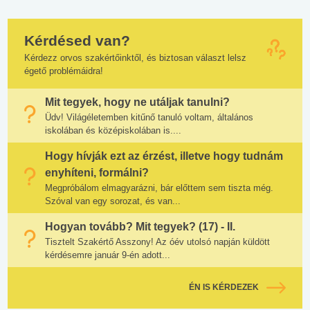
Kérdésed van?
Kérdezz orvos szakértőinktől, és biztosan választ lelsz
égető problémáidra!
Mit tegyek, hogy ne utáljak tanulni?
Üdv! Világéletemben kitűnő tanuló voltam, általános
iskolában és középiskolában is....
Hogy hívják ezt az érzést, illetve hogy tudnám
enyhíteni, formálni?
Megpróbálom elmagyarázni, bár előttem sem tiszta még.
Szóval van egy sorozat, és van...
Hogyan tovább? Mit tegyek? (17) - II.
Tisztelt Szakértő Asszony! Az óév utolsó napján küldött
kérdésemre január 9-én adott...
ÉN IS KÉRDEZEK