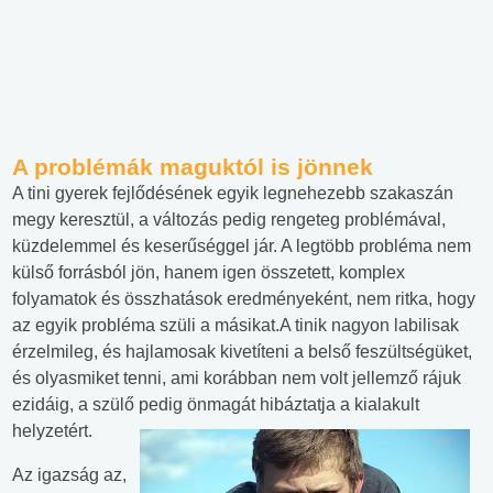
A problémák maguktól is jönnek
A tini gyerek fejlődésének egyik legnehezebb szakaszán
megy keresztül, a változás pedig rengeteg problémával,
küzdelemmel és keserűséggel jár. A legtöbb probléma nem
külső forrásból jön, hanem igen összetett, komplex
folyamatok és összhatások eredményeként, nem ritka, hogy
az egyik probléma szüli a másikat.A tinik nagyon labilisak
érzelmileg, és hajlamosak kivetíteni a belső feszültségüket,
és olyasmiket tenni, ami korábban nem volt jellemző rájuk
ezidáig, a szülő pedig önmagát hibáztatja a kialakult
helyzetért.
Az igazság az,