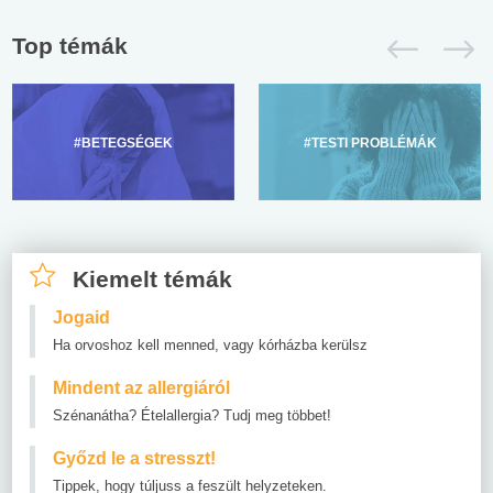
Top témák
#BETEGSÉGEK
#TESTI PROBLÉMÁK
Kiemelt témák
Jogaid
Ha orvoshoz kell menned, vagy kórházba kerülsz
Mindent az allergiáról
Szénanátha? Ételallergia? Tudj meg többet!
Győzd le a stresszt!
Tippek, hogy túljuss a feszült helyzeteken.