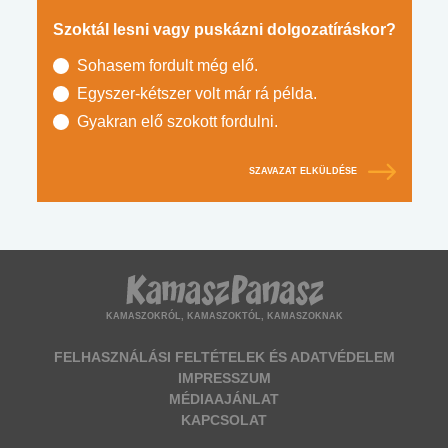
Szoktál lesni vagy puskázni dolgozatíráskor?
Sohasem fordult még elő.
Egyszer-kétszer volt már rá példa.
Gyakran elő szokott fordulni.
SZAVAZAT ELKÜLDÉSE
KAMASZOKRÓL, KAMASZOKTÓL, KAMASZOKNAK
FELHASZNÁLÁSI FELTÉTELEK ÉS ADATVÉDELEM
IMPRESSZUM
MÉDIAAJÁNLAT
KAPCSOLAT