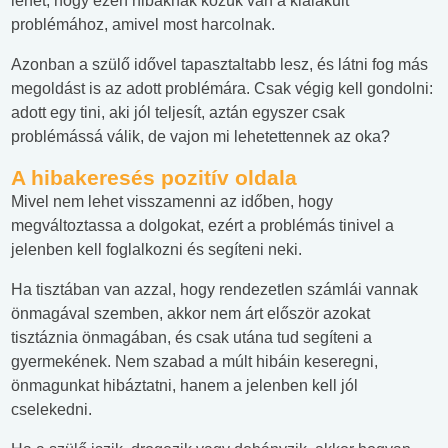
lehet, hogy ezen hibáknak közük van a kialakult
problémához, amivel most harcolnak.
Azonban a szülő idővel tapasztaltabb lesz, és látni fog más
megoldást is az adott problémára. Csak végig kell gondolni:
adott egy tini, aki jól teljesít, aztán egyszer csak
problémássá válik, de vajon mi lehetettennek az oka?
A hibakeresés pozitív oldala
Mivel nem lehet visszamenni az időben, hogy
megváltoztassa a dolgokat, ezért a problémás tinivel a
jelenben kell foglalkozni és segíteni neki.
Ha tisztában van azzal, hogy rendezetlen számlái vannak
önmagával szemben, akkor nem árt először azokat
tisztáznia önmagában, és csak utána tud segíteni a
gyermekének. Nem szabad a múlt hibáin keseregni,
önmagunkat hibáztatni, hanem a jelenben kell jól
cselekedni.