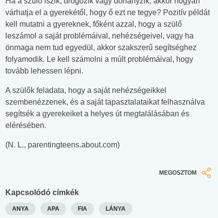
Ha a szülő iszik, drogozik vagy dohányzik, akkor hogyan
várhatja el a gyerekétől, hogy ő ezt ne tegye? Pozitív példát
kell mutatni a gyereknek, főként azzal, hogy a szülő
leszámol a saját problémáival, nehézségeivel, vagy ha
önmaga nem tud egyedül, akkor szakszerű segítséghez
folyamodik. Le kell számolni a múlt problémáival, hogy
tovább lehessen lépni.
A szülők feladata, hogy a saját nehézségeikkel
szembenézzenek, és a saját tapasztalataikat felhasználva
segítsék a gyerekeiket a helyes út megtalálásában és
elérésében.
(N. L., parentingteens.about.com)
MEGOSZTOM
Kapcsolódó címkék
ANYA
APA
FIA
LÁNYA