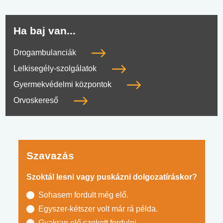
Ha baj van...
Drogambulanciák
Lelkisegély-szolgálatok
Gyermekvédelmi központok
Orvoskereső
Szavazás
Szoktál lesni vagy puskázni dolgozatíráskor?
Sohasem fordult még elő.
Egyszer-kétszer volt már rá példa.
Gyakran elő szokott fordulni.