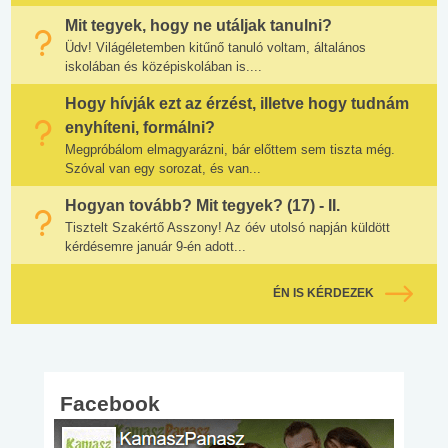
Mit tegyek, hogy ne utáljak tanulni?
Üdv! Világéletemben kitűnő tanuló voltam, általános
iskolában és középiskolában is....
Hogy hívják ezt az érzést, illetve hogy tudnám
enyhíteni, formálni?
Megpróbálom elmagyarázni, bár előttem sem tiszta még.
Szóval van egy sorozat, és van...
Hogyan tovább? Mit tegyek? (17) - II.
Tisztelt Szakértő Asszony! Az óév utolsó napján küldött
kérdésemre január 9-én adott...
ÉN IS KÉRDEZEK
Facebook