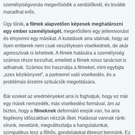
személyiségvonás megerősödik a serdülőknél, és tovább
maradhat erős.
Úgy tűnik
, a filmek alapvetően képesek meghatározni
egy ember személyiségét
, megerősíteni egy jellemvonást
és elnyomni egy másikat. A kutatások arra utalnak, hogy az
ilyen emberek nem csak veszélyesen viselkednek, de akár
agresszívak is lehetnek. A filmek hatására a személyiség
számos része torzulhat, emellett a filmek rossz tanácsot is
adhatnak. Számos tini használja a filmeket, mint egyfajta
„szex kézikönyvet”, a partnerrel való viselkedés, és a
problémás érzelmi szituációk megoldására.
Bár ezeket az eredményeket arra is foghatjuk, hogy ez már
egy másik nemzedék, más viselkedési formával, ám az
biztos, hogy a
filmeknek
deformáló erejük van, ha arra
fogékony időszakban nézzük őket. Hatással vannak ránk:
sírunk, nevetünk, megváltoztatja a hangulatunkat,
szimpatikus lesz a főhős, gondolatokat ébreszt bennünk. Ez