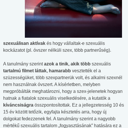
szexuálisan aktívak
és hogy vállaltak-e szexuális
kockázatot (pl. óvszer nélküli szex, több partnerűség).
A tanulmány szerint
azok a tinik, akik több
szexuális
tartalmú filmet láttak, hamarabb
vesztették el a
szüzességüket, több szexpartnerük volt, és alkalmi szexnél
nem használnak óvszert. A kísérletben, melyben
megpróbálták meghatározni, hogy a szex-jelenetek hogyan
hatnak a fiatalok szexuális viselkedésére, a kutatók a
kíváncsiságra
összpontosítottak. Ez a jellegzetesség 10 és
15 év között tetőzik, egyfajta késztetés arra, hogy új
dolgokat fedezzenek fel. A tanulmány szerint a nagyobb
mértékű szexuális tartalom „fogyasztásának” hatására ez a