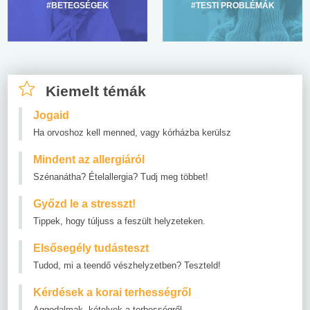
#BETEGSÉGEK
#TESTI PROBLÉMÁK
Kiemelt témák
Jogaid
Ha orvoshoz kell menned, vagy kórházba kerülsz
Mindent az allergiáról
Szénanátha? Ételallergia? Tudj meg többet!
Győzd le a stresszt!
Tippek, hogy túljuss a feszült helyzeteken.
Elsősegély tudásteszt
Tudod, mi a teendő vészhelyzetben? Teszteld!
Kérdések a korai terhességről
Aggodalmak, kételyek a terhességről