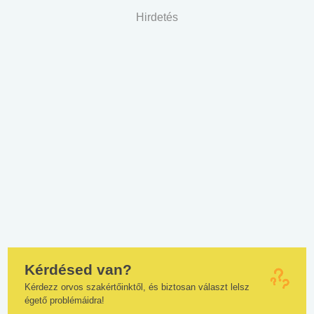
Hirdetés
Kérdésed van?
Kérdezz orvos szakértőinktől, és biztosan választ lelsz
égető problémáidra!