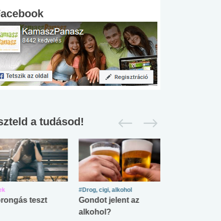
Facebook
szteld a tudásod!
ek
#Drog, cigi, alkohol
#Zöldövezet
rongás teszt
Gondot jelent az
Mekkora az ö
alkohol?
lábnyomod?