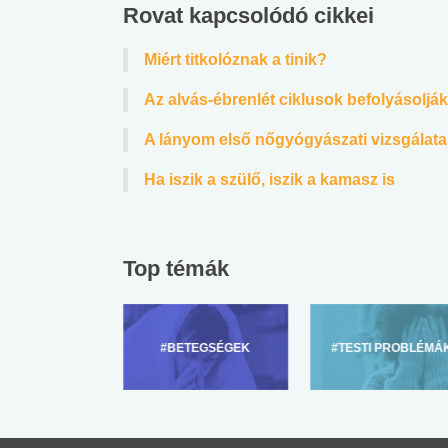
Rovat kapcsolódó cikkei
Miért titkolóznak a tinik?
Az alvás-ébrenlét ciklusok befolyásoljá
A lányom első nőgyógyászati vizsgálata
Ha iszik a szülő, iszik a kamasz is
Top témák
ZÜLŐKNEK
#BETEGSÉGEK
#TESTI PROBLÉMÁ