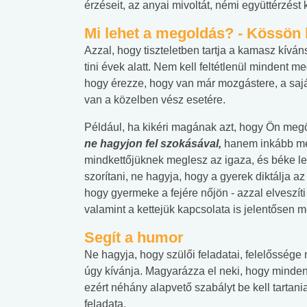
érzéseit, az anyai mivoltát, némi együttérzést
Mi lehet a megoldás? - Kössö
Azzal, hogy tiszteletben tartja a kamasz kíván
tini évek alatt. Nem kell feltétlenül mindent m
hogy érezze, hogy van már mozgástere, a saját 
van a közelben vész esetére.
Például, ha kikéri magának azt, hogy Ön megöl
ne hagyjon fel szokásával,
hanem inkább még
mindkettőjüknek meglesz az igaza, és béke 
szorítani, ne hagyja, hogy a gyerek diktálja a
hogy gyermeke a fejére nőjön - azzal elveszíti
valamint a kettejük kapcsolata is jelentősen m
Segít a humor
Ne hagyja, hogy szülői feladatai, felelősség
 alkohol
#Zöldövezet
#Betegségek
úgy kívánja. Magyarázza el neki, hogy minde
lent az
Mekkora az ökológiai
Elsősegély
ezért néhány alapvető szabályt be kell tartani
lábnyomod?
tudásteszt
feladata.