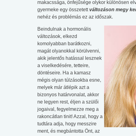
makacssága, önfejűsége olykor különösen elvi
gyermeke egy összetett
változáson megy ker
nehéz és problémás ez az időszak.
Beindulnak a hormonális
változások, elkezd
komolyabban barátkozni,
magát olyanokkal körülvenni,
akik jelentős hatással lesznek
a viselkedésére, tetteire,
döntéseire. Ha a kamasz
mégis olyan túlzásokba esne,
melyek már átlépik azt a
bizonyos határvonalat, akkor
ne legyen rest, éljen a szülői
jogaival, fegyelmezze meg a
rakoncátlan tinit! Azzal, hogy a
tudtára adja, hogy messzire
ment, és megbántotta Önt, az