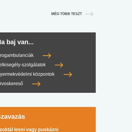
MÉG TÖBB TESZT
a baj van...
rogambulanciák
elkisegély-szolgálatok
yermekvédelmi központok
rvoskereső
Szavazás
zoktál lesni vagy puskázni