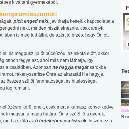
 képes kiváltani gyermekéből.
n kompromisszumot!
ságait,
picit enged neki
, javíthatja kettejük kapcsolatát a
egengedni neki, minden hisztit elnéznie, csak annyit,
lábán is meg tud állni, de azért jó érzés, hogy Ön ott
eli és megpuszilja őt búcsúzóul az iskola előtt, akkor
 otthon tegye azt, ahol más nem láthatja, így
lesz a családban. Azonban
ne hagyja magát
sarokba
Te
z iramot, rákényszerítse Önre az akaratát! Ha hagyja,
 az összes szülői fennhatóságát és hitelességét,
eg fog romlani.
e mellőzésre kerüljenek, csak mert a kamasz kénye-kedve
#Suli, munka
#Suli, munka
#Lél
nnek megvan a maga határa, Ön a szülő, ő a gyerek,
Angol középfokú
Internet-függőség
Szo
a, mert a szülő az
ő érdekében cselekszik
, hiszen ez a
nyelvvizsga teszt -
teszt