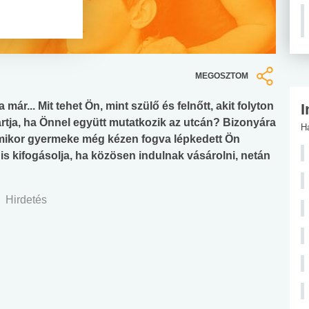
MEGOSZTOM
r... Mit tehet Ön, mint szülő és felnőtt, akit folyton
I
rtja, ha Önnel együtt mutatkozik az utcán? Bizonyára
H
 amikor gyermeke még kézen fogva lépkedett Ön
is kifogásolja, ha közösen indulnak vásárolni, netán
Hirdetés