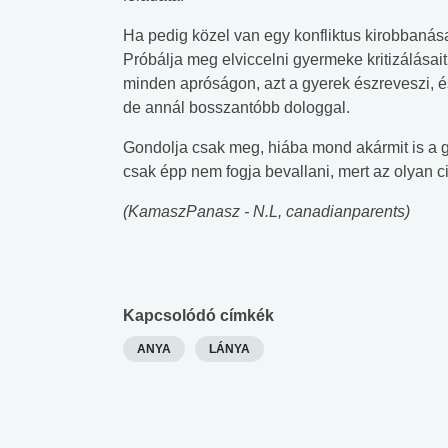
Ha pedig közel van egy konfliktus kirobbanása
Próbálja meg elviccelni gyermeke kritizálásai
minden apróságon, azt a gyerek észreveszi, é
de annál bosszantóbb dologgal.
Gondolja csak meg, hiába mond akármit is a g
csak épp nem fogja bevallani, mert az olyan ci
(KamaszPanasz - N.L, canadianparents)
Kapcsolódó címkék
ANYA
LÁNYA