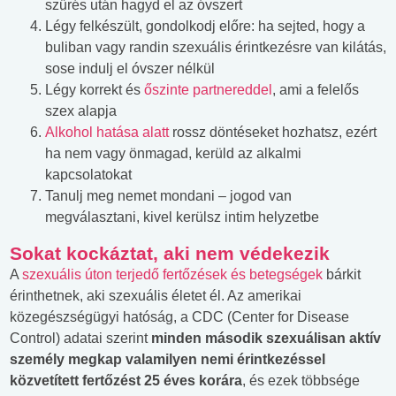
szűrés után hagyd el az óvszert
Légy felkészült, gondolkodj előre: ha sejted, hogy a
buliban vagy randin szexuális érintkezésre van kilátás,
sose indulj el óvszer nélkül
Légy korrekt és
őszinte partnereddel
, ami a felelős
szex alapja
Alkohol hatása alatt
rossz döntéseket hozhatsz, ezért
ha nem vagy önmagad, kerüld az alkalmi
kapcsolatokat
Tanulj meg nemet mondani – jogod van
megválasztani, kivel kerülsz intim helyzetbe
Sokat kockáztat, aki nem védekezik
A
szexuális úton terjedő fertőzések és betegségek
bárkit
érinthetnek, aki szexuális életet él. Az amerikai
közegészségügyi hatóság, a CDC (Center for Disease
Control) adatai szerint
minden második szexuálisan aktív
személy megkap valamilyen nemi érintkezéssel
közvetített fertőzést 25 éves korára
, és ezek többsége