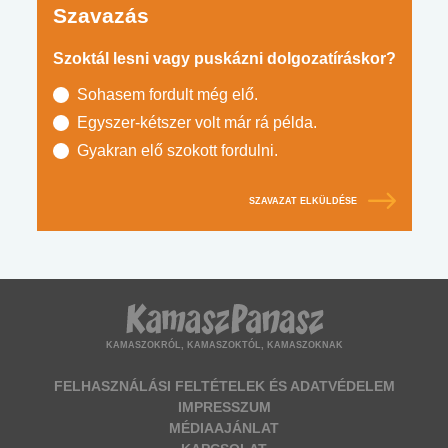
Szavazás
Szoktál lesni vagy puskázni dolgozatíráskor?
Sohasem fordult még elő.
Egyszer-kétszer volt már rá példa.
Gyakran elő szokott fordulni.
SZAVAZAT ELKÜLDÉSE
KAMASZOKRÓL, KAMASZOKTÓL, KAMASZOKNAK
FELHASZNÁLÁSI FELTÉTELEK ÉS ADATVÉDELEM
IMPRESSZUM
MÉDIAAJÁNLAT