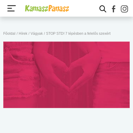
Főoldal
/
Hírek
/
Vágyak
/
STOP STD! 7 lépésben a felelős szexért