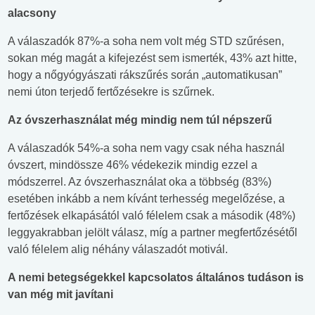
alacsony
A válaszadók 87%-a soha nem volt még STD szűrésen,
sokan még magát a kifejezést sem ismerték, 43% azt hitte,
hogy a nőgyógyászati rákszűrés során „automatikusan”
nemi úton terjedő fertőzésekre is szűrnek.
Az óvszerhasználat még mindig nem túl népszerű
A válaszadók 54%-a soha nem vagy csak néha használ
óvszert, mindössze 46% védekezik mindig ezzel a
módszerrel. Az óvszerhasználat oka a többség (83%)
esetében inkább a nem kívánt terhesség megelőzése, a
fertőzések elkapásától való félelem csak a második (48%)
leggyakrabban jelölt válasz, míg a partner megfertőzésétől
való félelem alig néhány válaszadót motivál.
A nemi betegségekkel kapcsolatos általános tudáson is
van még mit javítani