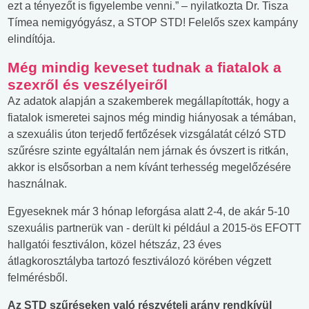
ezt a tényezőt is figyelembe venni.” – nyilatkozta Dr. Tisza
Tímea nemigyógyász, a STOP STD! Felelős szex kampány
elindítója.
Még mindig keveset tudnak a fiatalok a
szexről és veszélyeiről
Az adatok alapján a szakemberek megállapították, hogy a
fiatalok ismeretei sajnos még mindig hiányosak a témában,
a szexuális úton terjedő fertőzések vizsgálatát célzó STD
szűrésre szinte egyáltalán nem járnak és óvszert is ritkán,
akkor is elsősorban a nem kívánt terhesség megelőzésére
használnak.
Egyeseknek már 3 hónap leforgása alatt 2-4, de akár 5-10
szexuális partnerük van - derült ki például a 2015-ös EFOTT
hallgatói fesztiválon, közel hétszáz, 23 éves
átlagkorosztályba tartozó fesztiválozó körében végzett
felmérésből.
Az STD szűréseken való részvételi arány rendkívül