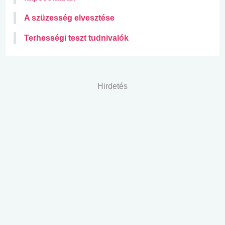
A szüzesség elvesztése
Terhességi teszt tudnivalók
Hirdetés