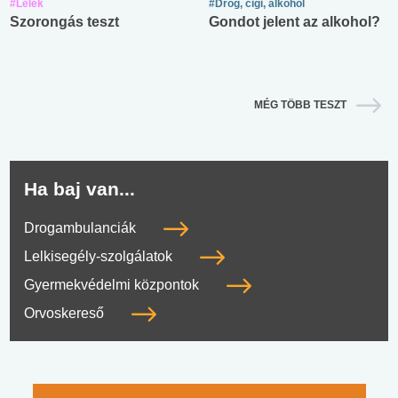
#Lélek
#Drog, cigi, alkohol
Szorongás teszt
Gondot jelent az alkohol?
MÉG TÖBB TESZT
Ha baj van...
Drogambulanciák
Lelkisegély-szolgálatok
Gyermekvédelmi központok
Orvoskereső