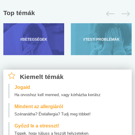
Top témák
#BETEGSÉGEK
#TESTI PROBLÉMÁK
Kiemelt témák
Jogaid
Ha orvoshoz kell menned, vagy kórházba kerülsz
Mindent az allergiáról
Szénanátha? Ételallergia? Tudj meg többet!
Győzd le a stresszt!
Tippek, hogy túljuss a feszült helyzeteken.