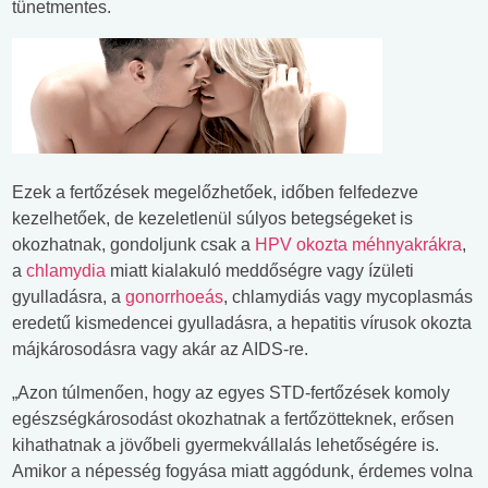
tünetmentes.
Ezek a fertőzések megelőzhetőek, időben felfedezve
kezelhetőek, de kezeletlenül súlyos betegségeket is
okozhatnak, gondoljunk csak a
HPV okozta méhnyakrákra
,
a
chlamydia
miatt kialakuló meddőségre vagy ízületi
gyulladásra, a
gonorrhoeás
, chlamydiás vagy mycoplasmás
eredetű kismedencei gyulladásra, a hepatitis vírusok okozta
májkárosodásra vagy akár az AIDS-re.
„Azon túlmenően, hogy az egyes STD-fertőzések komoly
egészségkárosodást okozhatnak a fertőzötteknek, erősen
kihathatnak a jövőbeli gyermekvállalás lehetőségére is.
Amikor a népesség fogyása miatt aggódunk, érdemes volna