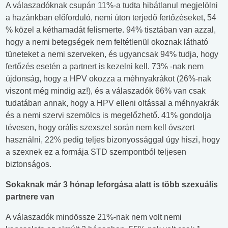
A válaszadóknak csupán 11%-a tudta hibátlanul megjelölni
a hazánkban előforduló, nemi úton terjedő fertőzéseket, 54
% közel a kéthamadát felismerte. 94% tisztában van azzal,
hogy a nemi betegségek nem feltétlenül okoznak látható
tüneteket a nemi szerveken, és ugyancsak 94% tudja, hogy
fertőzés esetén a partnert is kezelni kell. 73% -nak nem
újdonság, hogy a HPV okozza a méhnyakrákot (26%-nak
viszont még mindig az!), és a válaszadók 66% van csak
tudatában annak, hogy a HPV elleni oltással a méhnyakrák
és a nemi szervi szemölcs is megelőzhető. 41% gondolja
tévesen, hogy orális szexszel során nem kell óvszert
használni, 22% pedig teljes bizonyossággal úgy hiszi, hogy
a szexnek ez a formája STD szempontból teljesen
biztonságos.
Sokaknak már 3 hónap leforgása alatt is több szexuális
partnere van
A válaszadók mindössze 21%-nak nem volt nemi