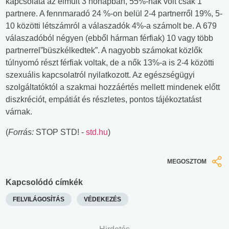
kapcsolata az elmúlt 3 hónapban, 55%-nak volt csak 1
partnere. A fennmaradó 24 %-on belül 2-4 partnerről 19%, 5-
10 közötti létszámról a válaszadók 4%-a számolt be. A 679
válaszadóból négyen (ebből hárman férfiak) 10 vagy több
partnerrel”büszkélkedtek”. A nagyobb számokat közlők
túlnyomó részt férfiak voltak, de a nők 13%-a is 2-4 közötti
szexuális kapcsolatról nyilatkozott. Az egészségügyi
szolgáltatóktól a szakmai hozzáértés mellett mindenek előtt
diszkréciót, empátiát és részletes, pontos tájékoztatást
várnak.
(
Forrás:
STOP STD! -
std.hu
)
MEGOSZTOM
Kapcsolódó címkék
FELVILÁGOSÍTÁS
VÉDEKEZÉS