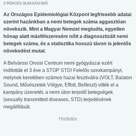
3 PERCES OLVASÁSI IDŐ
Az Országos Epidemiológiai Központ legfrissebb adatai
szerint hazánkban a nemi betegek száma aggasztóan
növekszik. Mint a Magyar Nemzet megtudta, egyetlen
hónap alatt másfélszeresére nőtt a diagnosztizált nemi
betegek száma, és a statisztika hosszú távon is jelentős
növekedést mutat.
A Belvárosi Orvosi Centrum nemi gyógyászai ezért
indították el 3 éve a STOP STD! Felelős szexkampányt,
melynek keretében számos hazai fesztiválra (VOLT, Balaton
Sound, Művészetek Völgye, Effott, Belfeszt) vitték el a
kampány üzenetét, a nemi úton terjedő betegségek
(sexually transmitted diseases, STD) terjedésének
megállítását.
Hirdetés