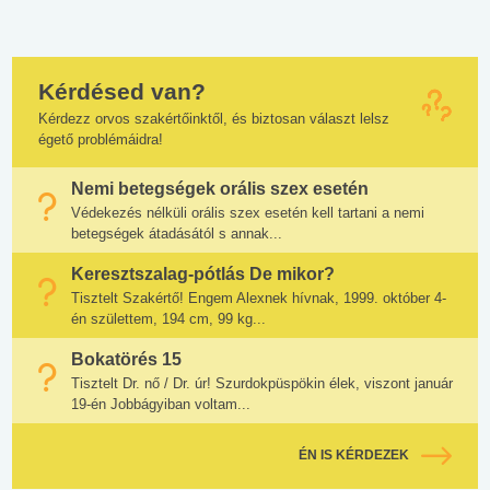
Kérdésed van?
Kérdezz orvos szakértőinktől, és biztosan választ lelsz
égető problémáidra!
Nemi betegségek orális szex esetén
Védekezés nélküli orális szex esetén kell tartani a nemi
betegségek átadásától s annak...
Keresztszalag-pótlás De mikor?
Tisztelt Szakértő! Engem Alexnek hívnak, 1999. október 4-
én születtem, 194 cm, 99 kg...
Bokatörés 15
Tisztelt Dr. nő / Dr. úr! Szurdokpüspökin élek, viszont január
19-én Jobbágyiban voltam...
ÉN IS KÉRDEZEK