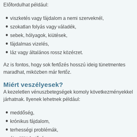
Előfordulhat például:
viszketés vagy fájdalom a nemi szerveknél,
szokatlan folyás vagy váladék,
sebek, hólyagok, kiütések,
fájdalmas vizelés,
láz vagy általános rossz közérzet.
Az is fontos, hogy sok fertőzés hosszú ideig tünetmentes
maradhat, miközben már fertőz.
Miért veszélyesek?
A kezeletlen vénuszbetegségek komoly következményekkel
járhatnak. Ilyenek lehetnek például:
meddőség,
krónikus fájdalom,
terhességi problémák,