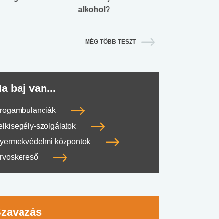
alkohol?
lábnyomod?
MÉG TÖBB TESZT
a baj van...
rogambulanciák
elkisegély-szolgálatok
yermekvédelmi központok
rvoskereső
Szavazás