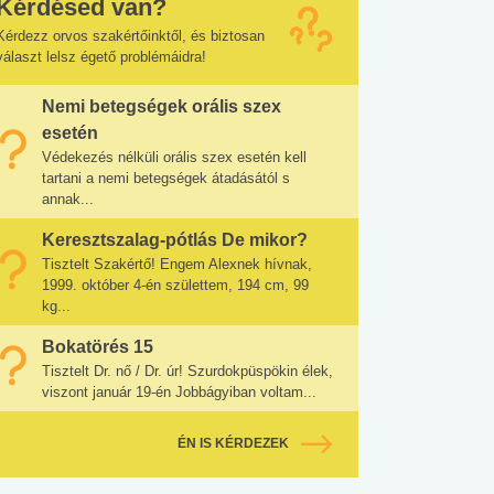
Kérdésed van?
Kérdezz orvos szakértőinktől, és biztosan
választ lelsz égető problémáidra!
Nemi betegségek orális szex
esetén
Védekezés nélküli orális szex esetén kell
tartani a nemi betegségek átadásától s
annak...
Keresztszalag-pótlás De mikor?
Tisztelt Szakértő! Engem Alexnek hívnak,
1999. október 4-én születtem, 194 cm, 99
kg...
Bokatörés 15
Tisztelt Dr. nő / Dr. úr! Szurdokpüspökin élek,
viszont január 19-én Jobbágyiban voltam...
ÉN IS KÉRDEZEK