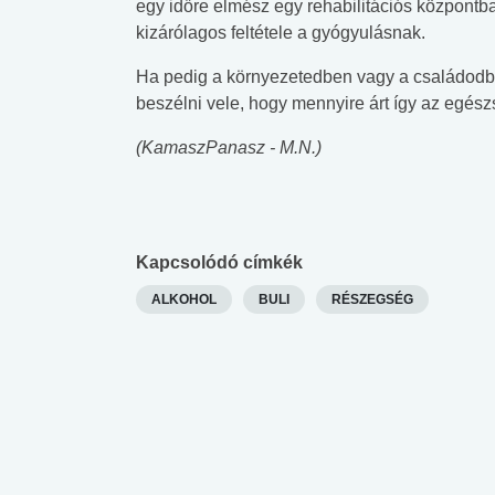
egy időre elmész egy rehabilitációs központba.
lábnyomod?
tudásteszt
kizárólagos feltétele a gyógyulásnak.
Ha pedig a környezetedben vagy a családodban
beszélni vele, hogy mennyire árt így az egés
(KamaszPanasz - M.N.)
Kapcsolódó címkék
ALKOHOL
BULI
RÉSZEGSÉG