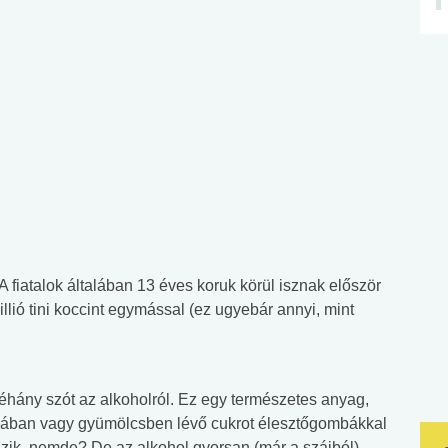
A fiatalok általában 13 éves koruk körül isznak először
llió tini koccint egymással (ez ugyebár annyi, mint
néhány szót az alkoholról. Ez egy természetes anyag,
bonában vagy gyümölcsben lévő cukrot élesztőgombákkal
ngzik, nemde? De az alkohol gyorsan (már a szájból)