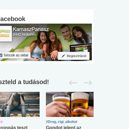
Facebook
szteld a tudásod!
ek
#Drog, cigi, alkohol
#Zöldövezet
rongás teszt
Gondot jelent az
Mekkora az ö