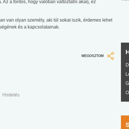
 Az a fontos, hogy valóban változtatni akarj, ez
nyelvvizsga teszt -
teszt
No.42
 van olyan személy, aki túl sokat iszik, érdemes lehet
zségének és a kapcsolatainak.
H
MEGOSZTOM
D
L
G
O
Hirdetés