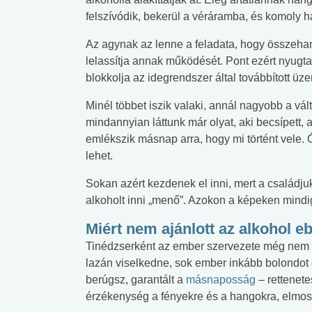
felszívódik, bekerül a véráramba, és komoly 
Az agynak az lenne a feladata, hogy összehango
lelassítja annak működését. Pont ezért nyugta
blokkolja az idegrendszer által továbbított üz
Minél többet iszik valaki, annál nagyobb a v
mindannyian láttunk már olyat, aki becsípett, 
emlékszik másnap arra, hogy mi történt vele. 
lehet.
Sokan azért kezdenek el inni, mert a családjuk
alkoholt inni „menő”. Azokon a képeken mindig
Miért nem ajánlott az alkohol 
Tinédzserként az ember szervezete még nem ig
lazán viselkedne, sok ember inkább bolondot 
berúgsz, garantált a
másnaposság
– rettenete
érzékenység a fényekre és a hangokra, elmosód