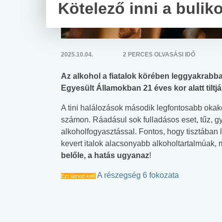
Kötelező inni a bulik
2025.10.04.
2 PERCES OLVASÁSI IDŐ
Az alkohol a fiatalok körében leggyakrabb
Egyesült Államokban 21 éves kor alatt tiltj
A tini halálozások második legfontosabb okaké
számon. Ráadásul sok fulladásos eset, tűz, g
alkoholfogyasztással. Fontos, hogy tisztában 
kevert italok alacsonyabb alkoholtartalmúak, 
belőle, a hatás ugyanaz
!
A részegség 6 fokozata
Ezt látnod kell!