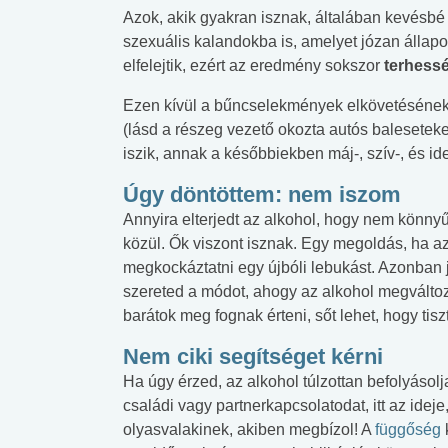
Azok, akik gyakran isznak, általában kevésbé 
szexuális kalandokba is, amelyet józan állap
elfelejtik, ezért az eredmény sokszor
terhess
Ezen kívül a bűncselekmények elkövetésének
(lásd a részeg vezető okozta autós baleseteke
iszik, annak a későbbiekben máj-, szív-, és 
Úgy döntöttem: nem iszom
Annyira elterjedt az alkohol, hogy nem könnyű 
közül. Ők viszont isznak. Egy megoldás, ha a
megkockáztatni egy újbóli lebukást. Azonban
szereted a módot, ahogy az alkohol megváltoz
barátok meg fognak érteni, sőt lehet, hogy tisz
Nem ciki segítséget kérni
Ha úgy érzed, az alkohol túlzottan befolyásolj
családi vagy partnerkapcsolatodat, itt az idej
 alkohol
#Zöldövezet
#Betegségek
olyasvalakinek, akiben megbízol! A
függőség
lent az
Mekkora az ökológiai
Elsősegély