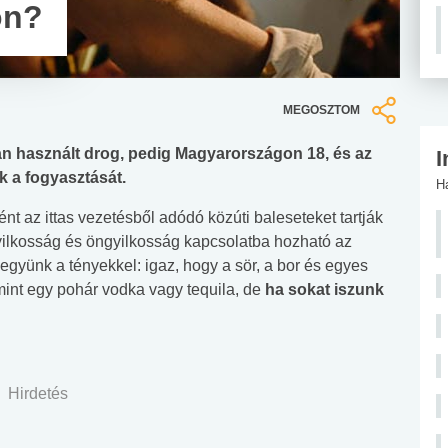
on?
MEGOSZTOM
an használt drog, pedig Magyarországon 18, és az
I
ák a fogyasztását.
H
nt az ittas vezetésből adódó közúti baleseteket tartják
yilkosság és öngyilkosság kapcsolatba hozható az
legyünk a tényekkel: igaz, hogy a sör, a bor és egyes
mint egy pohár vodka vagy tequila, de
ha sokat iszunk
Hirdetés