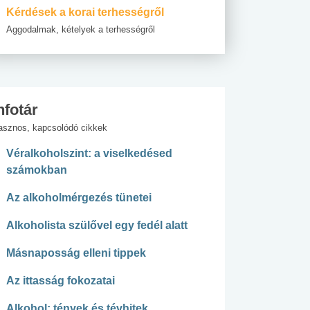
Kérdések a korai terhességről
Aggodalmak, kételyek a terhességről
nfotár
asznos, kapcsolódó cikkek
Véralkoholszint: a viselkedésed
számokban
Az alkoholmérgezés tünetei
Alkoholista szülővel egy fedél alatt
Másnaposság elleni tippek
Az ittasság fokozatai
Alkohol: tények és tévhitek