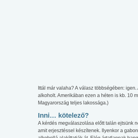
Ittál már valaha? A válasz többségében: igen. 
alkoholt. Amerikában ezen a héten is kb. 10 mi
Magyarország teljes lakossága.)
Inni… kötelező?
A kérdés megválaszolása előtt talán ejtsünk 
amit erjesztéssel készítenek. Ilyenkor a ga
alkohollá alakíttatják át. Elég ártatlannak ha