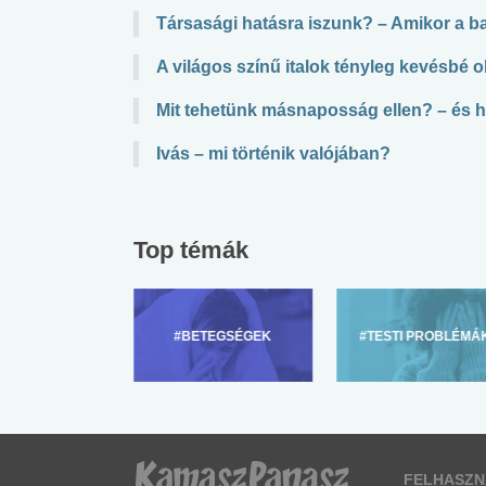
Társasági hatásra iszunk? – Amikor a b
A világos színű italok tényleg kevésb
Mit tehetünk másnaposság ellen? – és 
Ivás – mi történik valójában?
Top témák
ZÜLŐKNEK
#BETEGSÉGEK
#TESTI PROBLÉMÁ
FELHASZN