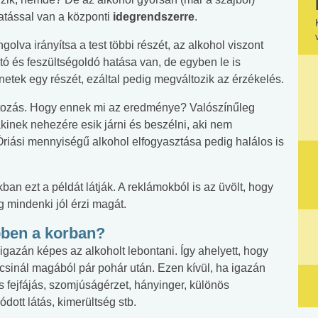
hatással van a központi
idegrendszerre
.
lva irányítsa a test többi részét, az alkohol viszont
tó és feszültségoldó hatása van, de egyben le is
enetek egy részét, ezáltal pedig megváltozik az érzékelés.
áltozás. Hogy ennek mi az eredménye? Valószínűleg
akinek nehezére esik járni és beszélni, aki nem
Óriási mennyiségű alkohol elfogyasztása pedig halálos is
ban ezt a példát látják. A reklámokból is az üvölt, hogy
 mindenki jól érzi magát.
ebben a korban?
azán képes az alkoholt lebontani. Így ahelyett, hogy
csinál magából pár pohár után. Ezen kívül, ha igazán
s fejfájás, szomjúságérzet, hányinger, különös
ott látás, kimerültség stb.