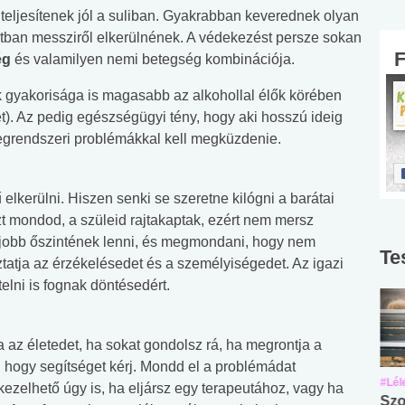
teljesítenek jól a suliban. Gyakrabban keverednek olyan
otban messziről elkerülnének. A védekezést persze sokan
ég
és valamilyen nemi betegség kombinációja.
 gyakorisága is magasabb az alkohollal élők körében
t). Az pedig egészségügyi tény, hogy aki hosszú ideig
idegrendszeri problémákkal kell megküzdenie.
elkerülni. Hiszen senki se szeretne kilógni a barátai
zt mondod, a szüleid rajtakaptak, ezért nem mersz
 jobb őszintének lenni, és megmondani, hogy nem
Te
tatja az érzékelésedet és a személyiségedet. Az igazi
telni is fognak döntésedért.
a az életedet, ha sokat gondolsz rá, ha megrontja a
e, hogy segítséget kérj. Mondd el a problémádat
#Suli, munka
#Suli, munka
#Lél
kezelhető úgy is, ha eljársz egy terapeutához, vagy ha
Angol középfokú
Internet-függőség
Szo