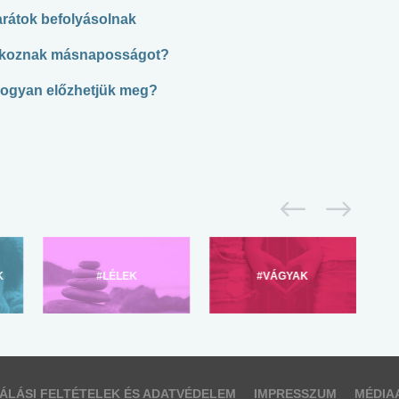
arátok befolyásolnak
é okoznak másnaposságot?
hogyan előzhetjük meg?
K
#LÉLEK
#VÁGYAK
ÁLÁSI FELTÉTELEK ÉS ADATVÉDELEM
IMPRESSZUM
MÉDIA