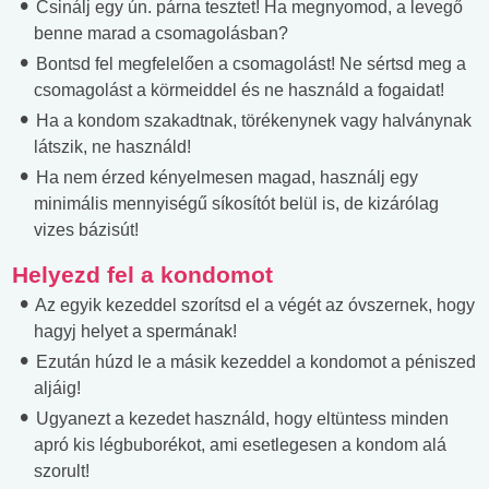
Csinálj egy ún. párna tesztet! Ha megnyomod, a levegő
benne marad a csomagolásban?
Bontsd fel megfelelően a csomagolást! Ne sértsd meg a
csomagolást a körmeiddel és ne használd a fogaidat!
Ha a kondom szakadtnak, törékenynek vagy halványnak
látszik, ne használd!
Ha nem érzed kényelmesen magad, használj egy
minimális mennyiségű síkosítót belül is, de kizárólag
vizes bázisút!
Helyezd fel a kondomot
Az egyik kezeddel szorítsd el a végét az óvszernek, hogy
hagyj helyet a spermának!
Ezután húzd le a másik kezeddel a kondomot a péniszed
aljáig!
Ugyanezt a kezedet használd, hogy eltüntess minden
apró kis légbuborékot, ami esetlegesen a kondom alá
szorult!