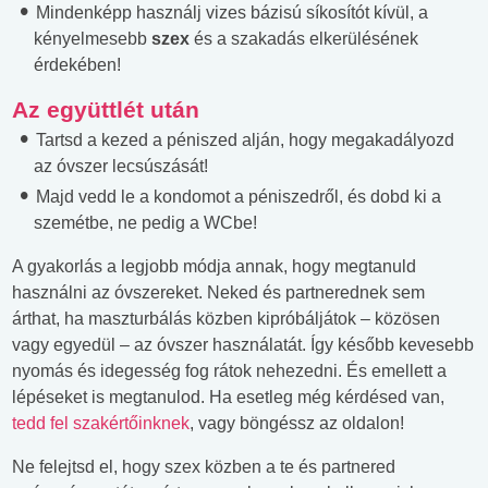
Mindenképp használj vizes bázisú síkosítót kívül, a
kényelmesebb
szex
és a szakadás elkerülésének
érdekében!
Az együttlét után
Tartsd a kezed a péniszed alján, hogy megakadályozd
az óvszer lecsúszását!
Majd vedd le a kondomot a péniszedről, és dobd ki a
szemétbe, ne pedig a WCbe!
A gyakorlás a legjobb módja annak, hogy megtanuld
használni az óvszereket. Neked és partnerednek sem
árthat, ha maszturbálás közben kipróbáljátok – közösen
vagy egyedül – az óvszer használatát. Így később kevesebb
nyomás és idegesség fog rátok nehezedni. És emellett a
lépéseket is megtanulod. Ha esetleg még kérdésed van,
tedd fel szakértőinknek
, vagy böngéssz az oldalon!
Ne felejtsd el, hogy szex közben a te és partnered