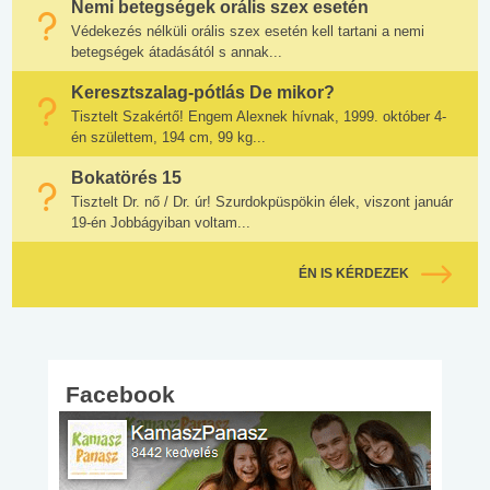
Nemi betegségek orális szex esetén
Védekezés nélküli orális szex esetén kell tartani a nemi
betegségek átadásától s annak...
Keresztszalag-pótlás De mikor?
Tisztelt Szakértő! Engem Alexnek hívnak, 1999. október 4-
én születtem, 194 cm, 99 kg...
Bokatörés 15
Tisztelt Dr. nő / Dr. úr! Szurdokpüspökin élek, viszont január
19-én Jobbágyiban voltam...
ÉN IS KÉRDEZEK
Facebook