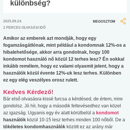
különbség?
2025.09.24.
MEGOSZTOM
2 PERCES OLVASÁSI IDŐ
Amikor az emberek azt mondják, hogy egy
fogamzásgátlónak, mint például a kondomnak 12%-os a
hibalehetősége, akkor arra gondolnak, hogy 100
kondomot használó nő közül 12 terhes lesz? Én sokkal
inkább remélem, hogy ez valami olyasmit jelent, hogy a
használók közül évente 12%-uk lesz terhes. Különben
ez egy elég veszélyes orosz rulett.
Kedves Kérdező!
Bár első olvasásra kissé furcsa a kérdésed, de értem, mire
gondolsz. Jó hír, hogy a második feltevésedhez van közel
az igazság. Ugyanis egy év alatt körülbelül a
kondomot
használók
közül 10-15 lesz terhes minden 100 nőből. De a
tökéletes kondomhasználók
között ez az arány már