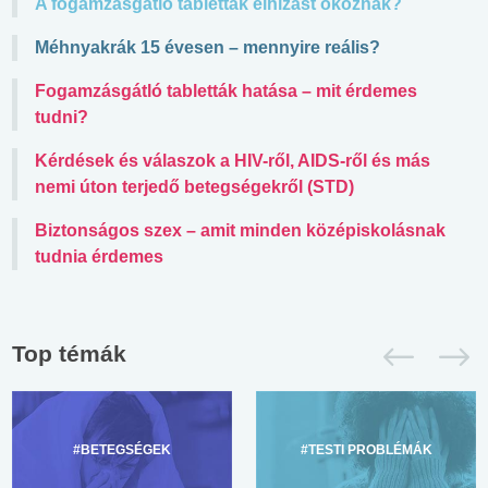
A fogamzásgátló tabletták elhízást okoznak?
Méhnyakrák 15 évesen – mennyire reális?
Fogamzásgátló tabletták hatása – mit érdemes
tudni?
Kérdések és válaszok a HIV-ről, AIDS-ről és más
nemi úton terjedő betegségekről (STD)
Biztonságos szex – amit minden középiskolásnak
tudnia érdemes
Top témák
#BETEGSÉGEK
#TESTI PROBLÉMÁK