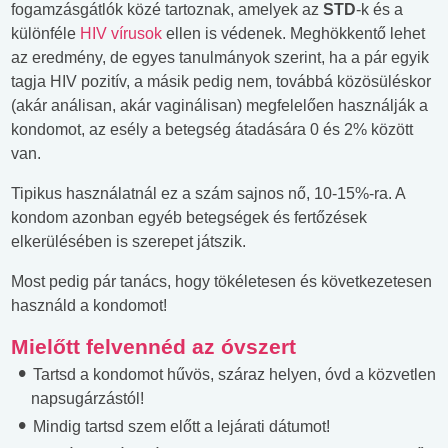
fogamzásgátlók közé tartoznak, amelyek az
STD
-k és a
különféle
HIV vírusok
ellen is védenek. Meghökkentő lehet
az eredmény, de egyes tanulmányok szerint, ha a pár egyik
tagja HIV pozitív, a másik pedig nem, továbbá közösüléskor
(akár análisan, akár vaginálisan) megfelelően használják a
kondomot, az esély a betegség átadására 0 és 2% között
van.
Tipikus használatnál ez a szám sajnos nő, 10-15%-ra. A
kondom azonban egyéb betegségek és fertőzések
elkerülésében is szerepet játszik.
Most pedig pár tanács, hogy tökéletesen és következetesen
használd a kondomot!
Mielőtt felvennéd az óvszert
Tartsd a kondomot hűvös, száraz helyen, óvd a közvetlen
napsugárzástól!
Mindig tartsd szem előtt a lejárati dátumot!