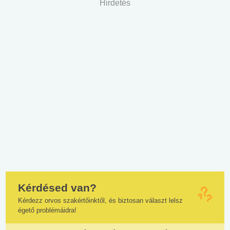
Hirdetés
Kérdésed van?
Kérdezz orvos szakértőinktől, és biztosan választ lelsz
égető problémáidra!