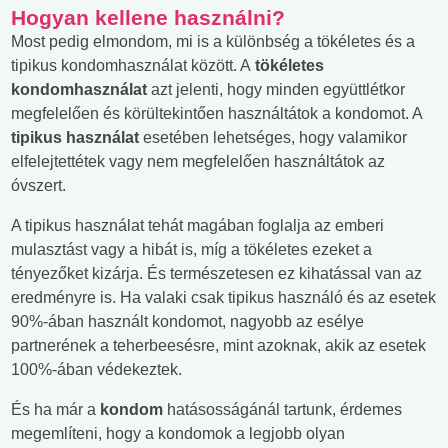
Hogyan kellene használni?
Most pedig elmondom, mi is a különbség a tökéletes és a
tipikus kondomhasználat között. A
tökéletes
kondomhasználat
azt jelenti, hogy minden együttlétkor
megfelelően és körültekintően használtátok a kondomot. A
tipikus használat
esetében lehetséges, hogy valamikor
elfelejtettétek vagy nem megfelelően használtátok az
óvszert.
A tipikus használat tehát magában foglalja az emberi
mulasztást vagy a hibát is, míg a tökéletes ezeket a
tényezőket kizárja. És természetesen ez kihatással van az
eredményre is. Ha valaki csak tipikus használó és az esetek
90%-ában használt kondomot, nagyobb az esélye
partnerének a teherbeesésre, mint azoknak, akik az esetek
100%-ában védekeztek.
És ha már a
kondom
hatásosságánál tartunk, érdemes
megemlíteni, hogy a kondomok a legjobb olyan