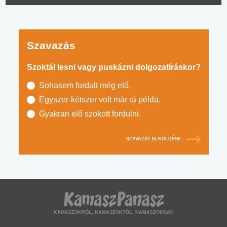
Szavazás
Szoktál lesni vagy puskázni dolgozatíráskor?
Sohasem fordult még elő.
Egyszer-kétszer volt már rá példa.
Gyakran elő szokott fordulni.
SZAVAZAT ELKÜLDÉSE
KAMASZOKRÓL, KAMASZOKTÓL, KAMASZOKNAK