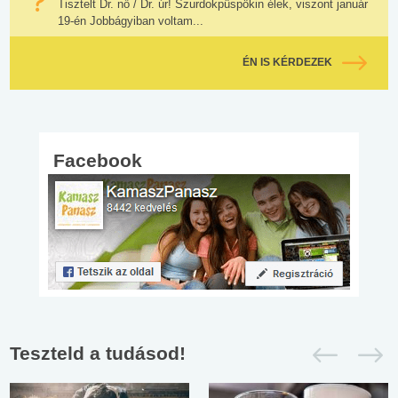
Tisztelt Dr. nő / Dr. úr! Szurdokpüspökin élek, viszont január
19-én Jobbágyiban voltam...
ÉN IS KÉRDEZEK
Facebook
Teszteld a tudásod!