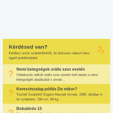
Kérdésed van?
Kérdezz orvos szakértőinktől, és biztosan választ lelsz
égető problémáidra!
Nemi betegségek orális szex esetén
Védekezés nélküli orális szex esetén kell tartani a nemi
betegségek átadásától s annak...
Keresztszalag-pótlás De mikor?
Tisztelt Szakértő! Engem Alexnek hívnak, 1999. október 4-
én születtem, 194 cm, 99 kg...
Bokatörés 15