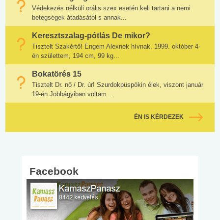
Védekezés nélküli orális szex esetén kell tartani a nemi
betegségek átadásától s annak...
Keresztszalag-pótlás De mikor?
Tisztelt Szakértő! Engem Alexnek hívnak, 1999. október 4-
én születtem, 194 cm, 99 kg...
Bokatörés 15
Tisztelt Dr. nő / Dr. úr! Szurdokpüspökin élek, viszont január
19-én Jobbágyiban voltam...
ÉN IS KÉRDEZEK
Facebook