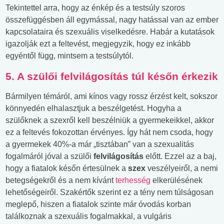
Tekintettel arra, hogy az énkép és a testsúly szoros
összefüggésben áll egymással, nagy hatással van az ember
kapcsolataira és szexuális viselkedésre. Habár a kutatások
igazolják ezt a feltevést, megjegyzik, hogy ez inkább
egyéntől függ, mintsem a testsúlytól.
5. A szülői felvilágosítás túl későn érkezik
Bármilyen témáról, ami kínos vagy rossz érzést kelt, sokszor
könnyedén elhalasztjuk a beszélgetést. Hogyha a
szülőknek a szexről kell beszélniük a gyermekeikkel, akkor
ez a feltevés fokozottan érvényes. Így hát nem csoda, hogy
a gyermekek 40%-a már „tisztában” van a szexualitás
fogalmáról jóval a szülői
felvilágosítás
előtt. Ezzel az a baj,
hogy a fiatalok későn értesülnek a
szex
veszélyeiről, a nemi
betegségekről és a nem kívánt
terhesség
elkerülésének
lehetőségeiről. Szakértők szerint ez a tény nem túlságosan
meglepő, hiszen a fiatalok szinte már óvodás korban
találkoznak a szexuális fogalmakkal, a vulgáris