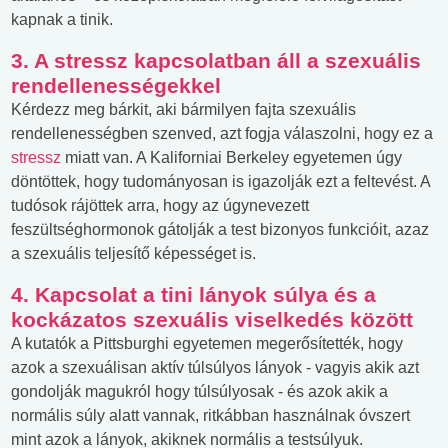
kapnak a tinik.
3. A stressz kapcsolatban áll a szexuális
rendellenességekkel
Kérdezz meg bárkit, aki bármilyen fajta szexuális
rendellenességben szenved, azt fogja válaszolni, hogy ez a
stressz
miatt van. A Kaliforniai Berkeley egyetemen úgy
döntöttek, hogy tudományosan is igazolják ezt a feltevést. A
tudósok rájöttek arra, hogy az úgynevezett
feszültséghormonok gátolják a test bizonyos funkcióit, azaz
a szexuális teljesítő képességet is.
4. Kapcsolat a tini lányok súlya és a
kockázatos szexuális viselkedés között
A kutatók a Pittsburghi egyetemen megerősítették, hogy
azok a szexuálisan aktív túlsúlyos lányok - vagyis akik azt
gondolják magukról hogy túlsúlyosak - és azok akik a
normális súly alatt vannak, ritkábban használnak óvszert
mint azok a lányok, akiknek normális a testsúlyuk.