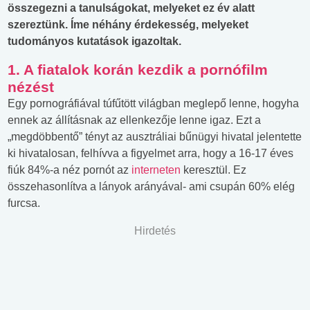
összegezni a tanulságokat, melyeket ez év alatt
szereztünk. Íme néhány érdekesség, melyeket
tudományos kutatások igazoltak.
1. A fiatalok korán kezdik a pornófilm
nézést
Egy pornográfiával túfűtött világban meglepő lenne, hogyha
ennek az állításnak az ellenkezője lenne igaz. Ezt a
„megdöbbentő” tényt az ausztráliai bűnügyi hivatal jelentette
ki hivatalosan, felhívva a figyelmet arra, hogy a 16-17 éves
fiúk 84%-a néz pornót az
interneten
keresztül. Ez
összehasonlítva a lányok arányával- ami csupán 60% elég
furcsa.
Hirdetés