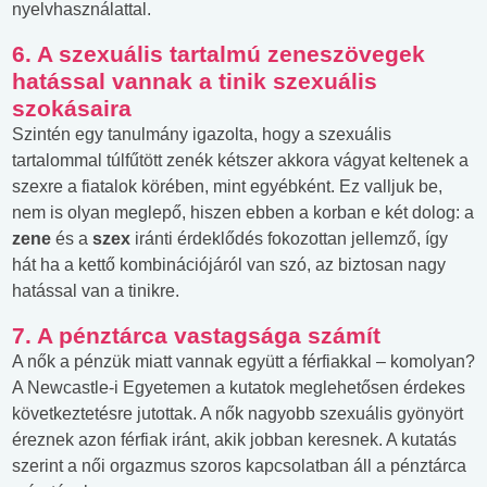
nyelvhasználattal.
6. A szexuális tartalmú zeneszövegek
hatással vannak a tinik szexuális
szokásaira
Szintén egy tanulmány igazolta, hogy a szexuális
tartalommal túlfűtött zenék kétszer akkora vágyat keltenek a
szexre a fiatalok körében, mint egyébként. Ez valljuk be,
nem is olyan meglepő, hiszen ebben a korban e két dolog: a
zene
és a
szex
iránti érdeklődés fokozottan jellemző, így
hát ha a kettő kombinációjáról van szó, az biztosan nagy
hatással van a tinikre.
7. A pénztárca vastagsága számít
A nők a pénzük miatt vannak együtt a férfiakkal – komolyan?
A Newcastle-i Egyetemen a kutatok meglehetősen érdekes
következtetésre jutottak. A nők nagyobb szexuális gyönyört
éreznek azon férfiak iránt, akik jobban keresnek. A kutatás
szerint a női orgazmus szoros kapcsolatban áll a pénztárca