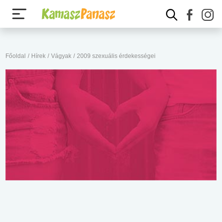
Főoldal
/
Hírek
/
Vágyak
/
2009 szexuális érdekességei