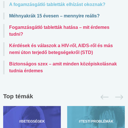
A fogamzásgátló tabletták elhízást okoznak?
Méhnyakrák 15 évesen – mennyire reális?
Fogamzásgátló tabletták hatása – mit érdemes
tudni?
Kérdések és válaszok a HIV-ről, AIDS-ről és más
nemi úton terjedő betegségekről (STD)
Biztonságos szex – amit minden középiskolásnak
tudnia érdemes
Top témák
#BETEGSÉGEK
#TESTI PROBLÉMÁK