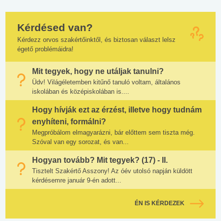
Kérdésed van?
Kérdezz orvos szakértőinktől, és biztosan választ lelsz
égető problémáidra!
Mit tegyek, hogy ne utáljak tanulni?
Üdv! Világéletemben kitűnő tanuló voltam, általános
iskolában és középiskolában is....
Hogy hívják ezt az érzést, illetve hogy tudnám
enyhíteni, formálni?
Megpróbálom elmagyarázni, bár előttem sem tiszta még.
Szóval van egy sorozat, és van...
Hogyan tovább? Mit tegyek? (17) - II.
Tisztelt Szakértő Asszony! Az óév utolsó napján küldött
kérdésemre január 9-én adott...
ÉN IS KÉRDEZEK