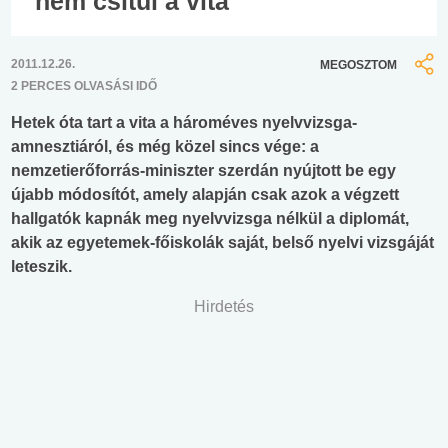
nem csitul a vita
2011.12.26.
MEGOSZTOM
2 PERCES OLVASÁSI IDŐ
Hetek óta tart a vita a hároméves nyelvvizsga-
amnesztiáról, és még közel sincs vége: a
nemzetierőforrás-miniszter szerdán nyújtott be egy
újabb módosítót, amely alapján csak azok a végzett
hallgatók kapnák meg nyelvvizsga nélkül a diplomát,
akik az egyetemek-főiskolák saját, belső nyelvi vizsgáját
leteszik.
Hirdetés