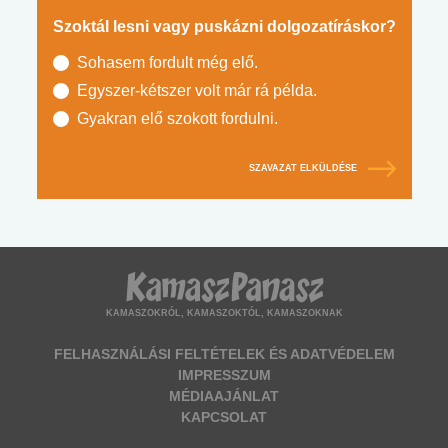
Szoktál lesni vagy puskázni dolgozatíráskor?
Sohasem fordult még elő.
Egyszer-kétszer volt már rá példa.
Gyakran elő szokott fordulni.
SZAVAZAT ELKÜLDÉSE
KAMASZOKRÓL, KAMASZOKTÓL, KAMASZOKNAK
FELHASZNÁLÁSI FELTÉTELEK ÉS ADATVÉDELEM
IMPRESSZUM
MÉDIAAJÁNLAT
KAPCSOLAT