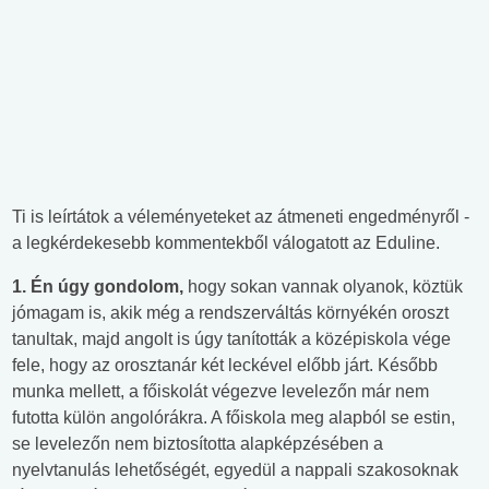
Ti is leírtátok a véleményeteket az átmeneti engedményről -
a legkérdekesebb kommentekből válogatott az Eduline.
1. Én úgy gondolom,
hogy sokan vannak olyanok, köztük
jómagam is, akik még a rendszerváltás környékén oroszt
tanultak, majd angolt is úgy tanították a középiskola vége
fele, hogy az orosztanár két leckével előbb járt. Később
munka mellett, a főiskolát végezve levelezőn már nem
futotta külön angolórákra. A főiskola meg alapból se estin,
se levelezőn nem biztosította alapképzésében a
nyelvtanulás lehetőségét, egyedül a nappali szakosoknak