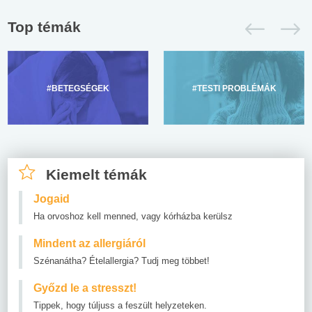
Top témák
#BETEGSÉGEK
#TESTI PROBLÉMÁK
Kiemelt témák
Jogaid
Ha orvoshoz kell menned, vagy kórházba kerülsz
Mindent az allergiáról
Szénanátha? Ételallergia? Tudj meg többet!
Győzd le a stresszt!
Tippek, hogy túljuss a feszült helyzeteken.