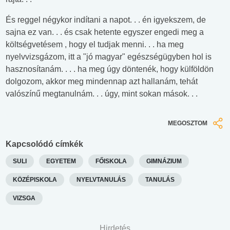
És reggel négykor indítani a napot. . . én igyekszem, de
sajna ez van. . . és csak hetente egyszer engedi meg a
költségvetésem , hogy el tudjak menni. . . ha meg
nyelvvizsgázom, itt a "jó magyar" egészségügyben hol is
hasznosítanám. . . . ha meg úgy döntenék, hogy külföldön
dolgozom, akkor meg mindennap azt hallanám, tehát
valószínű megtanulnám. . . úgy, mint sokan mások. . .
MEGOSZTOM
Kapcsolódó címkék
SULI
EGYETEM
FŐISKOLA
GIMNÁZIUM
KÖZÉPISKOLA
NYELVTANULÁS
TANULÁS
VIZSGA
Hirdetés