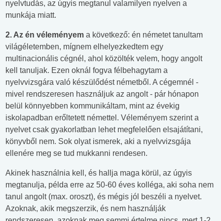
nyelvtudás, az úgyis megtanul valamilyen nyelven a
munkája miatt.
2. Az én véleményem
a következő: én németet tanultam
világéletemben, mígnem elhelyezkedtem egy
multinacionális cégnél, ahol közölték velem, hogy angolt
kell tanuljak. Ezen oknál fogva félbehagytam a
nyelvvizsgára való készülődést németből. A cégemnél -
mivel rendszeresen használjuk az angolt - pár hónapon
belül könnyebben kommunikáltam, mint az évekig
iskolapadban erőltetett némettel. Véleményem szerint a
nyelvet csak gyakorlatban lehet megfelelően elsajátítani,
könyvből nem. Sok olyat ismerek, aki a nyelvvizsgája
ellenére meg se tud mukkanni rendesen.
Akinek használnia kell, és hallja maga körül, az úgyis
megtanulja, példa erre az 50-60 éves kolléga, aki soha nem
tanul angolt (max. oroszt), és mégis jól beszéli a nyelvet.
Azoknak, akik megszerzik, és nem használják
rendszeresen, azoknak meg semmi értelme nincs, mert 1-2