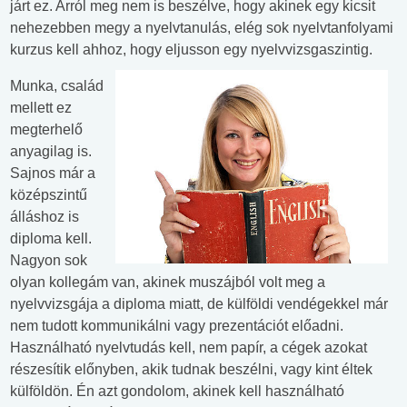
járt ez. Arról meg nem is beszélve, hogy akinek egy kicsit
nehezebben megy a nyelvtanulás, elég sok nyelvtanfolyami
kurzus kell ahhoz, hogy eljusson egy nyelvvizsgaszintig.
Munka, család
mellett ez
megterhelő
anyagilag is.
Sajnos már a
középszintű
álláshoz is
diploma kell.
Nagyon sok
olyan kollegám van, akinek muszájból volt meg a
nyelvvizsgája a diploma miatt, de külföldi vendégekkel már
nem tudott kommunikálni vagy prezentációt előadni.
Használható nyelvtudás kell, nem papír, a cégek azokat
részesítik előnyben, akik tudnak beszélni, vagy kint éltek
külföldön. Én azt gondolom, akinek kell használható