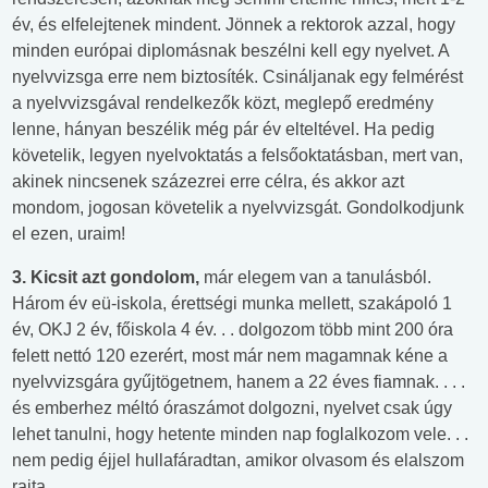
év, és elfelejtenek mindent. Jönnek a rektorok azzal, hogy
minden európai diplomásnak beszélni kell egy nyelvet. A
nyelvvizsga erre nem biztosíték. Csináljanak egy felmérést
a nyelvvizsgával rendelkezők közt, meglepő eredmény
lenne, hányan beszélik még pár év elteltével. Ha pedig
követelik, legyen nyelvoktatás a felsőoktatásban, mert van,
akinek nincsenek százezrei erre célra, és akkor azt
mondom, jogosan követelik a nyelvvizsgát. Gondolkodjunk
el ezen, uraim!
3. Kicsit azt gondolom,
már elegem van a tanulásból.
Három év eü-iskola, érettségi munka mellett, szakápoló 1
év, OKJ 2 év, főiskola 4 év. . . dolgozom több mint 200 óra
felett nettó 120 ezerért, most már nem magamnak kéne a
nyelvvizsgára gyűjtögetnem, hanem a 22 éves fiamnak. . . .
és emberhez méltó óraszámot dolgozni, nyelvet csak úgy
lehet tanulni, hogy hetente minden nap foglalkozom vele. . .
nem pedig éjjel hullafáradtan, amikor olvasom és elalszom
rajta. . .