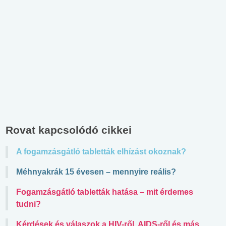
Rovat kapcsolódó cikkei
A fogamzásgátló tabletták elhízást okoznak?
Méhnyakrák 15 évesen – mennyire reális?
Fogamzásgátló tabletták hatása – mit érdemes
tudni?
Kérdések és válaszok a HIV-ről, AIDS-ről és más