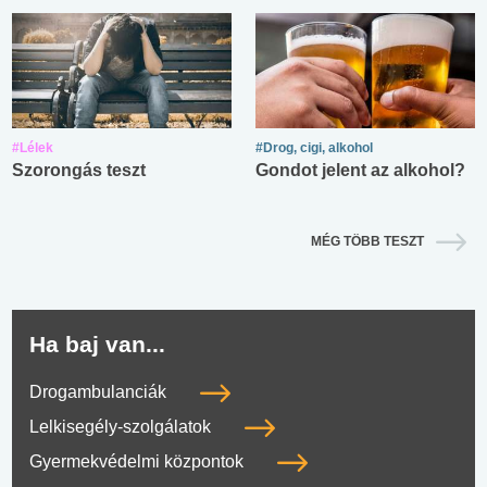
#Lélek
#Drog, cigi, alkohol
Szorongás teszt
Gondot jelent az alkohol?
MÉG TÖBB TESZT
Ha baj van...
Drogambulanciák
Lelkisegély-szolgálatok
Gyermekvédelmi központok