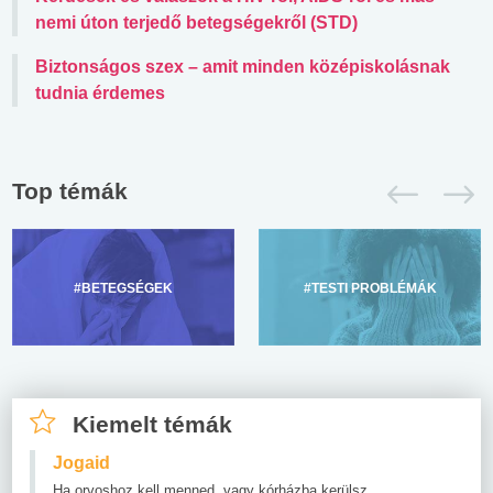
nemi úton terjedő betegségekről (STD)
Biztonságos szex – amit minden középiskolásnak
tudnia érdemes
Top témák
#BETEGSÉGEK
#TESTI PROBLÉMÁK
Kiemelt témák
Jogaid
Ha orvoshoz kell menned, vagy kórházba kerülsz