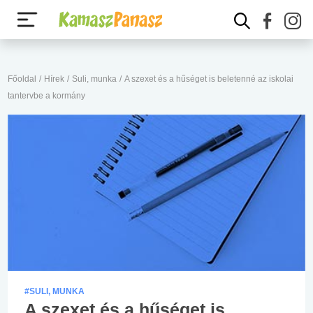
Főoldal
/
Hírek
/
Suli, munka
/
A szexet és a hűséget is beletenné az iskolai
tantervbe a kormány
#SULI, MUNKA
A szexet és a hűséget is