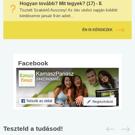
Hogyan tovább? Mit tegyek? (17) - II.
Tisztelt Szakértő Asszony! Az óév utolsó napján küldött
kérdésemre január 9-én adott...
ÉN IS KÉRDEZEK
Facebook
Teszteld a tudásod!