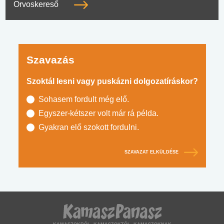
Orvoskereső
Szavazás
Szoktál lesni vagy puskázni dolgozatíráskor?
Sohasem fordult még elő.
Egyszer-kétszer volt már rá példa.
Gyakran elő szokott fordulni.
SZAVAZAT ELKÜLDÉSE