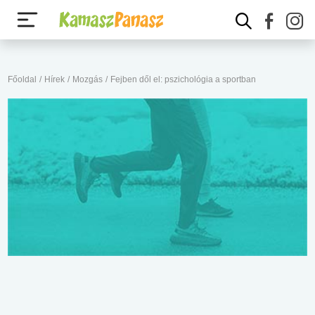
Főoldal
/
Hírek
/
Mozgás
/
Fejben dől el: pszichológia a sportban