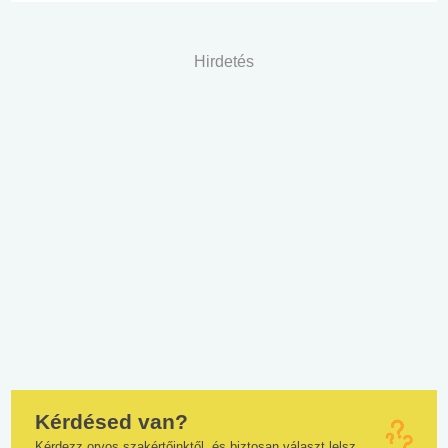
Hirdetés
Kérdésed van?
Kérdezz orvos szakértőinktől, és biztosan választ lelsz