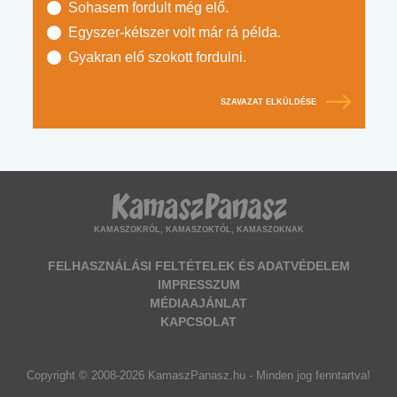
Sohasem fordult még elő.
Egyszer-kétszer volt már rá példa.
Gyakran elő szokott fordulni.
SZAVAZAT ELKÜLDÉSE
KAMASZOKRÓL, KAMASZOKTÓL, KAMASZOKNAK
FELHASZNÁLÁSI FELTÉTELEK ÉS ADATVÉDELEM
IMPRESSZUM
MÉDIAAJÁNLAT
KAPCSOLAT
Copyright © 2008-2026 KamaszPanasz.hu - Minden jog fenntartva!