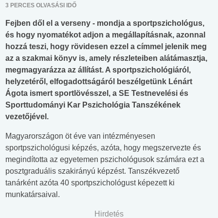
3 PERCES OLVASÁSI IDŐ
Fejben dől el a verseny - mondja a sportpszichológus,
és hogy nyomatékot adjon a megállapításnak, azonnal
hozzá teszi, hogy rövidesen ezzel a címmel jelenik meg
az a szakmai könyv is, amely részleteiben alátámasztja,
megmagyarázza az állítást. A sportpszichológiáról,
helyzetéről, elfogadottságáról beszélgetünk Lénárt
Ágota ismert sportlövésszel, a SE Testnevelési és
Sporttudományi Kar Pszichológia Tanszékének
vezetőjével.
Magyarországon öt éve van intézményesen
sportpszichológusi képzés, azóta, hogy megszervezte és
megindította az egyetemen pszichológusok számára ezt a
posztgraduális szakirányú képzést. Tanszékvezető
tanárként azóta 40 sportpszichológust képezett ki
munkatársaival.
Hirdetés