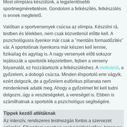
Most olimpiára készülünk, a legjelentősebb
sportmegmérettetésre. Gondolom a felkészítés, felkészülés
is ennek megfelelő.
Valóban a sportversenyek csúcsa az olimpia. Készülni rá,
testben és lélekben, nem csak közvetlenül előtte kell. A
pszichológusra ilyenkor már csak a "mentális formaidőzítés"
vár. A sportolónak ilyenkorra már készen kell lennie,
fizikailag és agyilag is. A nagy versenyek előtt sokszor
lejátsszák a sportolók képzeletben, fejben a verseny
folyamatát, ez hozzátartozik a felkészüléshez. A
motiváció
, a
győzelem, a dobogó csúcsa. Minden élsportoló erre vágyik,
ezért dolgozik, de a győzelem eufórikus pillanata nem
mindenkinek adatik meg. Ahogy a győzelmet fel kell tudni
dolgozni, úgy a veszteségeket, a vereséget is. Ebben is
számíthatnak a sportolók a pszichológus segítségére.
Tippek kezdő atlétáknak
Az intenzív, rendszeres testmozgás fontos a szervezet