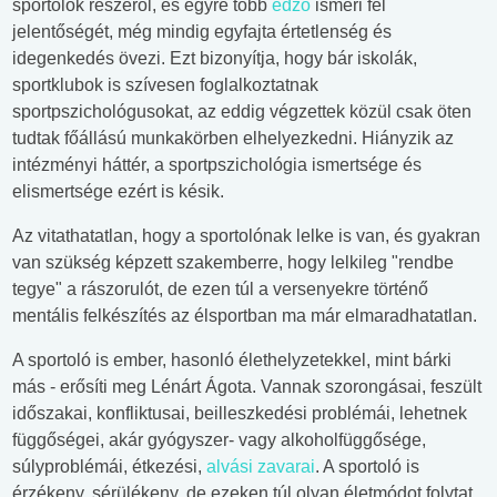
sportolók részéről, és egyre több
edző
ismeri fel
jelentőségét, még mindig egyfajta értetlenség és
idegenkedés övezi. Ezt bizonyítja, hogy bár iskolák,
sportklubok is szívesen foglalkoztatnak
sportpszichológusokat, az eddig végzettek közül csak öten
tudtak főállású munkakörben elhelyezkedni. Hiányzik az
intézményi háttér, a sportpszichológia ismertsége és
elismertsége ezért is késik.
Az vitathatatlan, hogy a sportolónak lelke is van, és gyakran
van szükség képzett szakemberre, hogy lelkileg "rendbe
tegye" a rászorulót, de ezen túl a versenyekre történő
mentális felkészítés az élsportban ma már elmaradhatatlan.
A sportoló is ember, hasonló élethelyzetekkel, mint bárki
más - erősíti meg Lénárt Ágota. Vannak szorongásai, feszült
időszakai, konfliktusai, beilleszkedési problémái, lehetnek
függőségei, akár gyógyszer- vagy alkoholfüggősége,
súlyproblémái, étkezési,
alvási zavarai
. A sportoló is
érzékeny, sérülékeny, de ezeken túl olyan életmódot folytat,