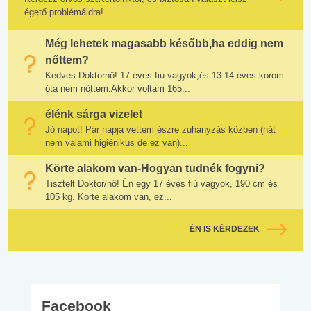
égető problémáidra!
Még lehetek magasabb később,ha eddig nem
nőttem?
Kedves Doktornő! 17 éves fiú vagyok,és 13-14 éves korom
óta nem nőttem.Akkor voltam 165...
élénk sárga vizelet
Jó napot! Pár napja vettem észre zuhanyzás közben (hát
nem valami higiénikus de ez van)...
Körte alakom van-Hogyan tudnék fogyni?
Tisztelt Doktor/nő! Én egy 17 éves fiú vagyok, 190 cm és
105 kg. Körte alakom van, ez...
ÉN IS KÉRDEZEK
Facebook