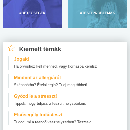
#BETEGSÉGEK
#TESTI PROBLÉMÁK
Kiemelt témák
Jogaid
Ha orvoshoz kell menned, vagy kórházba kerülsz
Mindent az allergiáról
Szénanátha? Ételallergia? Tudj meg többet!
Győzd le a stresszt!
Tippek, hogy túljuss a feszült helyzeteken.
Elsősegély tudásteszt
Tudod, mi a teendő vészhelyzetben? Teszteld!