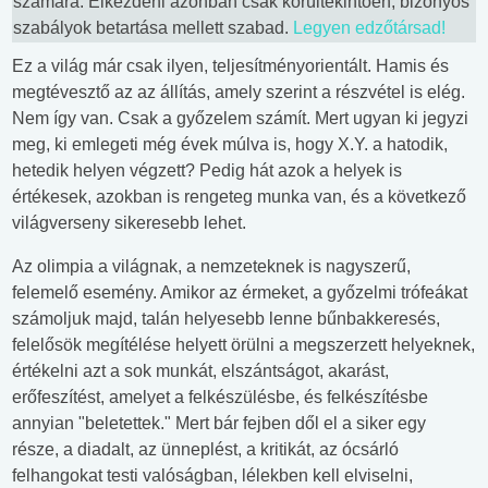
számára. Elkezdeni azonban csak körültekintően, bizonyos
szabályok betartása mellett szabad.
Legyen edzőtársad!
Ez a világ már csak ilyen, teljesítményorientált. Hamis és
megtévesztő az az állítás, amely szerint a részvétel is elég.
Nem így van. Csak a győzelem számít. Mert ugyan ki jegyzi
meg, ki emlegeti még évek múlva is, hogy X.Y. a hatodik,
hetedik helyen végzett? Pedig hát azok a helyek is
értékesek, azokban is rengeteg munka van, és a következő
világverseny sikeresebb lehet.
Az olimpia a világnak, a nemzeteknek is nagyszerű,
felemelő esemény. Amikor az érmeket, a győzelmi trófeákat
számoljuk majd, talán helyesebb lenne bűnbakkeresés,
felelősök megítélése helyett örülni a megszerzett helyeknek,
értékelni azt a sok munkát, elszántságot, akarást,
erőfeszítést, amelyet a felkészülésbe, és felkészítésbe
annyian "beletettek." Mert bár fejben dől el a siker egy
része, a diadalt, az ünneplést, a kritikát, az ócsárló
felhangokat testi valóságban, lélekben kell elviselni,