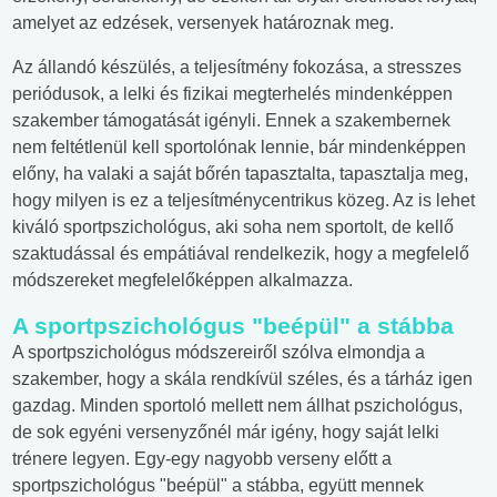
amelyet az edzések, versenyek határoznak meg.
Az állandó készülés, a teljesítmény fokozása, a stresszes
periódusok, a lelki és fizikai megterhelés mindenképpen
szakember támogatását igényli. Ennek a szakembernek
nem feltétlenül kell sportolónak lennie, bár mindenképpen
előny, ha valaki a saját bőrén tapasztalta, tapasztalja meg,
hogy milyen is ez a teljesítménycentrikus közeg. Az is lehet
kiváló sportpszichológus, aki soha nem sportolt, de kellő
szaktudással és empátiával rendelkezik, hogy a megfelelő
módszereket megfelelőképpen alkalmazza.
A sportpszichológus "beépül" a stábba
A sportpszichológus módszereiről szólva elmondja a
szakember, hogy a skála rendkívül széles, és a tárház igen
gazdag. Minden sportoló mellett nem állhat pszichológus,
de sok egyéni versenyzőnél már igény, hogy saját lelki
trénere legyen. Egy-egy nagyobb verseny előtt a
sportpszichológus "beépül" a stábba, együtt mennek