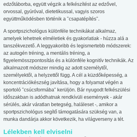
edzőtáborba, együtt végzik a felkészítést az edzővel,
orvossal, gyúróval, dietetikussal, vagyis szoros
együttműködésben történik a "csapatépítés".
A sportpszichológus különféle technikákat alkalmaz,
amelyek lehetnek elméletiek és gyakorlatiak - húzza alá a
tanszékvezető. A leggyakoribb és legismertebb módszerek:
az autogén tréning, a mentális tréning, a
figyelemösszpontosítás és a különféle kognitív technikák. Az
alkalmazott módszer mindig az adott személytől,
személyektől, a helyzettől függ. A cél a küzdőképesség, a
koncentrációkészség javítása, hogy a folyamat végén a
sportoló "csúcsformába" kerüljön. Bár nyugodt felkészülési
időszakban is adódhatnak rendkívüli események - akár
sérülés, akár váratlan betegség, haláleset -, amikor a
sportpszichológus segítő támogatására szükség van, a
munka dandárja akkor következik, ha világverseny a tét.
Lélekben kell elviselni