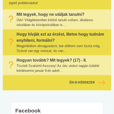
égető problémáidra!
Mit tegyek, hogy ne utáljak tanulni?
Üdv! Világéletemben kitűnő tanuló voltam, általános
iskolában és középiskolában is....
Hogy hívják ezt az érzést, illetve hogy tudnám
enyhíteni, formálni?
Megpróbálom elmagyarázni, bár előttem sem tiszta még.
Szóval van egy sorozat, és van...
Hogyan tovább? Mit tegyek? (17) - II.
Tisztelt Szakértő Asszony! Az óév utolsó napján küldött
kérdésemre január 9-én adott...
ÉN IS KÉRDEZEK
Facebook