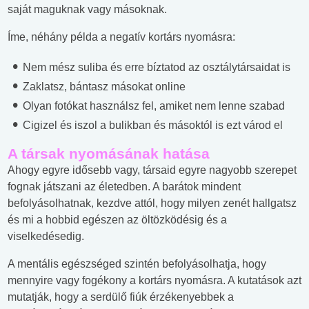
saját maguknak vagy másoknak.
Íme, néhány példa a negatív kortárs nyomásra:
Nem mész suliba és erre bíztatod az osztálytársaidat is
Zaklatsz, bántasz másokat online
Olyan fotókat használsz fel, amiket nem lenne szabad
Cigizel és iszol a bulikban és másoktól is ezt várod el
A társak nyomásának hatása
Ahogy egyre idősebb vagy, társaid egyre nagyobb szerepet
fognak játszani az életedben. A barátok mindent
befolyásolhatnak, kezdve attól, hogy milyen zenét hallgatsz
és mi a hobbid egészen az öltözködésig és a
viselkedésedig.
A mentális egészséged szintén befolyásolhatja, hogy
mennyire vagy fogékony a kortárs nyomásra. A kutatások azt
mutatják, hogy a serdülő fiúk érzékenyebbek a