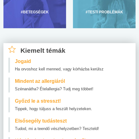
#BETEGSÉGEK
#TESTI PROBLÉMÁK
Kiemelt témák
Jogaid
Ha orvoshoz kell menned, vagy kórházba kerülsz
Mindent az allergiáról
Szénanátha? Ételallergia? Tudj meg többet!
Győzd le a stresszt!
Tippek, hogy túljuss a feszült helyzeteken.
Elsősegély tudásteszt
Tudod, mi a teendő vészhelyzetben? Teszteld!