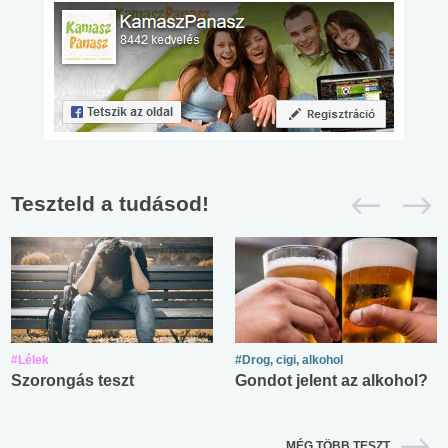
Teszteld a tudásod!
#Lélek
#Drog, cigi, alkohol
Szorongás teszt
Gondot jelent az alkohol?
MÉG TÖBB TESZT