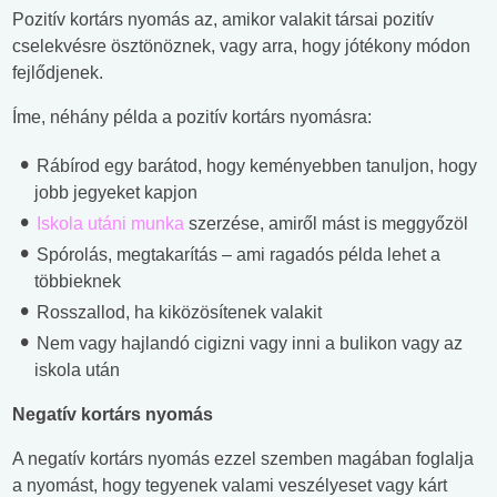
Pozitív kortárs nyomás az, amikor valakit társai pozitív
cselekvésre ösztönöznek, vagy arra, hogy jótékony módon
fejlődjenek.
Íme, néhány példa a pozitív kortárs nyomásra:
Rábírod egy barátod, hogy keményebben tanuljon, hogy
jobb jegyeket kapjon
Iskola utáni munka
szerzése, amiről mást is meggyőzöl
Spórolás, megtakarítás – ami ragadós példa lehet a
többieknek
Rosszallod, ha kiközösítenek valakit
Nem vagy hajlandó cigizni vagy inni a bulikon vagy az
iskola után
Negatív kortárs nyomás
A negatív kortárs nyomás ezzel szemben magában foglalja
a nyomást, hogy tegyenek valami veszélyeset vagy kárt