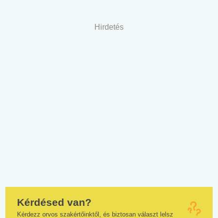
Hirdetés
Kérdésed van?
Kérdezz orvos szakértőinktől, és biztosan választ lelsz