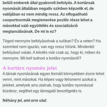
belüli emberek által gyakorolt befolyás. A kortársak
nyomását általában negatív színben képzelik el, de
valójában ez nem mindig rossz. Az elfogadható
csoportnormák megismerése pozitív része lehet a
másokkal való együttélés és szocializáció
megtanulásának. De mi is ez?
Téged mennyire befolyásolnak a suliban? És a neten? Ha
szerinted nem igazán, van egy rossz hírünk. Mindenkit
befolyásol valaki. A kérdés már csak az, hogy ki, miben és
mennyire. Mit kell tudnod a kortárs nyomásról?
A kortárs nyomás jelei
A társak nyomásának egyes formáit könnyebben észre lehet
venni, mint másokat. Ha képes vagy felismerni azokat a
jeleket, amelyek arra utalnak, hogy kortárs nyomással
küzdesz, segíthet egy támogató beszélgetés is.
Néhány jel, ami erre utal: