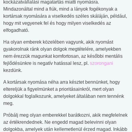
kockázatvállalási magatartás miatti nyomásra.
Mindazonáltal mind a fiúk, mind a lányok fogékonyak a
kortársak nyomására a viselkedés széles skáláján, például,
hogy mit vegyenek fel és hogy milyen viselkedés az
elfogadható.
Ha olyan emberek közelében vagyunk, akik nyomást
gyakorolnak ránk olyan dolgok megtételére, amelyekben
nem érezzük magunkat komfortosan, az későbbi mentális
fejlődésünkre is negatív hatással lesz, pl.
szorongani
kezdünk.
A kortársak nyomása néha arra késztet bennünket, hogy
eltereljük a figyelmünket a prioritásainkról, mert olyan
dolgokkal foglalkozunk, amelyeket általában nem tennénk
meg.
Próbálj meg olyan emberekkel barátkozni, akik megfelelnek
az értékrendednek. Ne engedd magad belevinni olyan
dolgokba, amelyek után kellemetlenül érzed magad. Inkább