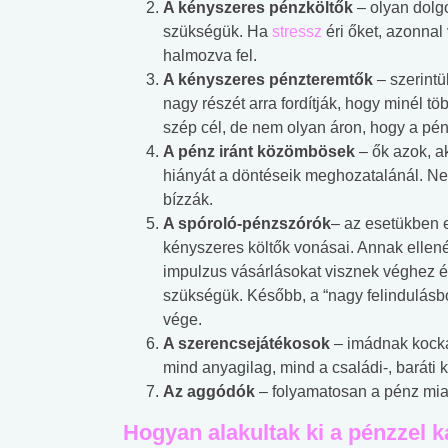
A kényszeres pénzköltők
– olyan dolg
szükségük. Ha
stressz
éri őket, azonnal
halmozva fel.
A kényszeres pénzteremtők
– szerintü
nagy részét arra fordítják, hogy minél 
szép cél, de nem olyan áron, hogy a pénz
A pénz iránt közömbösek
– ők azok, a
hiányát a döntéseik meghozatalánál. Ne
bízzák.
A spóroló-pénzszórók
– az esetükben 
kényszeres költők vonásai. Annak elle
impulzus vásárlásokat visznek véghez és
szükségük. Később, a “nagy felindulásból
vége.
A szerencsejátékosok
– imádnak kocká
mind anyagilag, mind a családi-, baráti 
Az aggódók
– folyamatosan a pénz miat
Hogyan alakultak ki a pénzzel