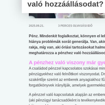
való hozzáállásodat?
2025.09.21.
3 PERCES OLVASÁSI IDŐ
Pénz. Mindenkit foglalkoztat, könnyen el l
hiánya problémák sorát generálja. Van, akine
rakja, míg van, aki óriási tartozásokat halm
meghatározza a pénzhez való hozzáállásod
A pénzhez való viszony már gy
A családod pénzzel kapcsolatos szokásai min
pénzügyekhez való felnőttkori viszonyodat. Dr
szakértője szerint az emberek anyagiakhoz fű
forgatókönyvek irányítják, amelyek gyermekko
A pénzzel való kapcsolatuk alapján az ember
(aki pénzügyi tanácsadóként is tevékenykedik