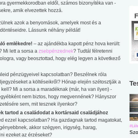
ra gyermekkorodban eldől, számos bizonyítéka van -
sekre, amik elvezettek hozzá.
zülnek azok a benyomások, amelyek most és a
 döntéseidre. Lássunk néhány példát!
aló emlékedre!
– az ajándékba kapott pénz hova került:
 Mi lett a sorsa a
zsebpénzednek
? Tudtál félretenni
ologra, vagy beosztottad, hogy elég legyen a következő
 szüleid pénzügyeivel kapcsolatban? Beszélnek róla
jegyzéseket a költéseikről? Hónap elején szétosztják a
Te
 kell? Mi a sorsa a maradéknak (már, ha van ilyen) -
it egyébként nem biztos, hogy megvennének? Hányszor
izetésére sem, mit tesznek ilyenkor?
 tartod a családodat a kortársaid családjához
d ezzel kapcsolatban? Ha gazdagnak tartod magatokat,
#Suli, munka
#Suli, munka
#Lél
egényebbnek, akkor szégyen, irigység, harag,
Angol középfokú
Internet-függőség
Szo
ni ezeket az érzéseket?