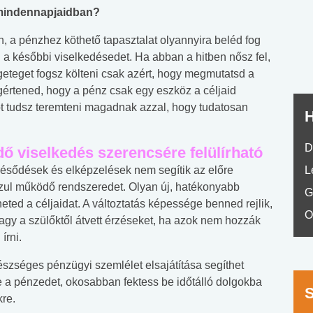
nyelvvizsga teszt -
teszt
 mindennapjaidban?
No.42
, a pénzhez köthető tapasztalat olyannyira beléd fog
a későbbi viselkedésedet. Ha abban a hitben nősz fel,
geteget fogsz költeni csak azért, hogy megmutatsd a
egértened, hogy a pénz csak egy eszköz a céljaid
t tudsz teremteni magadnak azzal, hogy tudatosan
H
D
ő viselkedés szerencsére felülírható
vésődések és elképzelések nem segítik az előre
L
sszul működő rendszeredet. Olyan új, hatékonyabb
G
eted a céljaidat. A változtatás képessége benned rejlik,
O
agy a szülőktől átvett érzéseket, ha azok nem hozzák
írni.
észséges pénzügyi szemlélet elsajátítása segíthet
 a pénzedet, okosabban fektess be időtálló dolgokba
re.