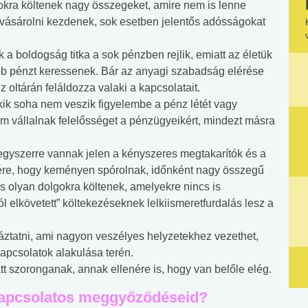
okra költenek nagy összegeket, amire nem is lenne
 vásárolni kezdenek, sok esetben jelentős adósságokat
k a boldogság titka a sok pénzben rejlik, emiatt az életük
több pénzt keressenek. Bár az anyagi szabadság elérése
 oltárán feláldozza valaki a kapcsolatait.
kik soha nem veszik figyelembe a pénz létét vagy
m vállalnak felelősséget a pénzügyeikért, mindezt másra
egyszerre vannak jelen a kényszeres megtakarítók és a
nére, hogy keményen spórolnak, időnként nagy összegű
 olyan dolgokra költenek, amelyekre nincs is
 elkövetett” költekezéseknek lelkiismeretfurdalás lesz a
ztatni, ami nagyon veszélyes helyzetekhez vezethet,
kapcsolatok alakulása terén.
t szoronganak, annak ellenére is, hogy van belőle elég.
 kapcsolatos meggyőződéseid?