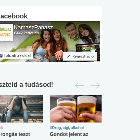
Facebook
szteld a tudásod!
ek
#Drog, cigi, alkohol
#Zöldövezet
rongás teszt
Gondot jelent az
Mekkora az ö