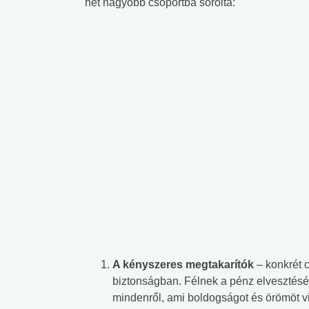
hét nagyobb csoportba sorolta:
A kényszeres megtakarítók
– konkrét 
biztonságban. Félnek a pénz elvesztésé
mindenről, ami boldogságot és örömöt v