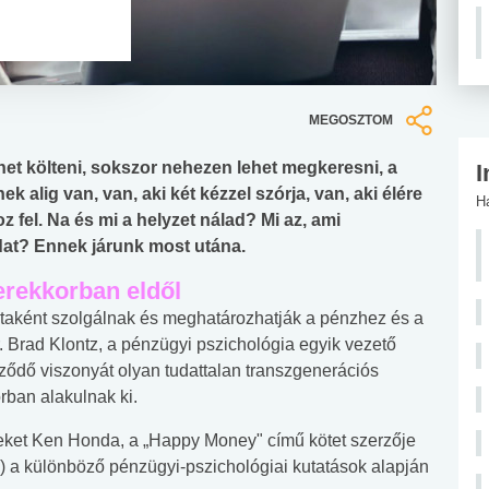
MEGOSZTOM
ehet költeni, sokszor nehezen lehet megkeresni, a
I
k alig van, van, aki két kézzel szórja, van, aki élére
H
oz fel. Na és mi a helyzet nálad? Mi az, ami
at? Ennek járunk most utána.
erekkorban eldől
taként szolgálnak és meghatározhatják a pénzhez és a
. Brad Klontz, a pénzügyi pszichológia egyik vezető
ződő viszonyát olyan tudattalan transzgenerációs
rban alakulnak ki.
eket Ken Honda, a „Happy Money" című kötet szerzője
) a különböző pénzügyi-pszichológiai kutatások alapján