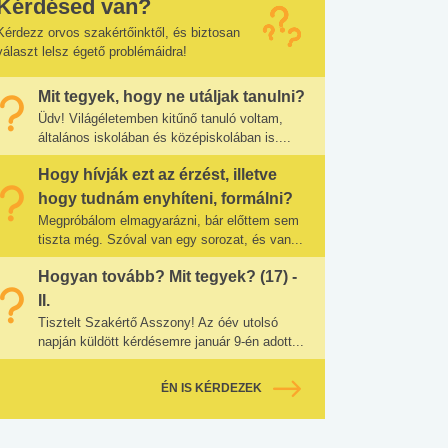
Kérdésed van?
Kérdezz orvos szakértőinktől, és biztosan
választ lelsz égető problémáidra!
Mit tegyek, hogy ne utáljak tanulni?
Üdv! Világéletemben kitűnő tanuló voltam,
általános iskolában és középiskolában is....
Hogy hívják ezt az érzést, illetve
hogy tudnám enyhíteni, formálni?
Megpróbálom elmagyarázni, bár előttem sem
tiszta még. Szóval van egy sorozat, és van...
Hogyan tovább? Mit tegyek? (17) -
II.
Tisztelt Szakértő Asszony! Az óév utolsó
napján küldött kérdésemre január 9-én adott...
ÉN IS KÉRDEZEK