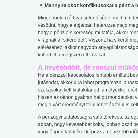
lábnyomod?
tudásteszt
Mennyire okoz konfliktusokat a pénz a
Mindennek azért van jelentősége, mert minden
vésődni, hogy alapjaiban határozza majd meg 
hogy a pénz a sikeresség mutatója, akkor ren
világnak a “sikereidet”. Viszont, ha sikerül m
eléréséhez, akkor nagyobb anyagi biztonságo
költöd el a megszerzett javakat.
A bevésődött, de rosszul működ
Ha a pénzzel kapcsolatos fentebb említett be
jutásodat, akkor újra lehet programozni a ro
szokásokat kell kialakítanod, amelyekkel elérh
hiszen az otthon gyakran hallott mondatokat v
meg a várt eredményt felül lehet és felül is kell 
A pénzügyi tudatosságra való törekvés, az eg
abban, hogy kevesebbet költs, jobban oszd be
vagy éppen tartalékot képezz a nehezebb idők