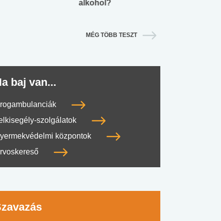
alkohol?
lábnyomod?
MÉG TÖBB TESZT
a baj van...
rogambulanciák
elkisegély-szolgálatok
yermekvédelmi központok
rvoskereső
Szavazás