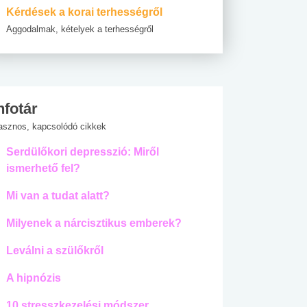
Kérdések a korai terhességről
Aggodalmak, kételyek a terhességről
nfotár
asznos, kapcsolódó cikkek
Serdülőkori depresszió: Miről
ismerhető fel?
Mi van a tudat alatt?
Milyenek a nárcisztikus emberek?
Leválni a szülőkről
A hipnózis
10 stresszkezelési módszer