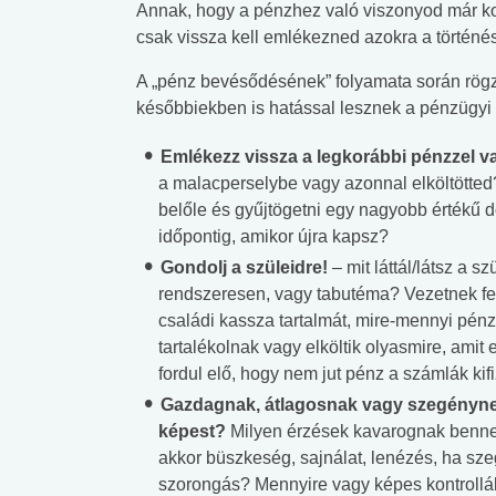
Annak, hogy a pénzhez való viszonyod már ko
csak vissza kell emlékezned azokra a történé
A „pénz bevésődésének” folyamata során rög
későbbiekben is hatással lesznek a pénzügyi
Emlékezz vissza a legkorábbi pénzzel v
a malacperselybe vagy azonnal elköltötted?
belőle és gyűjtögetni egy nagyobb értékű d
időpontig, amikor újra kapsz?
Gondolj a szüleidre!
– mit láttál/látsz a
rendszeresen, vagy tabutéma? Vezetnek fel
családi kassza tartalmát, mire-mennyi pénz
tartalékolnak vagy elköltik olyasmire, am
fordul elő, hogy nem jut pénz a számlák kif
Gazdagnak, átlagosnak vagy szegénynek
képest?
Milyen érzések kavarognak benne
 alkohol
#Zöldövezet
#Betegségek
akkor büszkeség, sajnálat, lenézés, ha sz
lent az
Mekkora az ökológiai
Elsősegély
szorongás? Mennyire vagy képes kontrollál