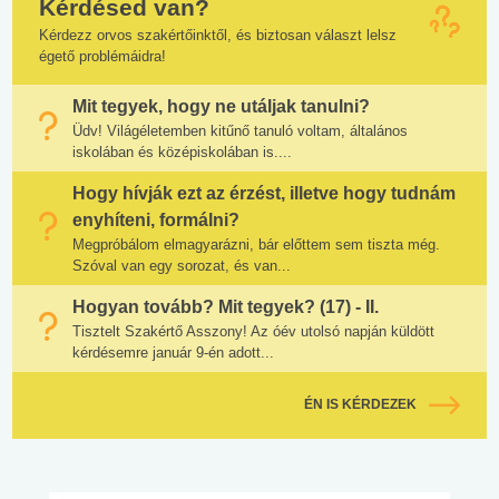
Kérdésed van?
Kérdezz orvos szakértőinktől, és biztosan választ lelsz
égető problémáidra!
Mit tegyek, hogy ne utáljak tanulni?
Üdv! Világéletemben kitűnő tanuló voltam, általános
iskolában és középiskolában is....
Hogy hívják ezt az érzést, illetve hogy tudnám
enyhíteni, formálni?
Megpróbálom elmagyarázni, bár előttem sem tiszta még.
Szóval van egy sorozat, és van...
Hogyan tovább? Mit tegyek? (17) - II.
Tisztelt Szakértő Asszony! Az óév utolsó napján küldött
kérdésemre január 9-én adott...
ÉN IS KÉRDEZEK