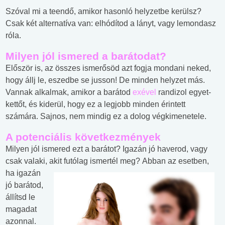
Szóval mi a teendő, amikor hasonló helyzetbe kerülsz?
Csak két alternatíva van: elhódítod a lányt, vagy lemondasz
róla.
Milyen jól ismered a barátodat?
Először is, az összes ismerősöd azt fogja mondani neked,
hogy állj le, eszedbe se jusson! De minden helyzet más.
Vannak alkalmak, amikor a barátod
exével
randizol egyet-
kettőt, és kiderül, hogy ez a legjobb minden érintett
számára. Sajnos, nem mindig ez a dolog végkimenetele.
A potenciális következmények
Milyen jól ismered ezt a barátot? Igazán jó haverod, vagy
csak valaki, akit futólag ismertél meg?
Abban az esetben,
ha igazán
jó barátod,
állítsd le
magadat
azonnal.