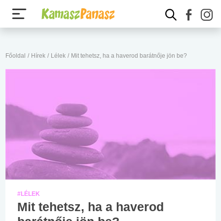
Főoldal
/
Hírek
/
Lélek
/
Mit tehetsz, ha a haverod barátnője jön be?
#LÉLEK
Mit tehetsz, ha a haverod