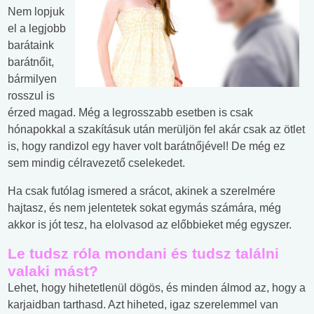
Nem lopjuk
el a legjobb
barátaink
barátnőit,
bármilyen
rosszul is
érzed magad. Még a legrosszabb esetben is csak
hónapokkal a szakításuk után merüljön fel akár csak az ötlet
is, hogy randizol egy haver volt barátnőjével! De még ez
sem mindig célravezető cselekedet.
Ha csak futólag ismered a srácot, akinek a szerelmére
hajtasz, és nem jelentetek sokat egymás számára, még
akkor is jót tesz, ha elolvasod az előbbieket még egyszer.
Le tudsz róla mondani és tudsz találni
valaki mást?
Lehet, hogy hihetetlenül dögös, és minden álmod az, hogy a
karjaidban tarthasd. Azt hiheted, igaz szerelemmel van