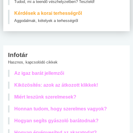
Tudod, mi a teendő vészhelyzetben? Teszteld!
Kérdések a korai terhességről
Aggodalmak, kételyek a terhességről
Infotár
Hasznos, kapcsolódó cikkek
Az igaz barát jellemzői
Kiközösítés: azok az átkozott klikkek!
Miért leszünk szerelmesek?
Honnan tudom, hogy szerelmes vagyok?
Hogyan segíts gyászoló barátodnak?
Hogyan érvényesítsd az akaratodat?