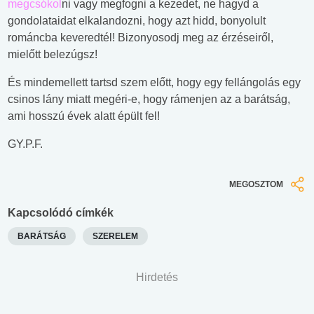
megcsókol
ni vagy megfogni a kezedet, ne hagyd a
gondolataidat elkalandozni, hogy azt hidd, bonyolult
románcba keveredtél! Bizonyosodj meg az érzéseiről,
mielőtt belezúgsz!
És mindemellett tartsd szem előtt, hogy egy fellángolás egy
csinos lány miatt megéri-e, hogy rámenjen az a barátság,
ami hosszú évek alatt épült fel!
GY.P.F.
MEGOSZTOM
Kapcsolódó címkék
BARÁTSÁG
SZERELEM
Hirdetés