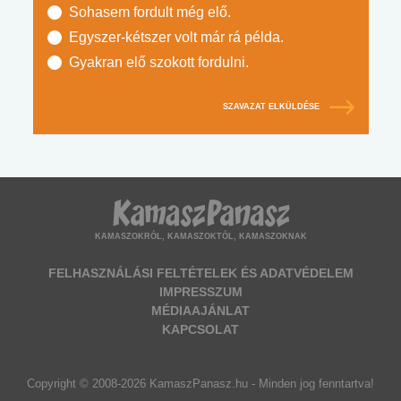
Sohasem fordult még elő.
Egyszer-kétszer volt már rá példa.
Gyakran elő szokott fordulni.
SZAVAZAT ELKÜLDÉSE
KAMASZOKRÓL, KAMASZOKTÓL, KAMASZOKNAK
FELHASZNÁLÁSI FELTÉTELEK ÉS ADATVÉDELEM
IMPRESSZUM
MÉDIAAJÁNLAT
KAPCSOLAT
Copyright © 2008-2026 KamaszPanasz.hu - Minden jog fenntartva!