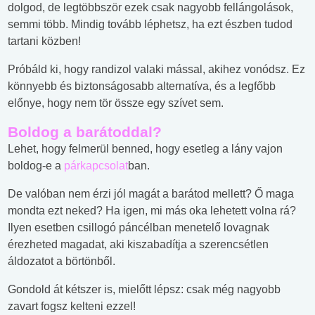
dolgod, de legtöbbször ezek csak nagyobb fellángolások,
semmi több. Mindig tovább léphetsz, ha ezt észben tudod
tartani közben!
Próbáld ki, hogy randizol valaki mással, akihez vonódsz. Ez
könnyebb és biztonságosabb alternatíva, és a legfőbb
előnye, hogy nem tör össze egy szívet sem.
Boldog a barátoddal?
Lehet, hogy felmerül benned, hogy esetleg a lány vajon
boldog-e a
párkapcsolat
ban.
De valóban nem érzi jól magát a barátod mellett? Ő maga
mondta ezt neked? Ha igen, mi más oka lehetett volna rá?
Ilyen esetben csillogó páncélban menetelő lovagnak
érezheted magadat, aki kiszabadítja a szerencsétlen
áldozatot a börtönből.
Gondold át kétszer is, mielőtt lépsz: csak még nagyobb
zavart fogsz kelteni ezzel!