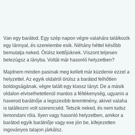
Van egy barátod. Egy szép napon végre valahára találkozik
egy lánnyal, és szerelembe esik. Néhány héttel később
bemutatja neked. Örülsz kettőjüknek. Viszont teljesen
belezúgsz a lányba. Voltál már hasonló helyzetben?
Majdnem minden pasinak meg kellett már küzdenie ezzel a
helyzettel. Az egyik oldalról örülsz a barátod felhőtlen
boldogságának, végre talált egy klassz lányt. De a másik
oldalon elviselhetetlenül mardos a féltékenység, ugyanis a
haverod barátnője a legszexibb teremtmény, akivel valaha
is találkozni volt szerencséd. Tetszik neked, és nem tudsz
lemondani róla. Ilyen vagy hasonló helyzetben, amikor a
barátod egyik barátnője vagy exe jön be, kifejezetten
ingoványos talajon járkálsz.