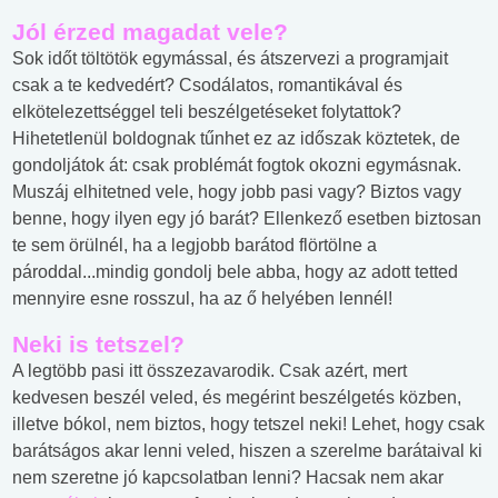
Jól érzed magadat vele?
Sok időt töltötök egymással, és átszervezi a programjait
csak a te kedvedért? Csodálatos, romantikával és
elkötelezettséggel teli beszélgetéseket folytattok?
Hihetetlenül boldognak tűnhet ez az időszak köztetek, de
gondoljátok át: csak problémát fogtok okozni egymásnak.
Muszáj elhitetned vele, hogy jobb pasi vagy? Biztos vagy
benne, hogy ilyen egy jó barát? Ellenkező esetben biztosan
te sem örülnél, ha a legjobb barátod flörtölne a
pároddal...mindig gondolj bele abba, hogy az adott tetted
mennyire esne rosszul, ha az ő helyében lennél!
Neki is tetszel?
A legtöbb pasi itt összezavarodik. Csak azért, mert
kedvesen beszél veled, és megérint beszélgetés közben,
illetve bókol, nem biztos, hogy tetszel neki! Lehet, hogy csak
barátságos akar lenni veled, hiszen a szerelme barátaival ki
nem szeretne jó kapcsolatban lenni? Hacsak nem akar