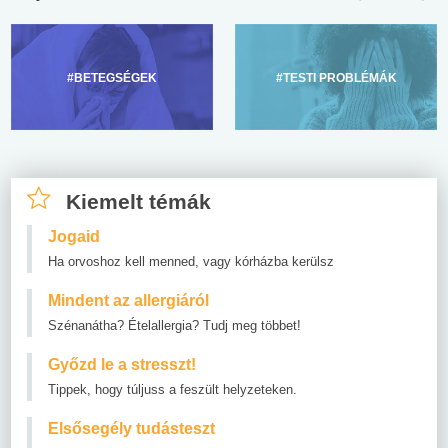
#BETEGSÉGEK
#TESTI PROBLÉMÁK
Kiemelt témák
Jogaid
Ha orvoshoz kell menned, vagy kórházba kerülsz
Mindent az allergiáról
Szénanátha? Ételallergia? Tudj meg többet!
Győzd le a stresszt!
Tippek, hogy túljuss a feszült helyzeteken.
Elsősegély tudásteszt