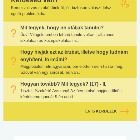
Kérdezz orvos szakértőinktől, és biztosan választ lelsz
égető problémáidra!
Mit tegyek, hogy ne utáljak tanulni?
Üdv! Világéletemben kitűnő tanuló voltam, általános
iskolában és középiskolában is....
Hogy hívják ezt az érzést, illetve hogy tudnám
enyhíteni, formálni?
Megpróbálom elmagyarázni, bár előttem sem tiszta még.
Szóval van egy sorozat, és van...
Hogyan tovább? Mit tegyek? (17) - II.
Tisztelt Szakértő Asszony! Az óév utolsó napján küldött
kérdésemre január 9-én adott...
ÉN IS KÉRDEZEK