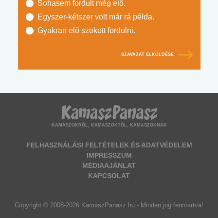
Sohasem fordult még elő.
Egyszer-kétszer volt már rá példa.
Gyakran elő szokott fordulni.
SZAVAZAT ELKÜLDÉSE
KAMASZOKRÓL, KAMASZOKTÓL, KAMASZOKNAK
FELHASZNÁLÁSI FELTÉTELEK ÉS ADATVÉDELEM
IMPRESSZUM
MÉDIAAJÁNLAT
KAPCSOLAT
Copyright © 2008-2026 KamaszPanasz.hu - Minden jog fenntartva!