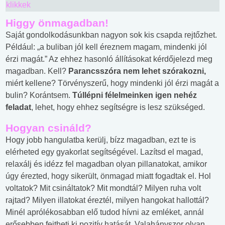
klikkek
Higgy önmagadban!
Saját gondolkodásunkban nagyon sok kis csapda rejtőzhet.
Például: „a buliban jól kell éreznem magam, mindenki jól
érzi magát.” Az ehhez hasonló állításokat kérdőjelezd meg
magadban. Kell?
Parancsszóra nem lehet szórakozni,
miért kellene? Törvényszerű, hogy mindenki jól érzi magát a
bulin? Korántsem.
Túllépni félelmeinken igen nehéz
feladat
, lehet, hogy ehhez segítségre is lesz szükséged.
Hogyan csináld?
Hogy jobb hangulatba kerülj, bízz magadban, ezt te is
elérheted egy gyakorlat segítségével. Lazítsd el magad,
relaxálj és idézz fel magadban olyan pillanatokat, amikor
úgy érezted, hogy sikerült, önmagad miatt fogadtak el. Hol
voltatok? Mit csináltatok? Mit mondtál? Milyen ruha volt
rajtad? Milyen illatokat éreztél, milyen hangokat hallottál?
Minél aprólékosabban elő tudod hívni az emléket, annál
erősebben fejtheti ki pozitív hatását. Valahányszor olyan