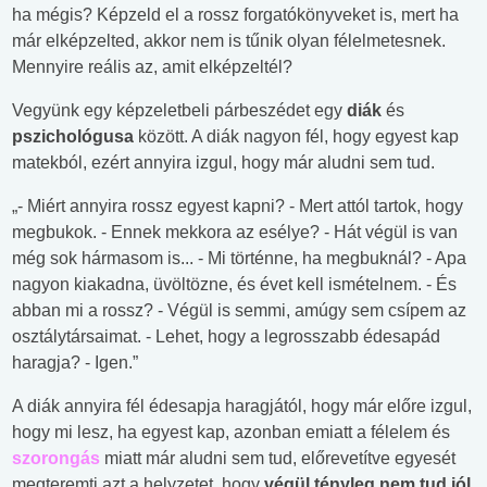
ha mégis? Képzeld el a rossz forgatókönyveket is, mert ha
már elképzelted, akkor nem is tűnik olyan félelmetesnek.
Mennyire reális az, amit elképzeltél?
Vegyünk egy képzeletbeli párbeszédet egy
diák
és
pszichológusa
között. A diák nagyon fél, hogy egyest kap
matekból, ezért annyira izgul, hogy már aludni sem tud.
„- Miért annyira rossz egyest kapni? - Mert attól tartok, hogy
megbukok. - Ennek mekkora az esélye? - Hát végül is van
még sok hármasom is... - Mi történne, ha megbuknál? - Apa
nagyon kiakadna, üvöltözne, és évet kell ismételnem. - És
abban mi a rossz? - Végül is semmi, amúgy sem csípem az
osztálytársaimat. - Lehet, hogy a legrosszabb édesapád
haragja? - Igen.”
A diák annyira fél édesapja haragjától, hogy már előre izgul,
hogy mi lesz, ha egyest kap, azonban emiatt a félelem és
szorongás
miatt már aludni sem tud, előrevetítve egyesét
megteremti azt a helyzetet, hogy
végül tényleg nem tud jól