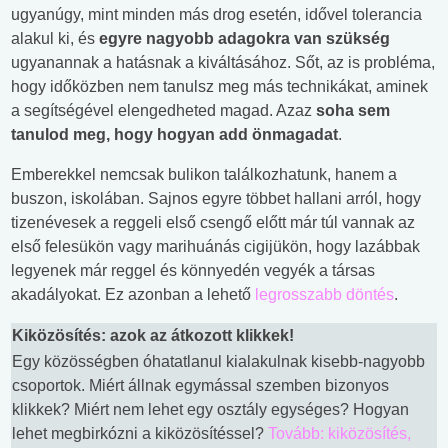
ugyanúgy, mint minden más drog esetén, idővel tolerancia
alakul ki, és
egyre nagyobb adagokra van szükség
ugyanannak a hatásnak a kiváltásához. Sőt, az is probléma,
hogy időközben nem tanulsz meg más technikákat, aminek
a segítségével elengedheted magad. Azaz
soha sem
tanulod meg, hogy hogyan add önmagadat
.
Emberekkel nemcsak bulikon találkozhatunk, hanem a
buszon, iskolában. Sajnos egyre többet hallani arról, hogy
tizenévesek a reggeli első csengő előtt már túl vannak az
első felesükön vagy marihuánás cigijükön, hogy lazábbak
legyenek már reggel és könnyedén vegyék a társas
akadályokat. Ez azonban a lehető
legrosszabb döntés
.
Kiközösítés: azok az átkozott klikkek!
Egy közösségben óhatatlanul kialakulnak kisebb-nagyobb
csoportok. Miért állnak egymással szemben bizonyos
klikkek? Miért nem lehet egy osztály egységes? Hogyan
lehet megbirkózni a kiközösítéssel?
Tovább: kiközösítés,