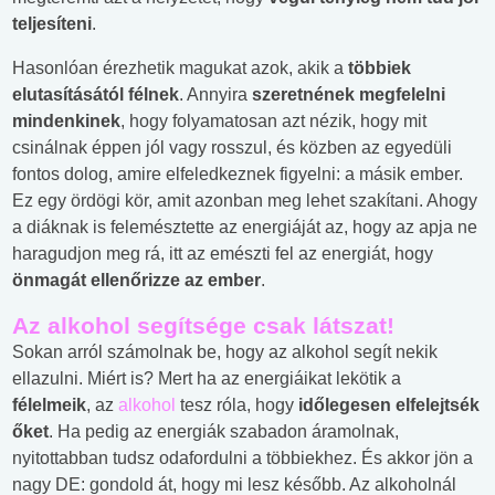
teljesíteni
.
Hasonlóan érezhetik magukat azok, akik a
többiek
elutasításától félnek
. Annyira
szeretnének megfelelni
mindenkinek
, hogy folyamatosan azt nézik, hogy mit
csinálnak éppen jól vagy rosszul, és közben az egyedüli
fontos dolog, amire elfeledkeznek figyelni: a másik ember.
Ez egy ördögi kör, amit azonban meg lehet szakítani. Ahogy
a diáknak is felemésztette az energiáját az, hogy az apja ne
haragudjon meg rá, itt az emészti fel az energiát, hogy
önmagát ellenőrizze az ember
.
Az alkohol segítsége csak látszat!
Sokan arról számolnak be, hogy az alkohol segít nekik
ellazulni. Miért is? Mert ha az energiáikat lekötik a
félelmeik
, az
alkohol
tesz róla, hogy
időlegesen elfelejtsék
őket
. Ha pedig az energiák szabadon áramolnak,
nyitottabban tudsz odafordulni a többiekhez. És akkor jön a
nagy DE: gondold át, hogy mi lesz később. Az alkoholnál