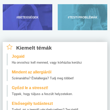
#BETEGSÉGEK
#TESTI PROBLÉMÁK
Kiemelt témák
Jogaid
Ha orvoshoz kell menned, vagy kórházba kerülsz
Mindent az allergiáról
Szénanátha? Ételallergia? Tudj meg többet!
Győzd le a stresszt!
Tippek, hogy túljuss a feszült helyzeteken.
Elsősegély tudásteszt
Tudod, mi a teendő vészhelyzetben? Teszteld!