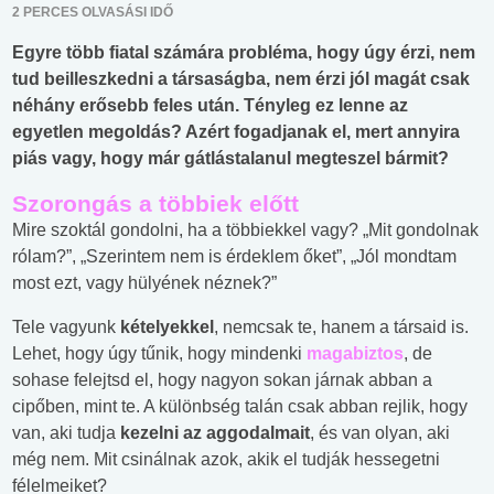
2 PERCES OLVASÁSI IDŐ
Egyre több fiatal számára probléma, hogy úgy érzi, nem
tud beilleszkedni a társaságba, nem érzi jól magát csak
néhány erősebb feles után. Tényleg ez lenne az
egyetlen megoldás? Azért fogadjanak el, mert annyira
piás vagy, hogy már gátlástalanul megteszel bármit?
Szorongás a többiek előtt
Mire szoktál gondolni, ha a többiekkel vagy? „Mit gondolnak
rólam?”, „Szerintem nem is érdeklem őket”, „Jól mondtam
most ezt, vagy hülyének néznek?”
Tele vagyunk
kételyekkel
, nemcsak te, hanem a társaid is.
Lehet, hogy úgy tűnik, hogy mindenki
magabiztos
, de
sohase felejtsd el, hogy nagyon sokan járnak abban a
cipőben, mint te. A különbség talán csak abban rejlik, hogy
van, aki tudja
kezelni az aggodalmait
, és van olyan, aki
még nem. Mit csinálnak azok, akik el tudják hessegetni
félelmeiket?