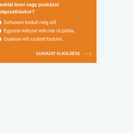
zoktál lesni vagy puskázni
olgozatíráskor?
Sohasem fordult még elő.
Egyszer-kétszer volt már rá példa.
Gyakran elő szokott fordulni.
SZAVAZAT ELKÜLDÉSE
#SULI, MUNKA
#DROG, CIGI, ALKOHOL
#TÁPLÁLK