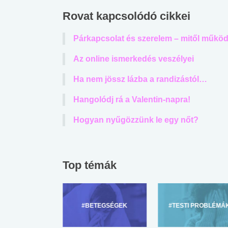
Rovat kapcsolódó cikkei
Párkapcsolat és szerelem – mitől működ
Az online ismerkedés veszélyei
Ha nem jössz lázba a randizástól…
Hangolódj rá a Valentin-napra!
Hogyan nyűgözzünk le egy nőt?
Top témák
ZÜLŐKNEK
#BETEGSÉGEK
#TESTI PROBLÉMÁ