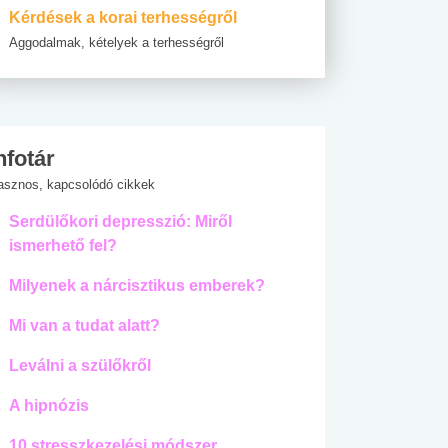
Kérdések a korai terhességről
Aggodalmak, kételyek a terhességről
nfotár
asznos, kapcsolódó cikkek
Serdülőkori depresszió: Miről
ismerhető fel?
Milyenek a nárcisztikus emberek?
Mi van a tudat alatt?
Leválni a szülőkről
A hipnózis
10 stresszkezelési módszer