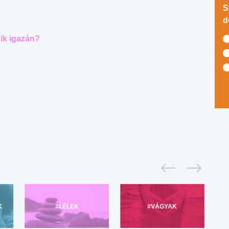
S
d
ik igazán?
K
#LÉLEK
#VÁGYAK