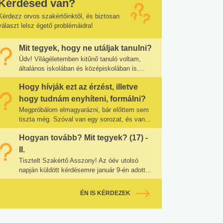
Kérdésed van?
Kérdezz orvos szakértőinktől, és biztosan
választ lelsz égető problémáidra!
Mit tegyek, hogy ne utáljak tanulni?
Üdv! Világéletemben kitűnő tanuló voltam,
általános iskolában és középiskolában is....
Hogy hívják ezt az érzést, illetve
hogy tudnám enyhíteni, formálni?
Megpróbálom elmagyarázni, bár előttem sem
tiszta még. Szóval van egy sorozat, és van...
Hogyan tovább? Mit tegyek? (17) -
II.
Tisztelt Szakértő Asszony! Az óév utolsó
napján küldött kérdésemre január 9-én adott...
ÉN IS KÉRDEZEK