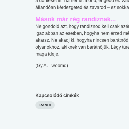
a döntését is. Ha nemet mond, engedd el. Val
állandóan kérdezgeted és zavarod – ez sokka
Mások már rég randiznak...
Ne gondold azt, hogy randiznod kell csak azér
igaz abban az esetben, hogyha nem érzed 
akarsz. Ne akadj ki, hogyha nincsen barátnő
olyanokhoz, akiknek van barátnőjük. Légy t
maga ideje.
(Gy.A. - webmd)
Kapcsolódó címkék
RANDI
 alkohol
#Zöldövezet
#Betegségek
lent az
Mekkora az ökológiai
Elsősegély