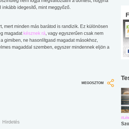
ószínűleg nem fogja megváltoztatni a döntést, hogyha
l inkább idegesítő, mint meggyőző.
t, mert minden más barátod is randizik. Ez különösen
még magadat
késznek rá
, vagy egyszerűen csak nem
d a gimiben, ne hasonlítgasd magadat másokhoz,
ürelmes magaddal szemben, egyszer mindennek eljön a
Te
MEGOSZTOM
#Suli, munka
#Suli, munka
#Lél
Hirdetés
Angol középfokú
Internet-függőség
Szo