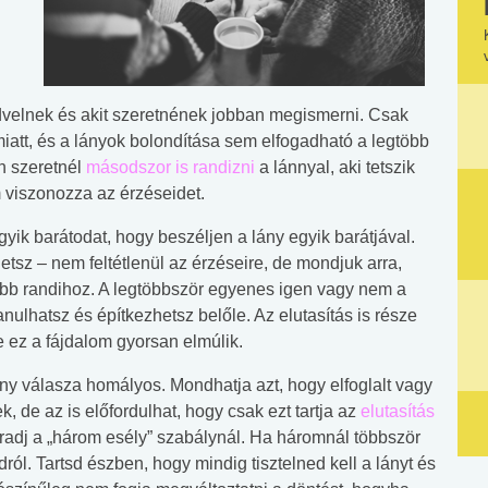
 kedvelnek és akit szeretnének jobban megismerni. Csak
iatt, és a lányok bolondítása sem elfogadható a legtöbb
an szeretnél
másodszor is randizni
a lánnyal, aki tetszik
m viszonozza az érzéseidet.
k barátodat, hogy beszéljen a lány egyik barátjával.
tsz – nem feltétlenül az érzéseire, de mondjuk arra,
bb randihoz. A legtöbbször egyenes igen vagy nem a
anulhatsz és építkezhetsz belőle. Az elutasítás is része
e ez a fájdalom gyorsan elmúlik.
ány válasza homályos. Mondhatja azt, hogy elfoglalt vagy
, de az is előfordulhat, hogy csak ezt tartja az
elutasítás
dj a „három esély” szabálynál. Ha háromnál többször
ól. Tartsd észben, hogy mindig tisztelned kell a lányt és