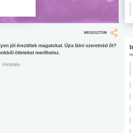
MEGOSZTOM
on jól éreztétek magatokat. Újra látni szeretnéd őt?
I
kből ötleteket meríthetsz.
H
Hirdetés