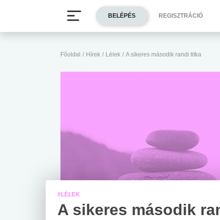
BELÉPÉS
REGISZTRÁCIÓ
Főoldal
/
Hírek
/
Lélek
/
A sikeres második randi titka
#LÉLEK
A sikeres második ra