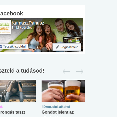
Facebook
szteld a tudásod!
ek
#Drog, cigi, alkohol
#Zöldövezet
rongás teszt
Gondot jelent az
Mekkora az ö