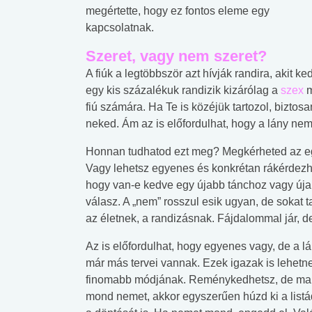
megértette, hogy ez fontos eleme egy
kapcsolatnak.
Szeret, vagy nem szeret?
A fiúk a legtöbbször azt hívják randira, akit
egy kis százalékuk randizik kizárólag a
szex
m
fiú számára. Ha Te is közéjük tartozol, biztos
neked. Ám az is előfordulhat, hogy a lány ne
Honnan tudhatod ezt meg? Megkérheted az egyi
Vagy lehetsz egyenes és konkrétan rákérdezhe
hogy van-e kedve egy újabb tánchoz vagy úja
válasz. A „nem” rosszul esik ugyan, de sokat t
az életnek, a randizásnak. Fájdalommal jár, d
Az is előfordulhat, hogy egyenes vagy, de a l
már más tervei vannak. Ezek igazak is lehetnek
finomabb módjának. Reménykedhetsz, de mara
mond nemet, akkor egyszerűen húzd ki a listádr