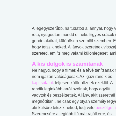
A legegyszerűbb, ha tudatod a lánnyal, hogy
róla, nyugodtan mondd el neki. Egyes srácok s
gondolataikat, különösen szemtől szemben. E
hogy tetszik neked. A lányok szeretnek vissz
szereted, említs meg valami különlegeset, amit
A kis dolgok is számítanak
Ne hagyd, hogy a filmek és a tévé tanítsanak 
nem igazán valóságosak. Az igazi randik és
kapcsolatok
teljesen különböznek ezektől. A
randik leginkább arról szólnak, hogy együtt
vagytok és beszélgettek. A lány, akit szeretnél
meghódítani, ne csak egy olyan személy legy
aki külsőre tetszik neked, tudj vele
beszélgetn
Szerencsére a legtöbb fiú már rájött erre, és