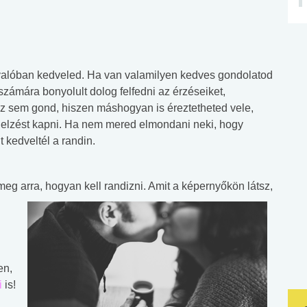
 valóban kedveled. Ha van valamilyen kedves gondolatod
zámára bonyolult dolog felfedni az érzéseiket,
z sem gond, hiszen máshogyan is éreztetheted vele,
ajelzést kapni. Ha nem mered elmondani neki, hogy
 kedveltél a randin.
meg arra, hogyan kell randizni. Amit a képernyőkön
látsz,
en,
i
is!