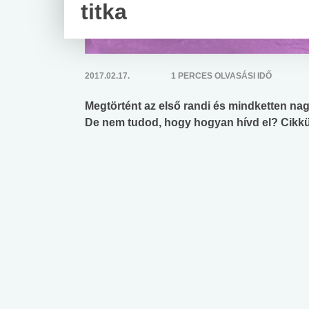
titka
2017.02.17.
1 PERCES OLVASÁSI IDŐ
Megtörtént az első randi és mindketten nagy
De nem tudod, hogy hogyan hívd el? Cikkün