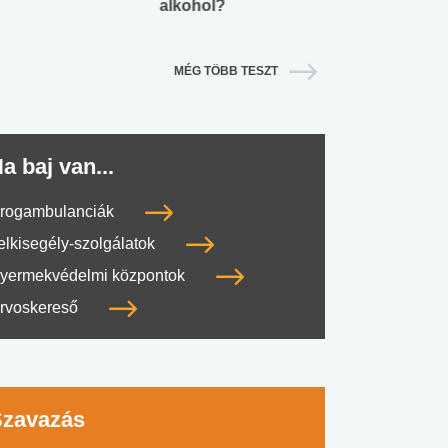
alkohol?
lábnyomod?
MÉG TÖBB TESZT
a baj van...
rogambulanciák
elkisegély-szolgálatok
yermekvédelmi központok
rvoskereső
Szavazás