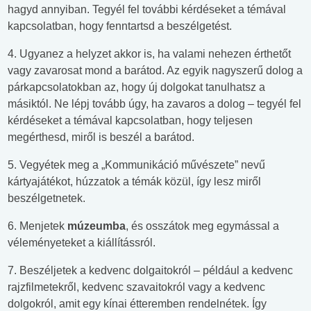
hagyd annyiban. Tegyél fel további kérdéseket a témával
kapcsolatban, hogy fenntartsd a beszélgetést.
4. Ugyanez a helyzet akkor is, ha valami nehezen érthetőt
vagy zavarosat mond a barátod. Az egyik nagyszerű dolog a
párkapcsolatokban az, hogy új dolgokat tanulhatsz a
másiktól. Ne lépj tovább úgy, ha zavaros a dolog – tegyél fel
kérdéseket a témával kapcsolatban, hogy teljesen
megérthesd, miről is beszél a barátod.
5. Vegyétek meg a „Kommunikáció művészete” nevű
kártyajátékot, húzzatok a témák közül, így lesz miről
beszélgetnetek.
6. Menjetek
múzeumba
, és osszátok meg egymással a
véleményeteket a kiállítássról.
7. Beszéljetek a kedvenc dolgaitokról – például a kedvenc
rajzfilmetekről, kedvenc szavaitokról vagy a kedvenc
dolgokról, amit egy kínai étteremben rendelnétek. Így