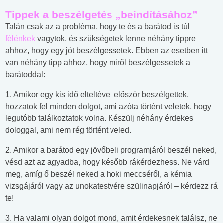
Tippek a beszélgetés „beindításához”
Talán csak az a probléma, hogy te és a barátod is túl
félénkek
vagytok, és szükségetek lenne néhány tippre
ahhoz, hogy egy jót beszélgessetek. Ebben az esetben itt
van néhány tipp ahhoz, hogy miről beszélgessetek a
barátoddal:
1. Amikor egy kis idő elteltével először beszélgettek,
hozzatok fel minden dolgot, ami azóta történt veletek, hogy
legutóbb találkoztatok volna. Készülj néhány érdekes
dologgal, ami nem rég történt veled.
2. Amikor a barátod egy jövőbeli programjáról beszél neked,
vésd azt az agyadba, hogy később rákérdezhess. Ne várd
meg, amíg ő beszél neked a hoki meccséről, a kémia
vizsgájáról vagy az unokatestvére szülinapjáról – kérdezz rá
te!
3. Ha valami olyan dolgot mond, amit érdekesnek találsz, ne