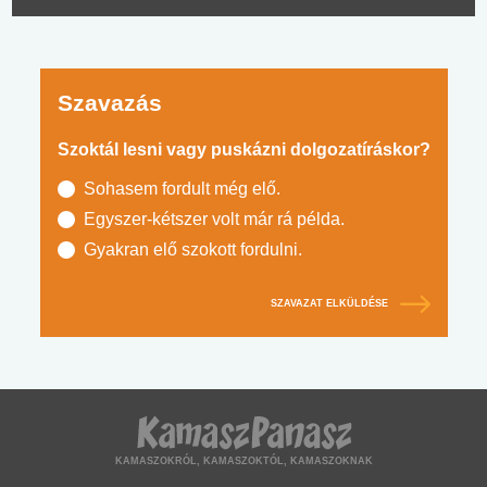
Szavazás
Szoktál lesni vagy puskázni dolgozatíráskor?
Sohasem fordult még elő.
Egyszer-kétszer volt már rá példa.
Gyakran elő szokott fordulni.
SZAVAZAT ELKÜLDÉSE
KAMASZOKRÓL, KAMASZOKTÓL, KAMASZOKNAK