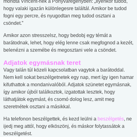
mondta Vincent-nek a Ponyvaregényben: „Ilyenkor tudod,
hogy valaki igazán különlegesre találtál. Amikor be tudod
fogni egy percre, és nyugodtan meg tudod osztani a
csöndet.”
Amikor azon stresszelsz, hogy bedobj egy témát a
barátodnak, lehet, hogy elég lenne csak megfognod a kezét,
belenézni a szemébe és megosztani vele a csöndet.
Adjatok egymásnak teret
Vagy talán túl közeli kapcsolatban vagytok a barátoddal.
Nem kell sokat beszélgetnetek egy nap, mert így igen hamar
kifuthattok a mondanivalóból. Adjatok szünetet egymásnak,
így amikor újból találkoztok, izgatottak lesztek, hogy
láthatjátok egymást, és csomó dolog lesz, amit meg
szeretnétek osztani a másikkal.
Ha telefonon beszélgettek, és kezd leülni a
beszélgetés
, ne
ijedj meg attól, hogy elköszönj, és máskor folytassátok a
beszélgetést.