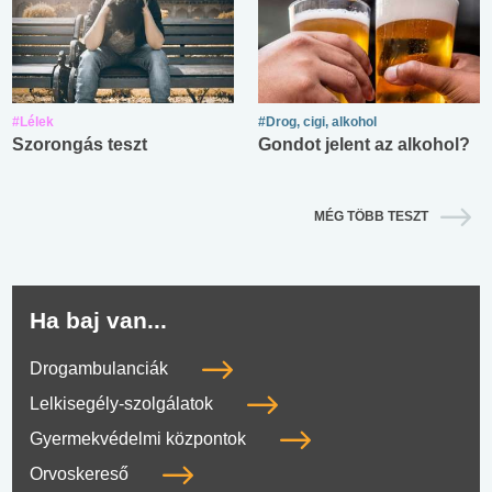
#Lélek
#Drog, cigi, alkohol
Szorongás teszt
Gondot jelent az alkohol?
MÉG TÖBB TESZT
Ha baj van...
Drogambulanciák
Lelkisegély-szolgálatok
Gyermekvédelmi központok
Orvoskereső