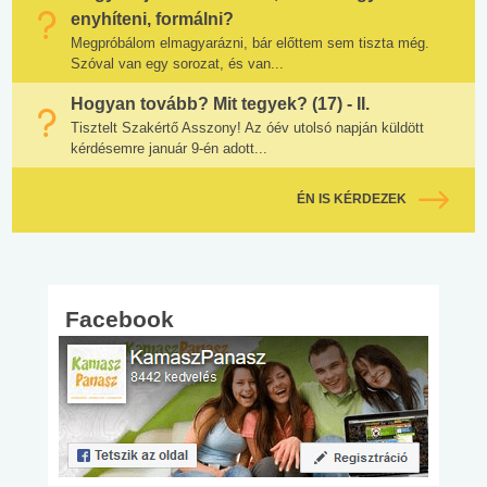
enyhíteni, formálni?
Megpróbálom elmagyarázni, bár előttem sem tiszta még.
Szóval van egy sorozat, és van...
Hogyan tovább? Mit tegyek? (17) - II.
Tisztelt Szakértő Asszony! Az óév utolsó napján küldött
kérdésemre január 9-én adott...
ÉN IS KÉRDEZEK
Facebook