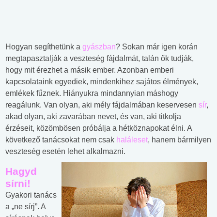
Hogyan segíthetünk a
gyászban
? Sokan már igen korán
megtapasztalják a veszteség fájdalmát, talán ők tudják,
hogy mit érezhet a másik ember. Azonban emberi
kapcsolataink egyediek, mindenkihez sajátos élmények,
emlékek fűznek. Hiányukra mindannyian máshogy
reagálunk. Van olyan, aki mély fájdalmában keservesen
sír
,
akad olyan, aki zavarában nevet, és van, aki titkolja
érzéseit, közömbösen próbálja a hétköznapokat élni. A
következő tanácsokat nem csak
haláleset
, hanem bármilyen
veszteség esetén lehet alkalmazni.
Hagyd
sírni!
Gyakori tanács
a „ne sírj”. A