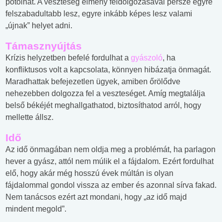
pótolhat. A veszteség élmény feldolgozásával persze egyre
felszabadultabb lesz, egyre inkább képes lesz valami
„újnak” helyet adni.
Támasznyújtás
Krízis helyzetben befelé fordulhat a
gyászoló
, ha
konfliktusos volt a kapcsolata, könnyen hibázatja önmagát.
Maradhattak befejezetlen ügyek, amiben őrölődve
nehezebben dolgozza fel a veszteséget. Amíg megtalálja
belső békéjét meghallgathatod, biztosíthatod arról, hogy
mellette állsz.
Idő
Az idő önmagában nem oldja meg a problémát, ha parlagon
hever a gyász, attól nem múlik el a fájdalom. Ezért fordulhat
elő, hogy akár még hosszú évek múltán is olyan
fájdalommal gondol vissza az ember és azonnal sírva fakad.
Nem tanácsos ezért azt mondani, hogy „az idő majd
mindent megold”.