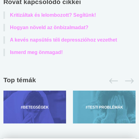
Rovat kapcsolódó cikkei
Kritizáltak és lelombozott? Segítünk!
Hogyan növeld az önbizalmadat?
A kevés napsütés téli depresszióhoz vezethet
Ismerd meg önmagad!
Top témák
#BETEGSÉGEK
#TESTI PROBLÉMÁK