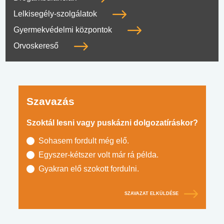
Lelkisegély-szolgálatok
Gyermekvédelmi központok
Orvoskereső
Szavazás
Szoktál lesni vagy puskázni dolgozatíráskor?
Sohasem fordult még elő.
Egyszer-kétszer volt már rá példa.
Gyakran elő szokott fordulni.
SZAVAZAT ELKÜLDÉSE