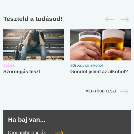
Teszteld a tudásod!
#Lélek
#Drog, cigi, alkohol
Szorongás teszt
Gondot jelent az alkohol?
MÉG TÖBB TESZT
Ha baj van...
Drogambulanciák