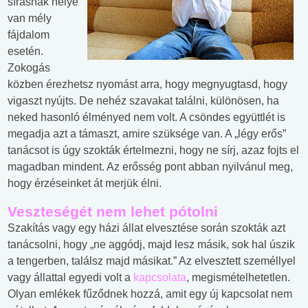
sírásnak helye
van mély
fájdalom
esetén.
Zokogás
közben érezhetsz nyomást arra, hogy megnyugtasd, hogy
vigaszt nyújts. De nehéz szavakat találni, különösen, ha
neked hasonló élményed nem volt. A csöndes együttlét is
megadja azt a támaszt, amire szüksége van. A „légy erős”
tanácsot is úgy szokták értelmezni, hogy ne sírj, azaz fojts el
magadban mindent. Az erősség pont abban nyilvánul meg,
hogy érzéseinket át merjük élni.
Veszteségét nem lehet pótolni
Szakítás vagy egy házi állat elvesztése során szokták azt
tanácsolni, hogy „ne aggódj, majd lesz másik, sok hal úszik
a tengerben, találsz majd másikat.” Az elvesztett személlyel
vagy állattal egyedi volt a
kapcsolata
, megismételhetetlen.
Olyan emlékek fűződnek hozzá, amit egy új kapcsolat nem