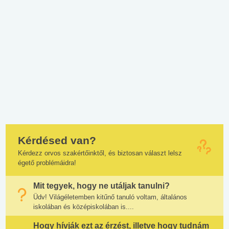
Kérdésed van?
Kérdezz orvos szakértőinktől, és biztosan választ lelsz
égető problémáidra!
Mit tegyek, hogy ne utáljak tanulni?
Üdv! Világéletemben kitűnő tanuló voltam, általános
iskolában és középiskolában is....
Hogy hívják ezt az érzést, illetve hogy tudnám