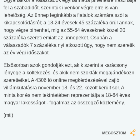
Ugyanakkor a válaszadók egyharmada pihenésre használja
fel a szabadidőt, szerintük ilyenkor végre erre is van
lehetőség. Az ünnep leginkább a fiatalok számára szól a
kikapcsolódásról; a 18-24 évesek 45 százaléka örül annak,
hogy végre pihenhet, míg az 55-64 éveseknek közel 20
százaléka szereti emiatt az ünnepeket. Csupán a
válaszadók 7 százaléka nyilatkozott úgy, hogy nem szeretik
az év végi időszakot.
Elsősorban azok gondolják ezt, akik szerint a karácsony
lényege a költekezés, és akik nem szokták megajándékozni
szeretteiket. A 4306 fő online megkérdezésével zajló
villámkutatásra november 18. és 22. között került sor. A
minta kor és nem tekintetében reprezentálja a 18-64 éves
magyar lakosságot - fogalmaz az összegző közlemény.
(mti)
MEGOSZTOM