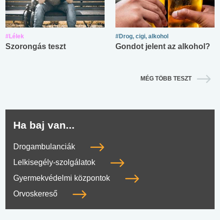
#Lélek
#Drog, cigi, alkohol
Szorongás teszt
Gondot jelent az alkohol?
MÉG TÖBB TESZT
Ha baj van...
Drogambulanciák
Lelkisegély-szolgálatok
Gyermekvédelmi központok
Orvoskereső