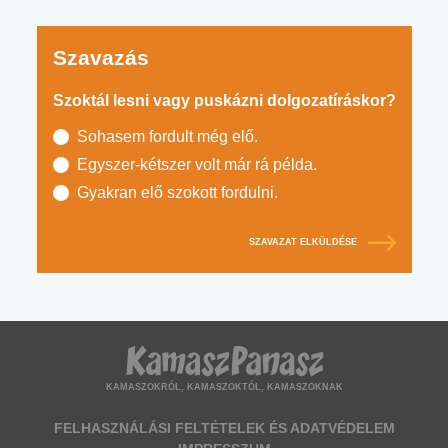
Szavazás
Szoktál lesni vagy puskázni dolgozatíráskor?
Sohasem fordult még elő.
Egyszer-kétszer volt már rá példa.
Gyakran elő szokott fordulni.
SZAVAZAT ELKÜLDÉSE
KAMASZOKRÓL, KAMASZOKTÓL, KAMASZOKNAK
FELHASZNÁLÁSI FELTÉTELEK ÉS ADATVÉDELEM