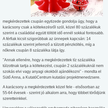
megkérdezettek csupán egytizede gondolja úgy, hogy a
karácsony csak a költekezésről szól, közel 80 százalékuk
szerint a családdal együtt töltött idő ennél sokkal fontosabb.
A férfiak kicsit szigorúbbak az ünnepek kapcsán: 14
százalékuk szerint jellemző a túlzott pénzköltés, míg a
nőknek csupán 8 százaléka látja így.
"Annak ellenére, hogy a megkérdezettek tíz százaléka
túlzottnak tartja a költekezést, csupán 2 százalékuknál nem
szokás elvi vagy anyagi okokból ajándékozni" - mondta el
Sütő Anna, a KutatóCentrum kutatási projektmenedzsere.
A karácsony a megkérdezettek közel fele - elsősorban az
55-64 évesek - szerint jó alkalom arra, hogy többet törődjünk
szeretteinkkel.