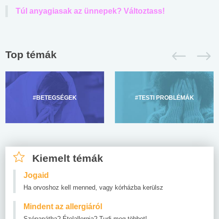
Túl anyagiasak az ünnepek? Változtass!
Top témák
#BETEGSÉGEK
#TESTI PROBLÉMÁK
Kiemelt témák
Jogaid
Ha orvoshoz kell menned, vagy kórházba kerülsz
Mindent az allergiáról
Szénanátha? Ételallergia? Tudj meg többet!