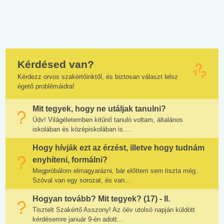
Kérdésed van?
Kérdezz orvos szakértőinktől, és biztosan választ lelsz
égető problémáidra!
Mit tegyek, hogy ne utáljak tanulni?
Üdv! Világéletemben kitűnő tanuló voltam, általános
iskolában és középiskolában is....
Hogy hívják ezt az érzést, illetve hogy tudnám
enyhíteni, formálni?
Megpróbálom elmagyarázni, bár előttem sem tiszta még.
Szóval van egy sorozat, és van...
Hogyan tovább? Mit tegyek? (17) - II.
Tisztelt Szakértő Asszony! Az óév utolsó napján küldött
kérdésemre január 9-én adott...