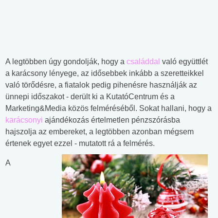
A legtöbben úgy gondolják, hogy a
családdal
való együttlét
a karácsony lényege, az idősebbek inkább a szeretteikkel
való törődésre, a fiatalok pedig pihenésre használják az
ünnepi időszakot - derült ki a KutatóCentrum és a
Marketing&Media közös felméréséből. Sokat hallani, hogy a
karácsonyi
ajándékozás értelmetlen pénzszórásba
hajszolja az embereket, a legtöbben azonban mégsem
értenek egyet ezzel - mutatott rá a felmérés.
A