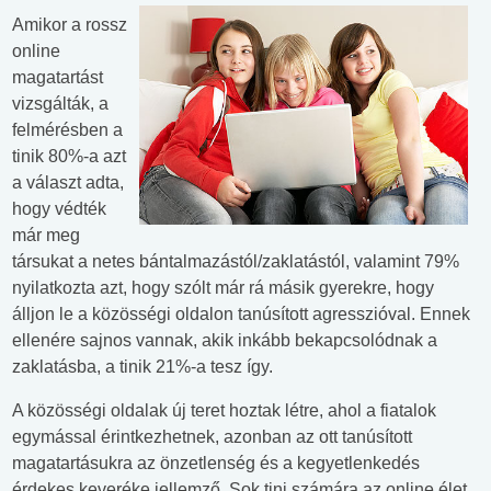
Amikor a rossz
online
magatartást
vizsgálták, a
felmérésben a
tinik 80%-a azt
a választ adta,
hogy védték
már meg
társukat a netes bántalmazástól/zaklatástól, valamint 79%
nyilatkozta azt, hogy szólt már rá másik gyerekre, hogy
álljon le a közösségi oldalon tanúsított agresszióval. Ennek
ellenére sajnos vannak, akik inkább bekapcsolódnak a
zaklatásba, a tinik 21%-a tesz így.
A közösségi oldalak új teret hoztak létre, ahol a fiatalok
egymással érintkezhetnek, azonban az ott tanúsított
magatartásukra az önzetlenség és a kegyetlenkedés
érdekes keveréke jellemző. Sok tini számára az online élet