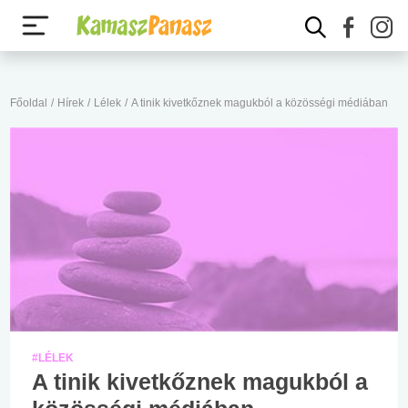
Főoldal
/
Hírek
/
Lélek
/
A tinik kivetkőznek magukból a közösségi médiában
#LÉLEK
A tinik kivetkőznek magukból a