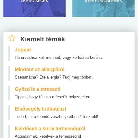
#BETEGSÉGEK
#TESTI PROBLÉMÁK
Kiemelt témák
Jogaid
Ha orvoshoz kell menned, vagy kórházba kerülsz
Mindent az allergiáról
Szénanátha? Ételallergia? Tudj meg többet!
Győzd le a stresszt!
Tippek, hogy túljuss a feszült helyzeteken.
Elsősegély tudásteszt
Tudod, mi a teendő vészhelyzetben? Teszteld!
Kérdések a korai terhességről
Aggodalmak, kételyek a terhességről