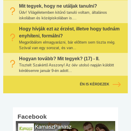
Mit tegyek, hogy ne utáljak tanulni?
Üdv! Világéletemben kitűnő tanuló voltam, általános
iskolában és középiskolában is....
Hogy hívják ezt az érzést, illetve hogy tudnám
enyhíteni, formálni?
Megpróbálom elmagyarázni, bár előttem sem tiszta még.
Szóval van egy sorozat, és van...
Hogyan tovább? Mit tegyek? (17) - II.
Tisztelt Szakértő Asszony! Az óév utolsó napján küldött
kérdésemre január 9-én adott...
ÉN IS KÉRDEZEK
Facebook