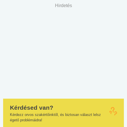
Hirdetés
Kérdésed van?
Kérdezz orvos szakértőinktől, és biztosan választ lelsz
égető problémáidra!