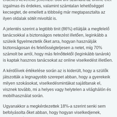
izgalmas és érdekes, valamint számtalan lehetőséggel
kecsegtet, de emellett a többség már megtapasztalta az
ilyen oldalak sötét mivoltát is.
A jelentés szerint a legtöbb tinit (86%) ellátják a megfelelő
tanácsokkal a biztonságos netezést illetően, leginkább a
szüleik figyelmeztetik őket arra, hogyan használják
biztonságosan és felelősségteljesen a netet, míg 70%
számolt be arról, hogy más felnőttektől (leginkább tanárok)
is kaptak hasznos tanácsokat az online viselkedést illetően.
A kérdőívek értékelése során az is kiderült, hogy a szülők
játszották a legnagyobb szerepet abban, hogy a gyerekeik
milyen szokásokat, viselkedésmintákat sajátítanak el,
visznek tovább, mi a helyes vagy helytelen a világhálón és
mobilhasználat során.
Ugyanakkor a megkérdezettek 18%-a szerint senki sem
befolyásolta őket abban, hogy hogyan viselkedjenek,