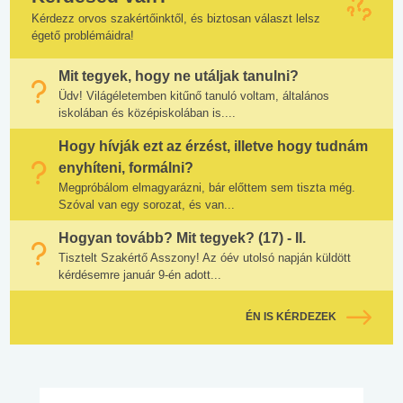
Kérdezz orvos szakértőinktől, és biztosan választ lelsz
égető problémáidra!
Mit tegyek, hogy ne utáljak tanulni?
Üdv! Világéletemben kitűnő tanuló voltam, általános
iskolában és középiskolában is....
Hogy hívják ezt az érzést, illetve hogy tudnám
enyhíteni, formálni?
Megpróbálom elmagyarázni, bár előttem sem tiszta még.
Szóval van egy sorozat, és van...
Hogyan tovább? Mit tegyek? (17) - II.
Tisztelt Szakértő Asszony! Az óév utolsó napján küldött
kérdésemre január 9-én adott...
ÉN IS KÉRDEZEK