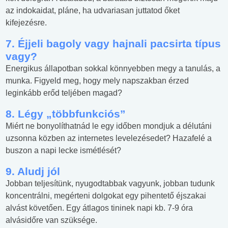
az indokaidat, pláne, ha udvariasan juttatod őket
kifejezésre.
7. Éjjeli bagoly vagy hajnali pacsirta típus
vagy?
Energikus állapotban sokkal könnyebben megy a tanulás, a
munka. Figyeld meg, hogy mely napszakban érzed
leginkább erőd teljében magad?
8. Légy „többfunkciós”
Miért ne bonyolíthatnád le egy időben mondjuk a délutáni
uzsonna közben az internetes levelezésedet? Hazafelé a
buszon a napi lecke ismétlését?
9. Aludj jól
Jobban teljesítünk, nyugodtabbak vagyunk, jobban tudunk
koncentrálni, megérteni dolgokat egy pihentető éjszakai
alvást követően. Egy átlagos tininek napi kb. 7-9 óra
alvásidőre van szüksége.