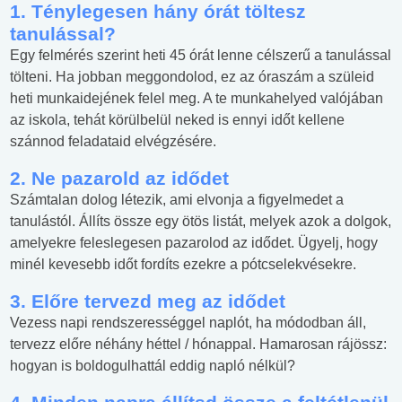
1. Ténylegesen hány órát töltesz
tanulással?
Egy felmérés szerint heti 45 órát lenne célszerű a tanulással
tölteni. Ha jobban meggondolod, ez az óraszám a szüleid
heti munkaidejének felel meg. A te munkahelyed valójában
az iskola, tehát körülbelül neked is ennyi időt kellene
szánnod feladataid elvégzésére.
2. Ne pazarold az idődet
Számtalan dolog létezik, ami elvonja a figyelmedet a
tanulástól. Állíts össze egy ötös listát, melyek azok a dolgok,
amelyekre feleslegesen pazarolod az idődet. Ügyelj, hogy
minél kevesebb időt fordíts ezekre a pótcselekvésekre.
3. Előre tervezd meg az idődet
Vezess napi rendszerességgel naplót, ha módodban áll,
tervezz előre néhány héttel / hónappal. Hamarosan rájössz:
hogyan is boldogulhattál eddig napló nélkül?