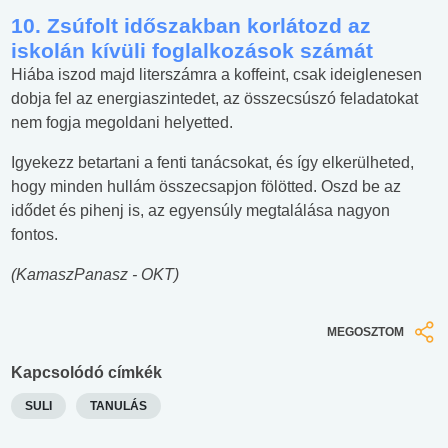
10. Zsúfolt időszakban korlátozd az
iskolán kívüli foglalkozások számát
Hiába iszod majd literszámra a koffeint, csak ideiglenesen
dobja fel az energiaszintedet, az összecsúszó feladatokat
nem fogja megoldani helyetted.
Igyekezz betartani a fenti tanácsokat, és így elkerülheted,
hogy minden hullám összecsapjon fölötted. Oszd be az
idődet és pihenj is, az egyensúly megtalálása nagyon
fontos.
(KamaszPanasz - OKT)
MEGOSZTOM
Kapcsolódó címkék
SULI
TANULÁS