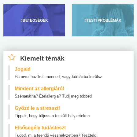
#BETEGSÉGEK
#TESTI PROBLÉMÁK
Kiemelt témák
Jogaid
Ha orvoshoz kell menned, vagy kórházba kerülsz
Mindent az allergiáról
Szénanátha? Ételallergia? Tudj meg többet!
Győzd le a stresszt!
Tippek, hogy túljuss a feszült helyzeteken.
Elsősegély tudásteszt
Tudod, mi a teendő vészhelyzetben? Teszteld!