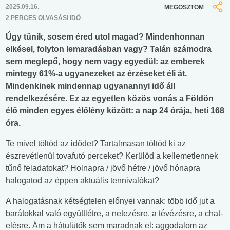
2025.09.16.
MEGOSZTOM
2 PERCES OLVASÁSI IDŐ
Úgy tűnik, sosem éred utol magad? Mindenhonnan
elkésel, folyton lemaradásban vagy? Talán számodra
sem meglepő, hogy nem vagy egyedül: az emberek
mintegy 61%-a ugyanezeket az érzéseket éli át.
Mindenkinek mindennap ugyanannyi idő áll
rendelkezésére. Ez az egyetlen közös vonás a Földön
élő minden egyes élőlény között: a nap 24 órája, heti 168
óra.
Te mivel töltöd az idődet? Tartalmasan töltöd ki az
észrevétlenül tovafutó perceket? Kerülöd a kellemetlennek
tűnő feladatokat? Holnapra / jövő hétre / jövő hónapra
halogatod az éppen aktuális tennivalókat?
A halogatásnak kétségtelen előnyei vannak: több idő jut a
barátokkal való együttlétre, a netezésre, a tévézésre, a chat-
elésre. Ám a hátulütők sem maradnak el: aggodalom az