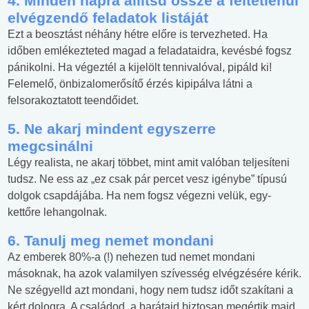
4. Minden napra állítsd össze a feltétlenül
elvégzendő feladatok listáját
Ezt a beosztást néhány hétre előre is tervezheted. Ha
időben emlékezteted magad a feladataidra, kevésbé fogsz
pánikolni. Ha végeztél a kijelölt tennivalóval, pipáld ki!
Felemelő, önbizalomerősítő érzés kipipálva látni a
felsorakoztatott teendőidet.
5. Ne akarj mindent egyszerre
megcsinálni
Légy realista, ne akarj többet, mint amit valóban teljesíteni
tudsz. Ne ess az „ez csak pár percet vesz igénybe” típusú
dolgok csapdájába. Ha nem fogsz végezni velük, egy-
kettőre lehangolnak.
6. Tanulj meg nemet mondani
Az emberek 80%-a (!) nehezen tud nemet mondani
másoknak, ha azok valamilyen szívesség elvégzésére kérik.
Ne szégyelld azt mondani, hogy nem tudsz időt szakítani a
kért dologra. A családod, a barátaid biztosan megértik majd