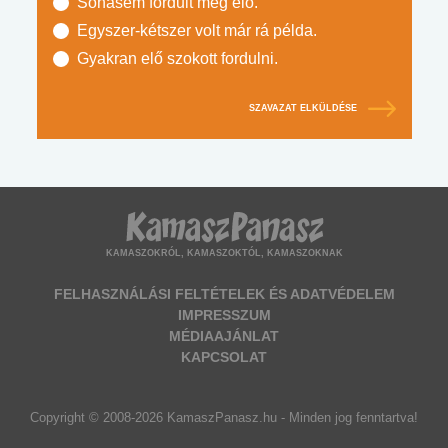
Sohasem fordult még elő.
Egyszer-kétszer volt már rá példa.
Gyakran elő szokott fordulni.
SZAVAZAT ELKÜLDÉSE
KAMASZOKRÓL, KAMASZOKTÓL, KAMASZOKNAK
FELHASZNÁLÁSI FELTÉTELEK ÉS ADATVÉDELEM
IMPRESSZUM
MÉDIAAJÁNLAT
KAPCSOLAT
Copyright © 2008-2026 KamaszPanasz.hu - Minden jog fenntartva!