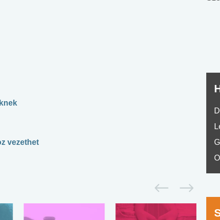
nyelvvizsga teszt -
teszt
No.42
H
eknek
D
L
z vezethet
G
O