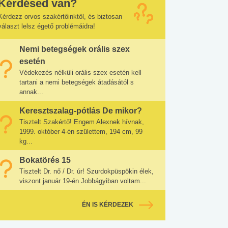
Kérdésed van?
Kérdezz orvos szakértőinktől, és biztosan
választ lelsz égető problémáidra!
Nemi betegségek orális szex
esetén
Védekezés nélküli orális szex esetén kell
tartani a nemi betegségek átadásától s
annak...
Keresztszalag-pótlás De mikor?
Tisztelt Szakértő! Engem Alexnek hívnak,
1999. október 4-én születtem, 194 cm, 99
kg...
Bokatörés 15
Tisztelt Dr. nő / Dr. úr! Szurdokpüspökin élek,
viszont január 19-én Jobbágyiban voltam...
ÉN IS KÉRDEZEK