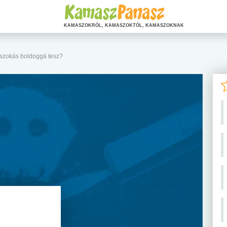
KAMASZOKRÓL, KAMASZOKTÓL, KAMASZOKNAK
eszokás boldoggá tesz?