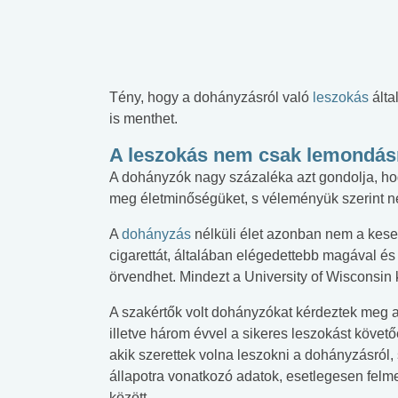
Tény, hogy a dohányzásról való
leszokás
álta
is menthet.
A leszokás nem csak lemondásr
A dohányzók nagy százaléka azt gondolja, h
meg életminőségüket, s véleményük szerint ne
A
dohányzás
nélküli élet azonban nem a keser
cigarettát, általában elégedettebb magával és 
örvendhet. Mindezt a University of Wisconsin 
A szakértők volt dohányzókat kérdeztek meg a
illetve három évvel a sikeres leszokást követőe
akik szerettek volna leszokni a dohányzásról,
állapotra vonatkozó adatok, esetlegesen felmer
között.