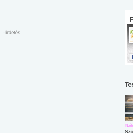
Hirdetés
Te
#Suli, munka
#Suli, munka
#Lél
Angol középfokú
Internet-függőség
Szo