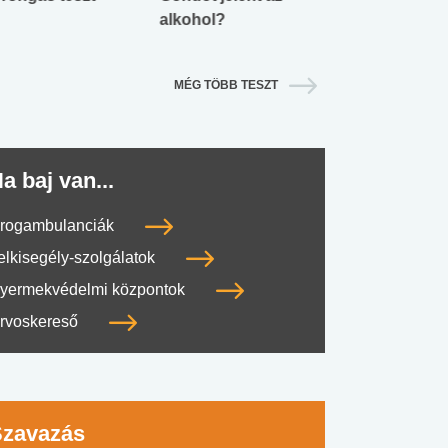
alkohol?
lábnyomod?
MÉG TÖBB TESZT
a baj van...
rogambulanciák
elkisegély-szolgálatok
yermekvédelmi központok
rvoskereső
Szavazás