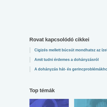
lábnyomod?
tudásteszt
Rovat kapcsolódó cikkei
Cigizés mellett búcsút mondhatsz az íz
Amit tudni érdemes a dohányzásról
A dohányzás hát- és gerincproblémákho
Top témák