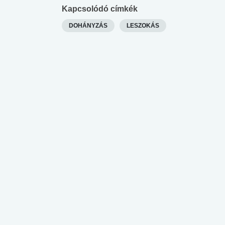
Kapcsolódó címkék
DOHÁNYZÁS
LESZOKÁS
 alkohol
#Zöldövezet
#Betegségek
lent az
Mekkora az ökológiai
Elsősegély