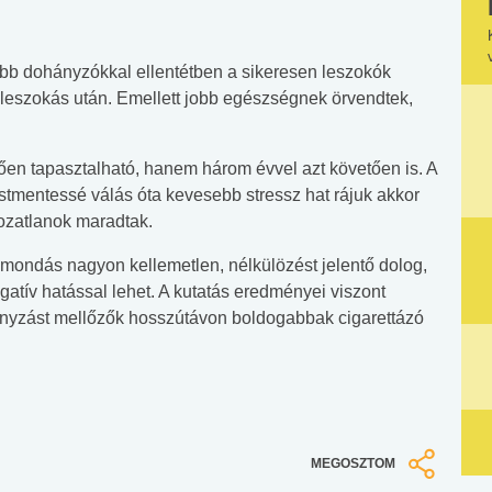
vább dohányzókkal ellentétben a sikeresen leszokók
 leszokás után. Emellett jobb egészségnek örvendtek,
en tapasztalható, hanem három évvel azt követően is. A
stmentessé válás óta kevesebb stressz hat rájuk akkor
tozatlanok maradtak.
emondás nagyon kellemetlen, nélkülözést jelentő dolog,
tív hatással lehet. A kutatás eredményei viszont
ányzást mellőzők hosszútávon boldogabbak cigarettázó
MEGOSZTOM