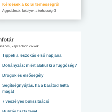
Kérdések a korai terhességről
Aggodalmak, kételyek a terhességről
nfotár
asznos, kapcsolódó cikkek
Tippek a leszokás első napjaira
Dohányzás: miért alakul ki a függőség?
Drogok és elsősegély
Segítségnyújtás, ha a barátod leitta
magát
7 veszélyes buliszituáció
Bulizás tiszta fejjel