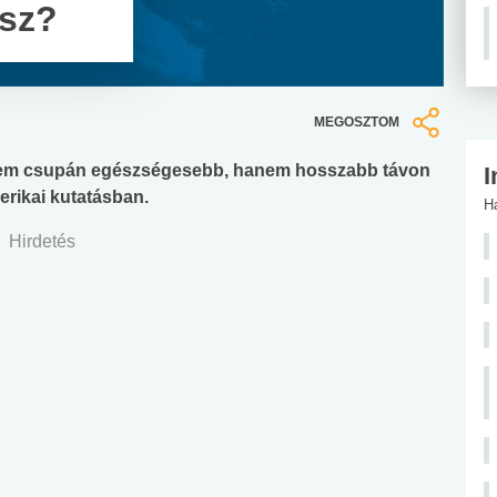
esz?
MEGOSZTOM
 nem csupán egészségesebb, hanem hosszabb távon
I
erikai kutatásban.
H
Hirdetés