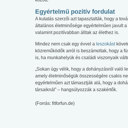
Egyértelmű pozitív fordulat
A kutatás szerzői azt tapasztalták, hogy a to
általános életminősége egyértelműen javult a
valamint pozitívabban álltak az élethez is.
Mindez nem csak egy évvel a
leszokást
követő
közreműködők arról is beszámoltak, hogy a fü
is, ha munkahelyük és családi viszonyaik vál
„Sokan úgy vélik, hogy a dohányzásról való l
amely életminőségük összességére csakis nega
egyértelműen azt támasztják alá, hogy a doh
társaiknál” – hangsúlyozzák a szakértők.
(Forrás: fitforfun.de)