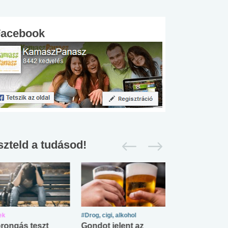
Facebook
szteld a tudásod!
ek
#Drog, cigi, alkohol
#Zöldövezet
rongás teszt
Gondot jelent az
Mekkora az ö