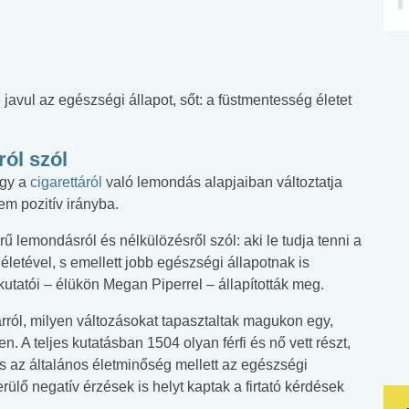
l javul az egészségi állapot, sőt: a füstmentesség életet
ól szól
ogy a
cigarettáról
való lemondás alapjaiban változtatja
m pozitív irányba.
ű lemondásról és nélkülözésről szól: aki le tudja tenni a
életével, s emellett jobb egészségi állapotnak is
kutatói – élükön Megan Piperrel – állapították meg.
rról, milyen változásokat tapasztaltak magukon egy,
n. A teljes kutatásban 1504 olyan férfi és nő vett részt,
 s az általános életminőség mellett az egészségi
ülő negatív érzések is helyt kaptak a firtató kérdések