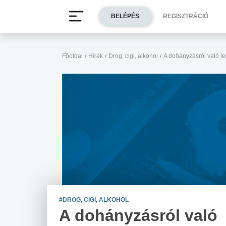
BELÉPÉS
REGISZTRÁCIÓ
Főoldal
/
Hírek
/
Drog, cigi, alkohol
/
A dohányzásról való l
#DROG, CIGI, ALKOHOL
A dohányzásról való