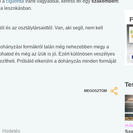
i a
cigaretta
iránti vágyaddal, keress fel egy
szakembert
!
 a leszokásban.
ól és az osztálytársaidtól. Van, aki segít, nem kell
dohányzási formákról talán még nehezebben megy a
phatod és még az ízük is jó. Ezért különösen veszélyes
ezítheti. Próbáld elkerülni a dohányzás minden formáját
Te
MEGOSZTOM
#Suli, munka
#Suli, munka
#Lél
Hirdetés
Angol középfokú
Internet-függőség
Szo