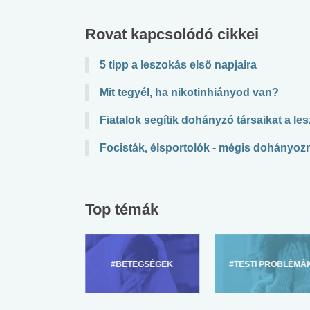
Rovat kapcsolódó cikkei
5 tipp a leszokás első napjaira
Mit tegyél, ha nikotinhiányod van?
Fiatalok segítik dohányzó társaikat a l
Focisták, élsportolók - mégis dohányoz
Top témák
ZÜLŐKNEK
#BETEGSÉGEK
#TESTI PROBLÉMÁ