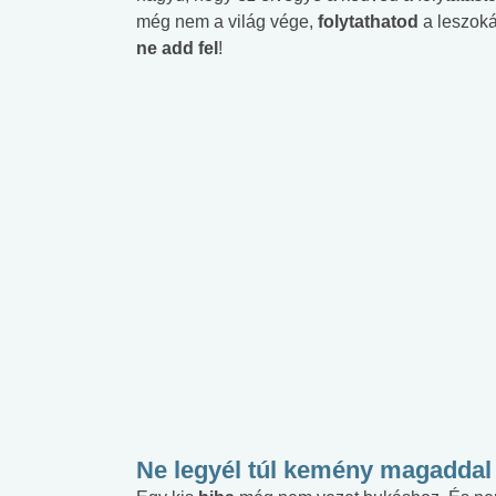
még nem a világ vége,
folytathatod
a leszoká
ne add fel
!
Ne legyél túl kemény magaddal