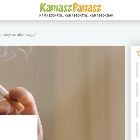
KAMASZOKRÓL, KAMASZOKTÓL, KAMASZOKNAK
 dohányzás utáni vágy?