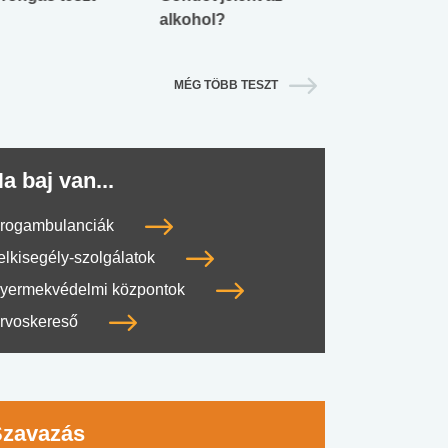
alkohol?
lábnyomod?
MÉG TÖBB TESZT
a baj van...
rogambulanciák
elkisegély-szolgálatok
yermekvédelmi központok
rvoskereső
Szavazás