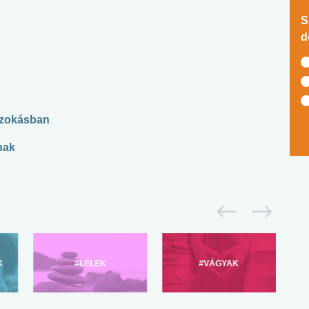
S
d
eszokásban
nak
K
#LÉLEK
#VÁGYAK