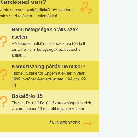
Kérdésed van?
Kérdezz orvos szakértőinktől, és biztosan
választ lelsz égető problémáidra!
Nemi betegségek orális szex
esetén
Védekezés nélküli orális szex esetén kell
tartani a nemi betegségek átadásától s
annak...
Keresztszalag-pótlás De mikor?
Tisztelt Szakértő! Engem Alexnek hívnak,
1999. október 4-én születtem, 194 cm, 99
kg...
Bokatörés 15
Tisztelt Dr. nő / Dr. úr! Szurdokpüspökin élek,
viszont január 19-én Jobbágyiban voltam...
ÉN IS KÉRDEZEK