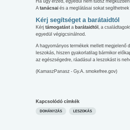
Ha úgy érzed, egyedül nem tudsz megküzden
A
tanácsai
és a meglátásai sokat segíthetnek
Kérj segítséget a barátaidtól
Kérj
támogatást
a
barátaidtól
, a családtagokt
egyedül végigcsinálnod.
A hagyományos termékek mellett megjelenő 
leszokás, hiszen gyakorlatilag bármikor előka
az egészségedre, ráadásul a leszokást is neh
(KamaszPanasz - Gy.A. smokefree.gov)
Kapcsolódó címkék
DOHÁNYZÁS
LESZOKÁS
 alkohol
#Zöldövezet
#Betegségek
lent az
Mekkora az ökológiai
Elsősegély