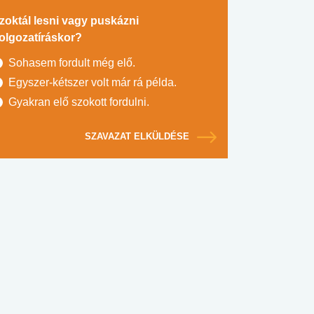
zoktál lesni vagy puskázni
olgozatíráskor?
Sohasem fordult még elő.
Egyszer-kétszer volt már rá példa.
Gyakran elő szokott fordulni.
SZAVAZAT ELKÜLDÉSE
#SULI, MUNKA
#DROG, CIGI, ALKOHOL
#TÁPLÁLK