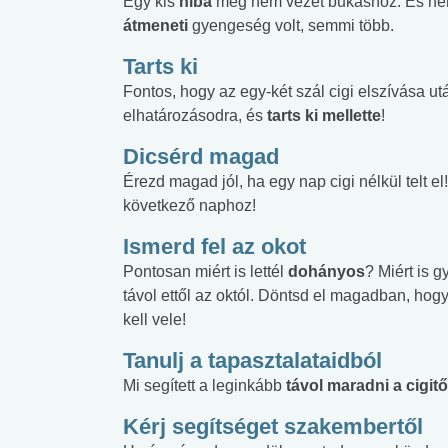
Egy kis
hiba
még nem vezet bukáshoz. És nem 
átmeneti
gyengeség volt, semmi több.
Tarts ki
Fontos, hogy az egy-két szál cigi elszívása u
elhatározásodra, és
tarts ki mellette
!
Dicsérd magad
Érezd magad jól, ha egy nap cigi nélkül telt
következő naphoz!
Ismerd fel az okot
Pontosan miért is lettél
dohányos
? Miért is 
távol ettől az októl. Döntsd el magadban, ho
kell vele!
Tanulj a tapasztalataidból
Mi segített a leginkább
távol maradni a cigitő
Kérj segítséget szakembertől