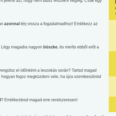
jelenti azt, hogy nem tudsz leszokni végleg. Csak egy
tán
azonnal
térj vissza a fogadalmadhoz! Emlékezz az
 el! Légy magadra nagyon
büszke
, és meríts ebből erőt a
gyengülsz el időnként a leszokás során? Tartsd magad
gy hogyan fogsz megküzdeni vele, ha újra szembesülnöd
l
? Emlékeztesd magad erre rendszeresen!