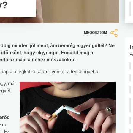
y?
MEGOSZTOM
Eddig minden jól ment, ám nemrég elgyengültél? Ne
I
l időnként, hogy elgyengül. Fogadd meg a
H
endülsz majd a nehéz időszakokon.
napja a legkritikusabb, ilyenkor a legkönnyebb
agy, már
egyél,
terőd
e ne
l. Ez