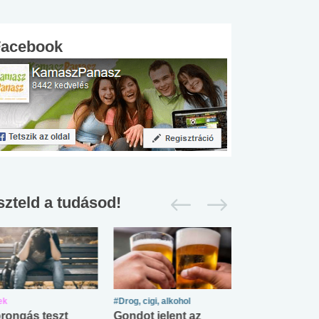
Facebook
szteld a tudásod!
ek
#Drog, cigi, alkohol
#Zöldövezet
rongás teszt
Gondot jelent az
Mekkora az ö