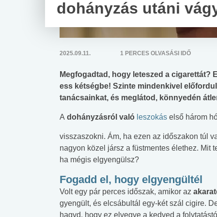
dohányzás utáni vág
2025.09.11.
1 PERCES OLVASÁSI IDŐ
Megfogadtad, hogy leteszed a cigarettát? 
ess kétségbe! Szinte mindenkivel előfordu
tanácsainkat, és meglátod, könnyedén átl
A
dohányzásról való
leszokás
első három hó
visszaszokni. Ám, ha ezen az időszakon túl v
nagyon közel jársz a füstmentes élethez. Mit t
ha mégis elgyengülsz?
Fogadd el, hogy elgyengültél
Volt egy pár perces időszak, amikor az
akara
gyengült, és elcsábultál egy-két szál cigire. D
hagyd, hogy ez elvegye a kedved a folytatástó