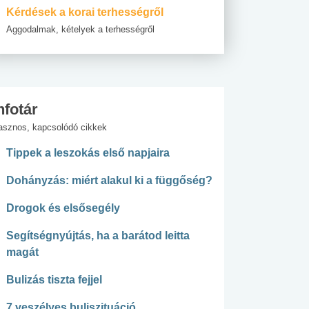
Kérdések a korai terhességről
Aggodalmak, kételyek a terhességről
nfotár
asznos, kapcsolódó cikkek
Tippek a leszokás első napjaira
Dohányzás: miért alakul ki a függőség?
Drogok és elsősegély
Segítségnyújtás, ha a barátod leitta
magát
Bulizás tiszta fejjel
7 veszélyes buliszituáció