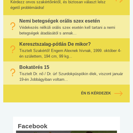
Kérdezz orvos szakértőinktől, és biztosan választ lelsz
égető problémáidra!
Nemi betegségek orális szex esetén
Védekezés nélküli orális szex esetén kell tartani a nemi
betegségek átadásától s annak...
Keresztszalag-pótlás De mikor?
Tisztelt Szakértő! Engem Alexnek hívnak, 1999. október 4-
én születtem, 194 cm, 99 kg...
Bokatörés 15
Tisztelt Dr. nő / Dr. úr! Szurdokpüspökin élek, viszont január
19-én Jobbágyiban voltam...
ÉN IS KÉRDEZEK
Facebook