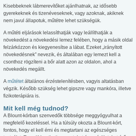
Kisebbeknek lábmerevítőket ajánlhatnak, az idősebb
gyerekeknek és tizenéveseknek, vagy azoknak, akiknek
nem javul állapotuk, műtétre lehet szükségük.
A műtéti eljárások lelassíthatják vagy leállíthatják a
növekedést a növekedési lemez felében, hogy a másik oldal
felzárkózzon és kiegyenesítse a lábat. Ezeket „irányított
növekedésnek” nevezik, és általában egy lemezt kell a
csonthoz rögzíteni a bőr alatt azon az oldalon, ahol a
növekedés megállt.
A
műtétet
általános érzéstelenítésben, vagyis altatásban
végzik. Később szükség lehet gipszre vagy mankóra, illetve
fizikoterápiára is.
Mit kell még tudnod?
A Blount-kórban szenvedők többsége meggyógyulhat a
megfelelő kezeléssel. Ha a túlsúly okozta a Blount-kórt,
fontos, hogy el kell érni és megtartani az egészséges