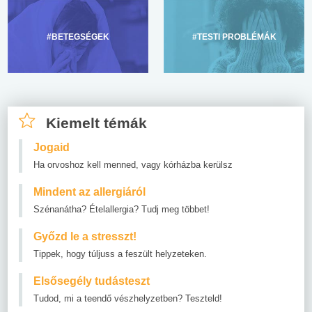
#BETEGSÉGEK
#TESTI PROBLÉMÁK
Kiemelt témák
Jogaid
Ha orvoshoz kell menned, vagy kórházba kerülsz
Mindent az allergiáról
Szénanátha? Ételallergia? Tudj meg többet!
Győzd le a stresszt!
Tippek, hogy túljuss a feszült helyzeteken.
Elsősegély tudásteszt
Tudod, mi a teendő vészhelyzetben? Teszteld!