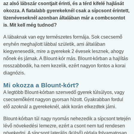
az alsó lábszár csontjait érinti, és a térd kifelé hajlását
okozza. A fiatalabb gyerekeknél csak a sípcsont érintett,
tizenéveseknél azonban általában már a combcsontot
is. Mit kell még tudnod?
A lábaknak van egy természetes formája. Sok csecsemő
enyhén meghajlott lábbal születik, ami általában
kiegyenesedik, mire a gyerekek 2 évesek lesznek, ahogy
nőnek és járnak. A Blount-kór más. Blount-kórban a hajlítás
rosszabbodik, ha nem kezelik, ezért nagyon fontos a korai
diagnózis.
Mi okozza a Blount-kórt?
A legtöbb Blount-kórban szenvedő gyerek túlsúlyos, vagy
csecsemőként nagyon gyorsan hízott. Gyakrabban fordul
elő azoknál a gyerekeknél, akik korán elkezdtek járni.
Blount-kórban túl nagy nyomás nehezedik a sípcsont tetején
lévő növekedési lemezre, ezért a csont nem tud rendesen
növekedni. A sípcsont laterális (külső) oldala folyamatosan