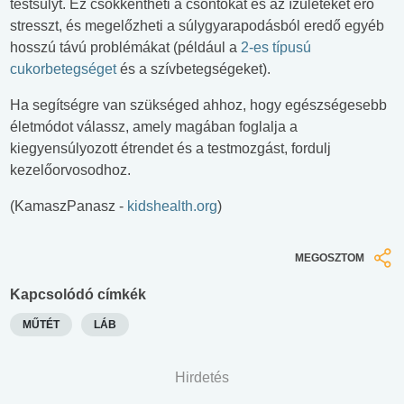
testsúlyt. Ez csökkentheti a csontokat és az ízületeket érő
stresszt, és megelőzheti a súlygyarapodásból eredő egyéb
hosszú távú problémákat (például a
2-es típusú
cukorbetegséget
és a szívbetegségeket).
Ha segítségre van szükséged ahhoz, hogy egészségesebb
életmódot válassz, amely magában foglalja a
kiegyensúlyozott étrendet és a testmozgást, fordulj
kezelőorvosodhoz.
(KamaszPanasz -
kidshealth.org
)
MEGOSZTOM
Kapcsolódó címkék
MŰTÉT
LÁB
Hirdetés