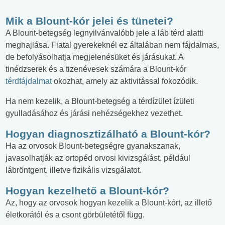
Mik a Blount-kór jelei és tünetei?
A Blount-betegség legnyilvánvalóbb jele a láb térd alatti
meghajlása. Fiatal gyerekeknél ez általában nem fájdalmas,
de befolyásolhatja megjelenésüket és járásukat. A
tinédzserek és a tizenévesek számára a Blount-kór
térdfájdalmat
okozhat, amely az aktivitással fokozódik.
Ha nem kezelik, a Blount-betegség a térdízület ízületi
gyulladásához és járási nehézségekhez vezethet.
Hogyan diagnosztizálható a Blount-kór?
Ha az orvosok Blount-betegségre gyanakszanak,
javasolhatják az ortopéd orvosi kivizsgálást, például
lábröntgent, illetve fizikális vizsgálatot.
Hogyan kezelhető a Blount-kór?
Az, hogy az orvosok hogyan kezelik a Blount-kórt, az illető
életkorától és a csont görbületétől függ.