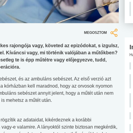
MEGOSZTOM
lkes rajongója vagy, követed az epizódokat, s izgulsz,
I
el. Kíváncsi vagy, mi történik valójában a műtőkben?
H
etleg te is épp műtétre vagy előjegyezve, tudd,
perációra.
sebészet, és az ambuláns sebészet. Az első verzió azt
re a kórházban kell maradnod, hogy az orvosok nyomon
ambuláns sebészet annyit jelent, hogy a műtét után nem
is mehetsz a műtét után.
rögzítik az adataidat, kikérdeznek a korábbi
 vagy-e valamire. A lányoktól szinte biztosan megkérdik,