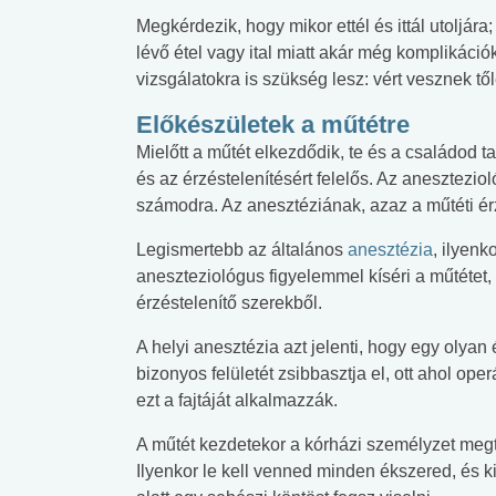
Megkérdezik, hogy mikor ettél és ittál utoljára
lévő étel vagy ital miatt akár még komplikáció
vizsgálatokra is szükség lesz: vért vesznek tő
Előkészületek a műtétre
Mielőtt a műtét elkezdődik, te és a családod ta
és az érzéstelenítésért felelős. Az anesztezio
számodra. Az anesztéziának, azaz a műtéti érz
Legismertebb az általános
anesztézia
, ilyenk
aneszteziológus figyelemmel kíséri a műtétet,
érzéstelenítő szerekből.
A helyi anesztézia azt jelenti, hogy egy olyan
bizonyos felületét zsibbasztja el, ott ahol op
ezt a fajtáját alkalmazzák.
A műtét kezdetekor a kórházi személyzet megtisz
Ilyenkor le kell venned minden ékszered, és k