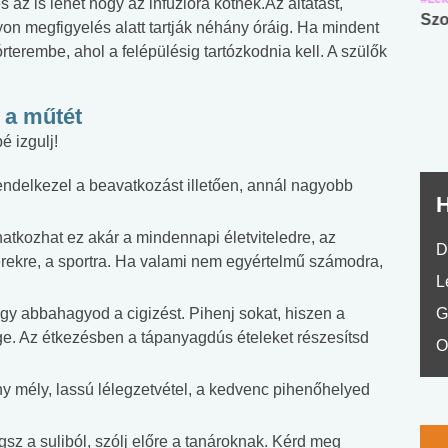
 az is lehet hogy az infúzióra kötnek.Az altatást,
Angol középfokú
Internet-függőség
Szo
yon megfigyelés alatt tartják néhány óráig. Ha mindent
nyelvvizsga teszt -
teszt
terembe, ahol a felépülésig tartózkodnia kell. A szülők
No.42
 a műtét
é izgulj!
endelkezel a beavatkozást illetően, annál nagyobb
H
natkozhat ez akár a mindennapi életviteledre, az
D
rekre, a sportra. Ha valami nem egyértelmű számodra,
L
gy abbahagyod a cigizést. Pihenj sokat, hiszen a
G
e. Az étkezésben a tápanyagdús ételeket részesítsd
O
y mély, lassú lélegzetvétel, a kedvenc pihenőhelyed
sz a suliból, szólj előre a tanároknak. Kérd meg