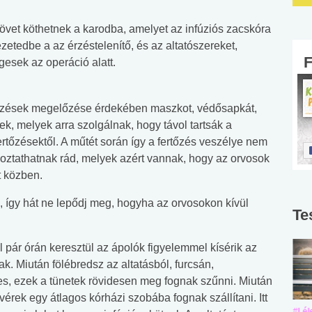
övet köthetnek a karodba, amelyet az infúziós zacskóra
ezetedbe a az érzéstelenítő, és az altatószereket,
esek az operáció alatt.
tőzések megelőzése érdekében maszkot, védősapkát,
k, melyek arra szolgálnak, hogy távol tartsák a
rtőzésektől. A műtét során így a fertőzés veszélye nem
koztathatnak rád, melyek azért vannak, hogy az orvosok
t közben.
, így hát ne lepődj meg, hogyha az orvosokon kívül
Te
ol pár órán keresztül az ápolók figyelemmel kísérik az
ak. Miután fölébredsz az altatásból, furcsán,
s, ezek a tünetek rövidesen meg fognak szűnni. Miután
vérek egy átlagos kórházi szobába fognak szállítani. Itt
#Suli, munka
#Suli, munka
#Lél