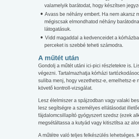
valamelyik barátodat, hogy készítsen jegy
Avass be néhány embert. Ha nem akarsz min
mégiscsak elmondhatod néhány barátodnak, 
látogatásuk.
Vidd magaddal a kedvenceidet a kórházba.
perceket is szebbé teheti számodra.
A műtét után
Gondolj a műtét utáni ici-pici részletekre is. 
végezni. Tartalmazhatja kórházi tartózkodásod 
suliba menj, hogy vezethetsz-e, emelhetsz-e 
követő kontroll-vizsgálat.
Lesz élelmiszer a spájzodban vagy valaki bes
lesz segítségre a személyes ellátásodat illető
fájdalomcsillapító gyógyszert szedsz (ezek al
megsétáltassa a kutyád vagy kitisztítsa az alo
A műtétre való teljes felkészülés lehetséges.