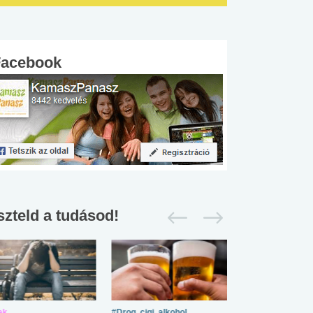
Facebook
szteld a tudásod!
ek
#Drog, cigi, alkohol
#Zöldövezet