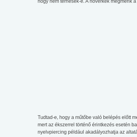
hogy nem terhesek-e. A nővérkék megmérik a 
Tudtad-e, hogy a műtőbe való belépés előtt me
mert az ékszerrel történő érintkezés esetén bak
nyelvpiercing például akadályozhatja az altatá