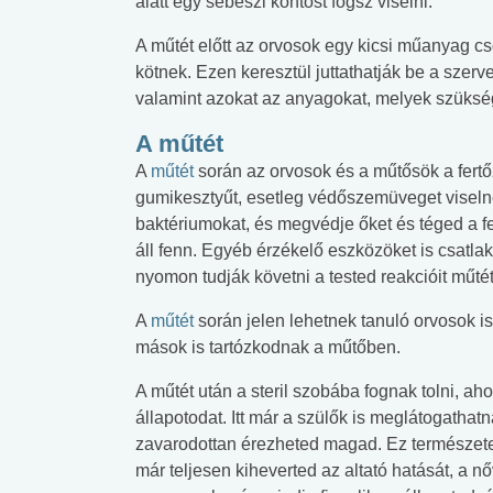
alatt egy sebészi köntöst fogsz viselni.
A műtét előtt az orvosok egy kicsi műanyag cs
kötnek. Ezen keresztül juttathatják be a szerv
valamint azokat az anyagokat, melyek szükség
A műtét
A
műtét
során az orvosok és a műtősök a fer
gumikesztyűt, esetleg védőszemüveget viselne
baktériumokat, és megvédje őket és téged a fe
áll fenn. Egyéb érzékelő eszközöket is csatla
nyomon tudják követni a tested reakcióit műté
A
műtét
során jelen lehetnek tanuló orvosok is
mások is tartózkodnak a műtőben.
A műtét után a steril szobába fognak tolni, ah
állapotodat. Itt már a szülők is meglátogathatn
zavarodottan érezheted magad. Ez természete
már teljesen kiheverted az altató hatását, a nő
 alkohol
#Zöldövezet
#Betegségek