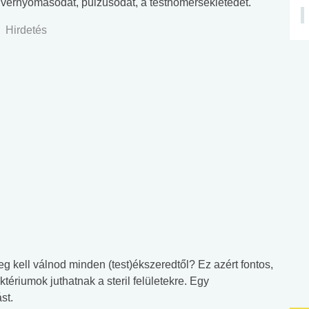
vérnyomásodat, pulzusodat, a testhőmérsékletedet.
Hirdetés
g kell válnod minden (test)ékszeredtől? Ez azért fontos,
tériumok juthatnak a steril felületekre. Egy
st.