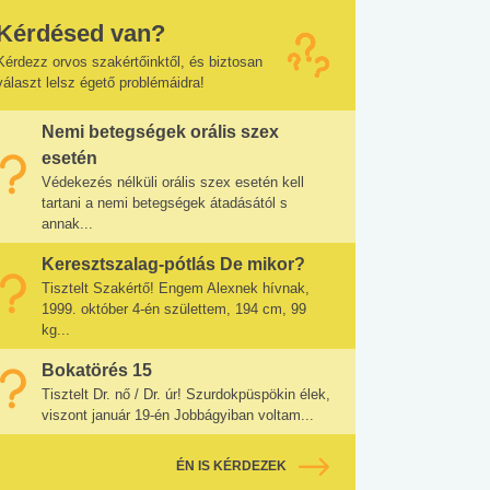
Kérdésed van?
Kérdezz orvos szakértőinktől, és biztosan
választ lelsz égető problémáidra!
Nemi betegségek orális szex
esetén
Védekezés nélküli orális szex esetén kell
tartani a nemi betegségek átadásától s
annak...
Keresztszalag-pótlás De mikor?
Tisztelt Szakértő! Engem Alexnek hívnak,
1999. október 4-én születtem, 194 cm, 99
kg...
Bokatörés 15
Tisztelt Dr. nő / Dr. úr! Szurdokpüspökin élek,
viszont január 19-én Jobbágyiban voltam...
ÉN IS KÉRDEZEK