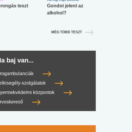
rongás teszt
Gondot jelent az
Mekkora az ö
alkohol?
lábnyomod?
MÉG TÖBB TESZT
a baj van...
rogambulanciák
elkisegély-szolgálatok
yermekvédelmi központok
rvoskereső