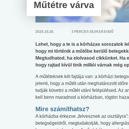
Műtétre várva
2025.10.20.
3 PERCES OLVASÁSI IDŐ
Lehet, hogy a te is a kórházas sorozatok le
hogy mi történik a műtőbe kerülő betegekk
Megtudhatod, ha elolvasod cikkünket. Ha es
hogy rajtad kívül tinik milliói várnak még o
A műtéteknek két fajtája van: a kórházi beteg
jelenti, hogy a műtét után meghatározott idő
tudják követni a műtét utáni felépülésed. Az 
kell benn maradnod a kórházban, rögtön haza 
Mire számíthatsz?
A kórházba érkezve „felvesznek az osztályra”: 
betegségeidről, megtudakolják, hogy allergiás