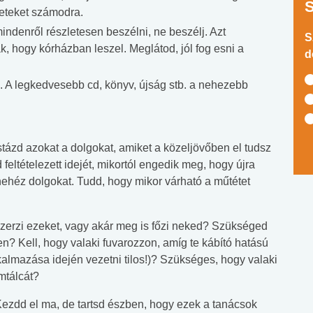
zeteket számodra.
denről részletesen beszélni, ne beszélj. Azt
S
hogy kórházban leszel. Meglátod, jól fog esni a
d
 A legkedvesebb cd, könyv, újság stb. a nehezebb
Listázd azokat a dolgokat, amiket a közeljövőben el tudsz
feltételezett idejét, mikortól engedik meg, hogy újra
nehéz dolgokat. Tudd, hogy mikor várható a műtétet
zerzi ezeket, vagy akár meg is főzi neked? Szükséged
en? Kell, hogy valaki fuvarozzon, amíg te kábító hatású
kalmazása idején vezetni tilos!)? Szükséges, hogy valaki
mtálcát?
 Kezdd el ma, de tartsd észben, hogy ezek a tanácsok