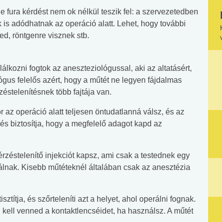
; e fura kérdést nem ok nélkül teszik fel: a szervezetedben
k is adódhatnak az operáció alatt. Lehet, hogy további
led, röntgenre visznek stb.
lálkozni fogtok az aneszteziológussal, aki az altatásért,
lógus felelős azért, hogy a műtét ne legyen fájdalmas
éstelenítésnek több fajtája van.
or az operáció alatt teljesen öntudatlanná válsz, és az
 és biztosítja, hogy a megfelelő adagot kapd az
 érzéstelenítő injekciót kapsz, ami csak a testednek egy
erálnak. Kisebb műtéteknél általában csak az anesztézia
títja, és szőrteleníti azt a helyet, ahol operálni fognak.
i kell venned a kontaktlencséidet, ha használsz. A műtét