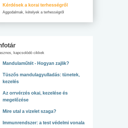
Kérdések a korai terhességről
Aggodalmak, kételyek a terhességről
nfotár
asznos, kapcsolódó cikkek
Mandulaműtét - Hogyan zajlik?
Tüszős mandulagyulladás: tünetek,
kezelés
Az orrvérzés okai, kezelése és
megelőzése
Mire utal a vizelet szaga?
Immunrendszer: a test védelmi vonala