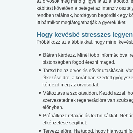
az orvosok még mindig figyelik az állapotod, és
lent az
Mekkora az ökológiai
Elsősegély
kábítást követően a beteget az intenzív osztál
lábnyomod?
tudásteszt
rendben találnak, hordágyon begördítik egy kór
itt bármikor meglátogathatják a gyereküket.
Hogy kevésbé stresszes legyen
Próbálkozz az alábbiakkal, hogy minél kevésb
Bátran kérdezz. Minél több információval r
biztonságban fogod érezni magad.
Tartsd be az orvos és nővér utasításait. Vo
étkezéseidre, a korábban szedett gyógysze
kérdezd meg az orvosodat.
Változtass a szokásaidon. Kezdd azzal, ho
szervezetednek regenerációra van szükség
előnyben.
Próbálkozz relaxációs technikákkal. Néhán
elképzelése segíthet.
Tervezz előre. Ha tudod, hogy hiányozni fog