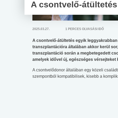
A csontvelő-átültetés
2025.03.27.
1 PERCES OLVASÁSI IDŐ
A csontvelő-átültetés egyik leggyakrabban 
transzplantációra általában akkor kerül so
transzplantáció során a megbetegedett cso
amelyek idővel új, egészséges vérsejteket 
A csontvelődonor általában egy közeli család
szempontból kompatibilisek, kisebb a komplik