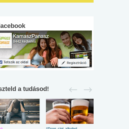
Facebook
szteld a tudásod!
ek
#Drog, cigi, alkohol
#Zöldövezet