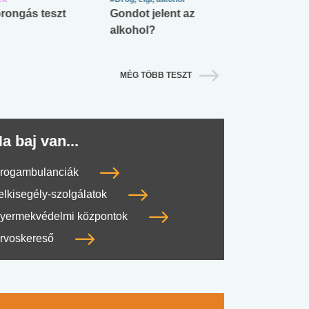
rongás teszt
Gondot jelent az
Mekkora az ö
alkohol?
lábnyomod?
MÉG TÖBB TESZT
a baj van...
rogambulanciák
elkisegély-szolgálatok
yermekvédelmi központok
#SULI, MUNKA
#DROG, CIGI, ALKOHOL
#TÁPLÁLK
rvoskereső