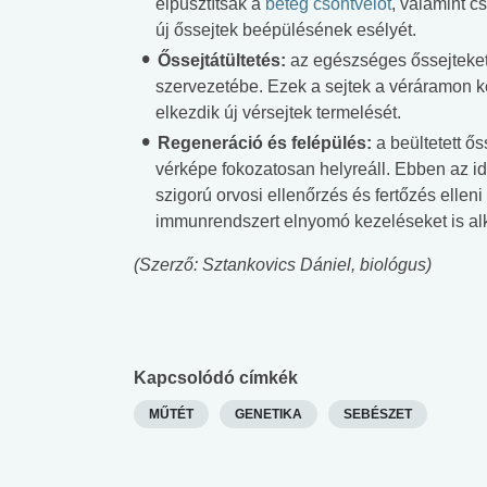
elpusztítsák a
beteg csontvelőt
, valamint c
új őssejtek beépülésének esélyét.
Őssejtátültetés:
az egészséges őssejteket 
szervezetébe. Ezek a sejtek a véráramon k
elkezdik új vérsejtek termelését.
Regeneráció és felépülés:
a beültetett ő
vérképe fokozatosan helyreáll. Ebben az 
szigorú orvosi ellenőrzés és fertőzés elle
immunrendszert elnyomó kezeléseket is al
(Szerző: Sztankovics Dániel, biológus)
Kapcsolódó címkék
MŰTÉT
GENETIKA
SEBÉSZET