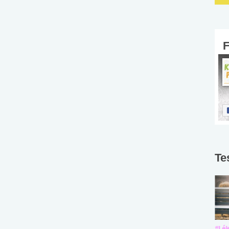
Te
#Suli, munka
#Suli, munka
#Lél