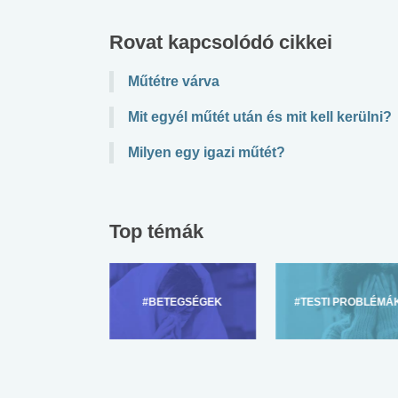
lent az
Mekkora az ökológiai
Elsősegély
Rovat kapcsolódó cikkei
lábnyomod?
tudásteszt
Műtétre várva
Mit egyél műtét után és mit kell kerülni?
Milyen egy igazi műtét?
Top témák
ZÜLŐKNEK
#BETEGSÉGEK
#TESTI PROBLÉMÁ