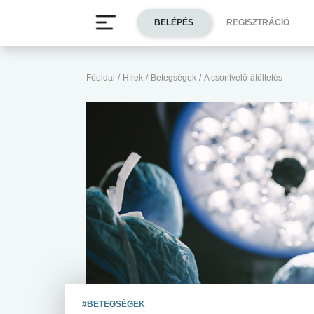
BELÉPÉS
REGISZTRÁCIÓ
Főoldal
/
Hírek
/
Betegségek
/
A csontvelő-átültetés
#BETEGSÉGEK