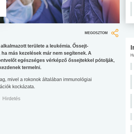
MEGOSZTOM
alkalmazott területe a leukémia. Őssejt-
I
r, ha más kezelések már nem segítenek. A
H
ntvelőt egészséges vérképző őssejtekkel pótolják,
kezdenek termelni.
tag, mivel a rokonok általában immunológiai
ációk kockázata.
Hirdetés