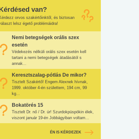
Kérdésed van?
Kérdezz orvos szakértőinktől, és biztosan
választ lelsz égető problémáidra!
Nemi betegségek orális szex
esetén
Védekezés nélküli orális szex esetén kell
tartani a nemi betegségek átadásától s
annak...
Keresztszalag-pótlás De mikor?
Tisztelt Szakértő! Engem Alexnek hívnak,
1999. október 4-én születtem, 194 cm, 99
kg...
Bokatörés 15
Tisztelt Dr. nő / Dr. úr! Szurdokpüspökin élek,
viszont január 19-én Jobbágyiban voltam...
ÉN IS KÉRDEZEK