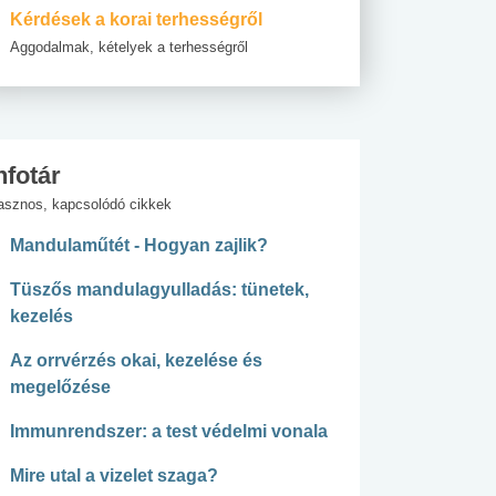
Kérdések a korai terhességről
Aggodalmak, kételyek a terhességről
nfotár
asznos, kapcsolódó cikkek
Mandulaműtét - Hogyan zajlik?
Tüszős mandulagyulladás: tünetek,
kezelés
Az orrvérzés okai, kezelése és
megelőzése
Immunrendszer: a test védelmi vonala
Mire utal a vizelet szaga?