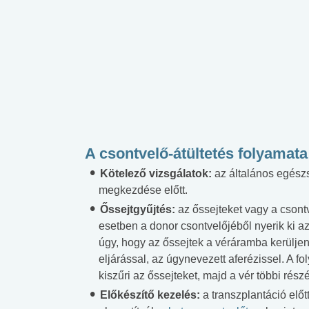
A csontvelő-átültetés folyamata
Kötelező vizsgálatok:
az általános egész
megkezdése előtt.
Őssejtgyűjtés:
az őssejteket vagy a csontv
esetben a donor csontvelőjéből nyerik ki az
úgy, hogy az őssejtek a véráramba kerüljen
eljárással, az úgynevezett aferézissel. A f
kiszűri az őssejteket, majd a vér többi rész
Előkészítő kezelés:
a transzplantáció elő