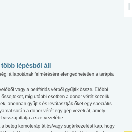
 több lépésből áll
ségi állapotának felmérésére elengedhetetlen a terápia
előből vagy a perifériás vérből gyűjtik össze. Előbbi
 őssejteket, míg utóbbi esetben a donor vérét kezelik
ek, ahonnan gyűjtik és leválasztják őket egy speciális
olyamat során a donor vérét egy gép vezeti át, amely
ét visszajuttatja a szervezetébe.
tt a beteg kemoterápiát és/vagy sugárkezelést kap, hogy