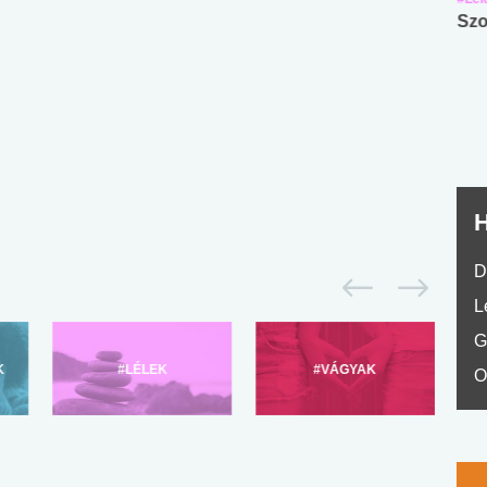
Angol középfokú
Internet-függőség
Szo
nyelvvizsga teszt -
teszt
No.42
H
D
L
G
K
#LÉLEK
#VÁGYAK
O