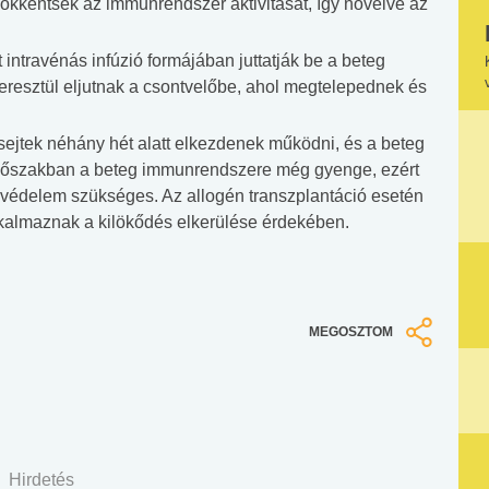
sökkentsék az immunrendszer aktivitását, így növelve az
intravénás infúzió formájában juttatják be a beteg
eresztül eljutnak a csontvelőbe, ahol megtelepednek és
ssejtek néhány hét alatt elkezdenek működni, és a beteg
időszakban a beteg immunrendszere még gyenge, ezért
ni védelem szükséges. Az allogén transzplantáció esetén
kalmaznak a kilökődés elkerülése érdekében.
MEGOSZTOM
Hirdetés