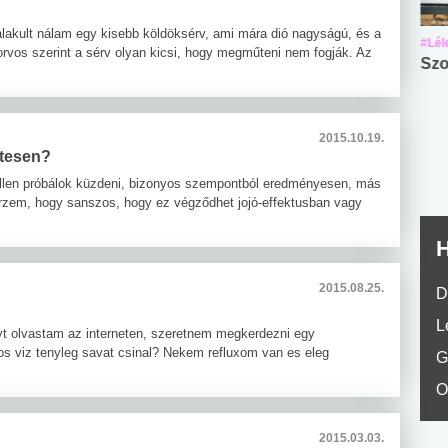
alakult nálam egy kisebb köldöksérv, ami mára dió nagyságú, és a
#Suli, munka
#Suli, munka
#Lél
iorvos szerint a sérv olyan kicsi, hogy megműteni nem fogják. Az
Angol középfokú
Internet-függőség
Szo
nyelvvizsga teszt -
teszt
No.42
2015.10.19.
ntesen?
llen próbálok küzdeni, bizonyos szempontból eredményesen, más
zem, hogy sanszos, hogy ez végződhet jojó-effektusban vagy
H
2015.08.25.
D
L
nyt olvastam az interneten, szeretnem megkerdezni egy
omos viz tenyleg savat csinal? Nekem refluxom van es eleg
G
O
2015.03.03.