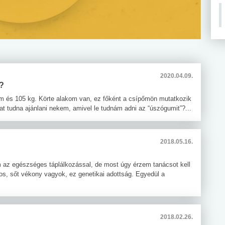
2020.04.09.
?
cm és 105 kg. Körte alakom van, ez főként a csípőmön mutatkozik
kat tudna ajánlani nekem, amivel le tudnám adni az “úszógumit”?...
2018.05.16.
 az egészséges táplálkozással, de most úgy érzem tanácsot kell
s, sőt vékony vagyok, ez genetikai adottság. Egyedül a
2018.02.26.