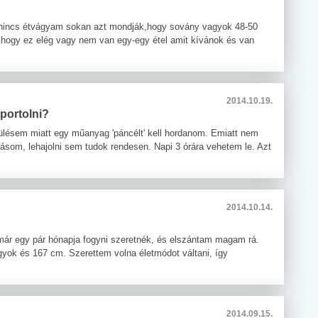
s nincs étvágyam sokan azt mondják,hogy sovány vagyok 48-50
,hogy ez elég vagy nem van egy-egy étel amit kívánok és van
2014.10.19.
sportolni?
dülésem miatt egy műanyag 'páncélt' kell hordanom. Emiatt nem
gásom, lehajolni sem tudok rendesen. Napi 3 órára vehetem le. Azt
2014.10.14.
 már egy pár hónapja fogyni szeretnék, és elszántam magam rá.
yok és 167 cm. Szerettem volna életmódot váltani, így
2014.09.15.