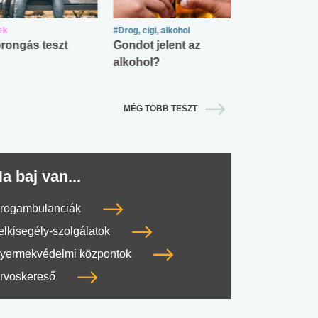
ek
#Drog, cigi, alkohol
#Zöldövezet
rongás teszt
Gondot jelent az
Mekkora az ö
alkohol?
lábnyomod?
MÉG TÖBB TESZT
a baj van...
rogambulanciák
elkisegély-szolgálatok
yermekvédelmi központok
rvoskereső