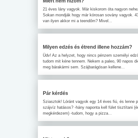
Miért nem hízom?
21 éves lány vagyok. Már kiskorom óta nagyon nehe
Sokan mondják hogy már kórosan sovány vagyok. 43
van ilyen akkor mi a teendőm? Mivel...
Milyen edzés és étrend illene hozzám?
Üdv! Az a helyzet, hogy nincs pénzem személyi edz
tudom mit kéne tennem. Nekem a paleo, 90 napos di
meg bárakármi sem. Szájbarágósan kellene...
Pár kérdés
Sziasztok! Lóránt vagyok egy 14 éves fiú, és lenne 
szájvíz hatásos? -hány naponta kell fület tisztítani
megkérdezem) -tudom, hogy a pizza...