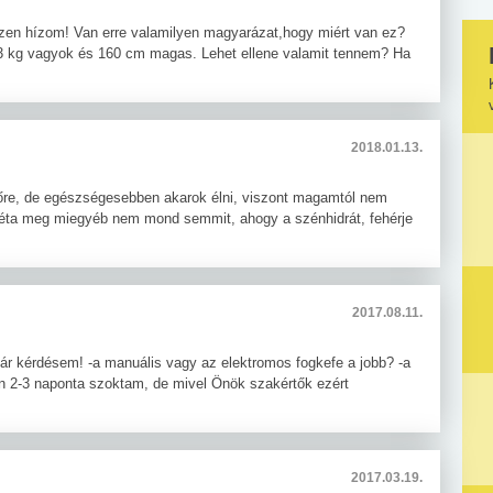
zen hízom! Van erre valamilyen magyarázat,hogy miért van ez?
 kg vagyok és 160 cm magas. Lehet ellene valamit tennem? Ha
2018.01.13.
őre, de egészségesebben akarok élni, viszont magamtól nem
éta meg miegyéb nem mond semmit, ahogy a szénhidrát, fehérje
2017.08.11.
pár kérdésem! -a manuális vagy az elektromos fogkefe a jobb? -a
 (én 2-3 naponta szoktam, de mivel Önök szakértők ezért
2017.03.19.