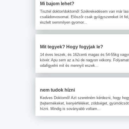
Mi bajom lehet?
Tisztel doktor/doktornő! Székrekedésem van már las
családorvosomat. Elöszőr csak gyógyszereket írt fel
észlelt semmilyen gyomor...
Mit tegyek? Hogy fogyjak le?
14 éves leszek, és 162centi magas és 54-55kg vagy
kövér. Apu sem az a hú de nagyon vékony. Folyamato
odafigyelni mit és mennyit eszek...
nem tudok hízni
Kedves Doktornő! Azt szeretném kérdezni, hogy hogy
(tejtermékeket, kenyérféléket, zöldséget, gyümölcsö
hízni. Mindig is soványabb voltam...