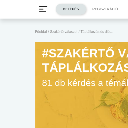
BELÉPÉS
REGISZTRÁCIÓ
Főoldal
/
Szakértő válaszol
/
Táplálkozás és diéta
#SZAKÉRTŐ V
TÁPLÁLKOZÁS
81 db kérdés a tém