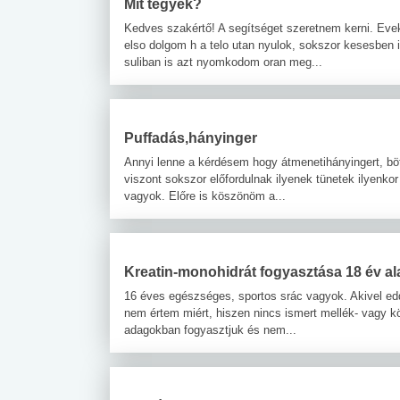
Mit tegyek?
Kedves szakértő! A segítséget szeretnem kerni. Eve
elso dolgom h a telo utan nyulok, sokszor kesesben 
suliban is azt nyomkodom oran meg...
Puffadás,hányinger
Annyi lenne a kérdésem hogy átmenetihányingert, bö
viszont sokszor előfordulnak ilyenek tünetek ilyenk
vagyok. Előre is köszönöm a...
Kreatin-monohidrát fogyasztása 18 év ala
16 éves egészséges, sportos srác vagyok. Akivel edd
nem értem miért, hiszen nincs ismert mellék- vagy kö
adagokban fogyasztjuk és nem...