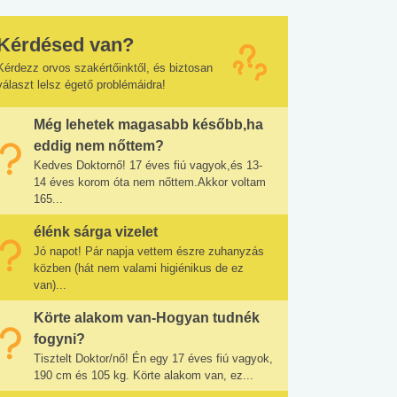
Kérdésed van?
Kérdezz orvos szakértőinktől, és biztosan
választ lelsz égető problémáidra!
Még lehetek magasabb később,ha
eddig nem nőttem?
Kedves Doktornő! 17 éves fiú vagyok,és 13-
14 éves korom óta nem nőttem.Akkor voltam
165...
élénk sárga vizelet
Jó napot! Pár napja vettem észre zuhanyzás
közben (hát nem valami higiénikus de ez
van)...
Körte alakom van-Hogyan tudnék
fogyni?
Tisztelt Doktor/nő! Én egy 17 éves fiú vagyok,
190 cm és 105 kg. Körte alakom van, ez...