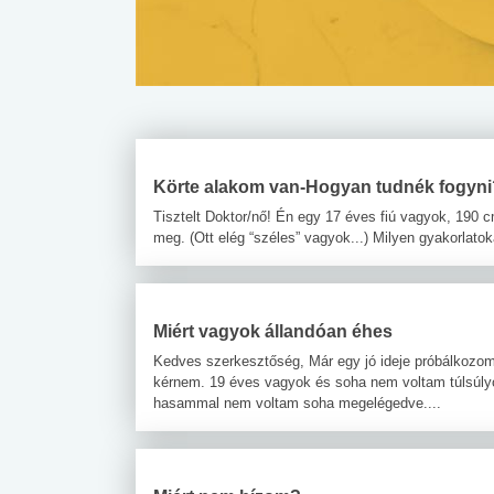
Körte alakom van-Hogyan tudnék fogyni
Tisztelt Doktor/nő! Én egy 17 éves fiú vagyok, 190 
meg. (Ott elég “széles” vagyok...) Milyen gyakorlato
Miért vagyok állandóan éhes
Kedves szerkesztőség, Már egy jó ideje próbálkozom
kérnem. 19 éves vagyok és soha nem voltam túlsúlyo
hasammal nem voltam soha megelégedve....