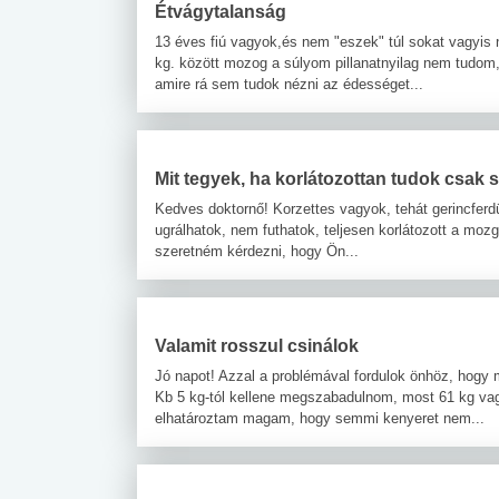
Étvágytalanság
13 éves fiú vagyok,és nem "eszek" túl sokat vagyi
kg. között mozog a súlyom pillanatnyilag nem tudom
amire rá sem tudok nézni az édességet...
Mit tegyek, ha korlátozottan tudok csak 
Kedves doktornő! Korzettes vagyok, tehát gerincfer
ugrálhatok, nem futhatok, teljesen korlátozott a moz
szeretném kérdezni, hogy Ön...
Valamit rosszul csinálok
Jó napot! Azzal a problémával fordulok önhöz, hogy
Kb 5 kg-tól kellene megszabadulnom, most 61 kg vag
elhatároztam magam, hogy semmi kenyeret nem...