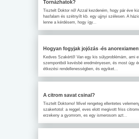
Tornázhatok?
Tisztelt Doktor nő! Azzal kezdeném, hogy pár éve ki
 alkohol
#Zöldövezet
#Betegségek
hasfalam és szétnyílt kb. egy ujjnyi szélesen. A ház
lent az
Mekkora az ökológiai
Elsősegély
lenne a kérdésem, hogy így...
lábnyomod?
tudásteszt
Hogyan fogyjak jojózás -és anorexiame
Kedves Szakértő! Van egy kis súlyproblémám, ami e
szempontból kevésbé eredményesen, és most úgy ér
étkezési rendellenességben, és egyiket...
A citrom savat csinal?
Tisztelt Doktorno! Mivel rengeteg ellentetes veleme
szakertotol: a reggel, eves elott megivott friss citr
erzekeny a gyomrom, es egy ismerosom azt...