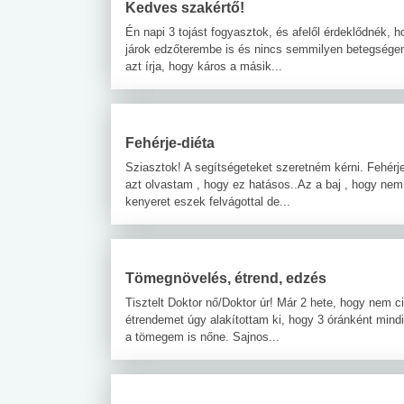
Kedves szakértő!
Én napi 3 tojást fogyasztok, és afelől érdeklődnék
járok edzőterembe is és nincs semmilyen betegségem. E
azt írja, hogy káros a másik...
Fehérje-diéta
Sziasztok! A segítségeteket szeretném kérni. Fehér
azt olvastam , hogy ez hatásos..Az a baj , hogy nem 
kenyeret eszek felvágottal de...
Tömegnövelés, étrend, edzés
Tisztelt Doktor nő/Doktor úr! Már 2 hete, hogy nem 
étrendemet úgy alakítottam ki, hogy 3 óránként mind
a tömegem is nőne. Sajnos...