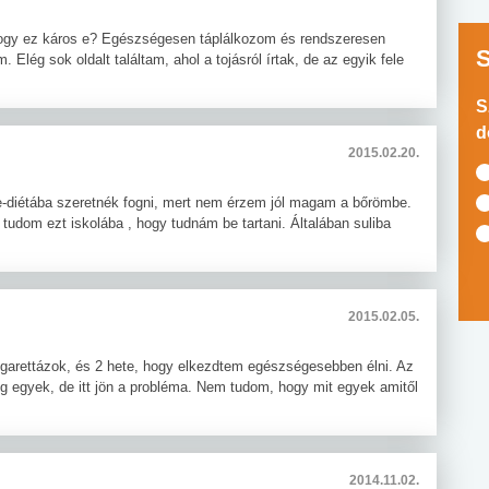
, hogy ez káros e? Egészségesen táplálkozom és rendszeresen
lég sok oldalt találtam, ahol a tojásról írtak, de az egyik fele
S
d
2015.02.20.
je-diétába szeretnék fogni, mert nem érzem jól magam a bőrömbe.
tudom ezt iskolába , hogy tudnám be tartani. Általában suliba
2015.02.05.
cigarettázok, és 2 hete, hogy elkezdtem egészségesebben élni. Az
ig egyek, de itt jön a probléma. Nem tudom, hogy mit egyek amitől
2014.11.02.