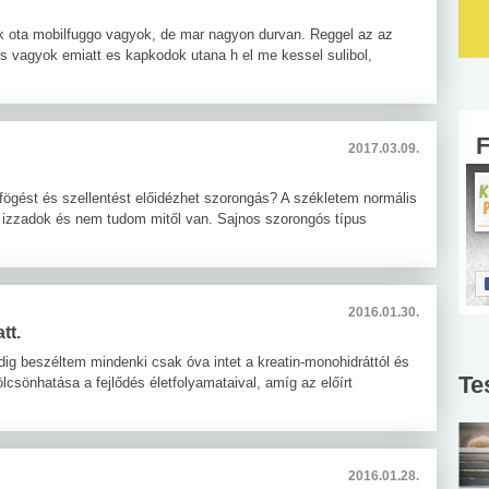
k ota mobilfuggo vagyok, de mar nagyon durvan. Reggel az az
is vagyok emiatt es kapkodok utana h el me kessel sulibol,
2017.03.09.
fögést és szellentést előidézhet szorongás? A székletem normális
or izzadok és nem tudom mitől van. Sajnos szorongós típus
2016.01.30.
tt.
ig beszéltem mindenki csak óva intet a kreatin-monohidráttól és
Te
lcsönhatása a fejlődés életfolyamataival, amíg az előírt
2016.01.28.