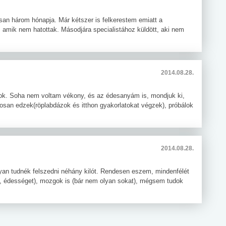
san három hónapja. Már kétszer is felkerestem emiatt a
, amik nem hatottak. Másodjára specialistához küldött, aki nem
2014.08.28.
ok. Soha nem voltam vékony, és az édesanyám is, mondjuk ki,
san edzek(röplabdázok és itthon gyakorlatokat végzek), próbálok
2014.08.28.
an tudnék felszedni néhány kilót. Rendesen eszem, mindenfélét
t, édességet), mozgok is (bár nem olyan sokat), mégsem tudok