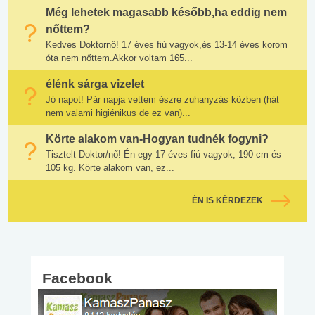
Még lehetek magasabb később,ha eddig nem
nőttem?
Kedves Doktornő! 17 éves fiú vagyok,és 13-14 éves korom
óta nem nőttem.Akkor voltam 165...
élénk sárga vizelet
Jó napot! Pár napja vettem észre zuhanyzás közben (hát
nem valami higiénikus de ez van)...
Körte alakom van-Hogyan tudnék fogyni?
Tisztelt Doktor/nő! Én egy 17 éves fiú vagyok, 190 cm és
105 kg. Körte alakom van, ez...
ÉN IS KÉRDEZEK
Facebook