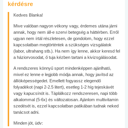
kérdésre
Kedves Blanka!
Mive valóban nagyon vékony vagy, érdemes utána járni
annak, hogy nem áll-e szervi betegség a háttérben. Erről
ugyan nem írtál részletesen, de gondolom, hogy ezzel
kapcsolatban megtörténtek a szükséges vizsgálatok
(labor, ultrahang stb.). Ha nem így lenne, akkor keresd fel
a háziorvosodat, ő tuja kézben tartani a kivizsgálásodat.
A rendszeres könnyű sport mindenképpen ajánlható,
mivel ez lenne e legjobb módja annak, hogy javítsd az
állíóképességedet. Emellett fogyassz elegendő
folyadékot (napi 2-2.5 litert), esetleg 1-2 híg tejeskávét
vagy kapucsínót is. Táplálkozz rendszeresen, napi több
alkalommal (5-6x) és változatosan. Ajánlom multivitamin
szedését is, ezzel kapcsolatban patikában tudnak neked
tanácsot adni.
Minden jót, üdv: