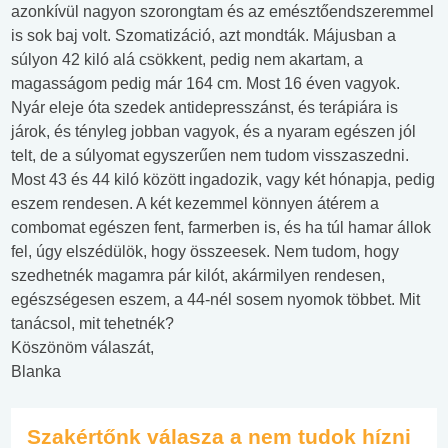
azonkívül nagyon szorongtam és az emésztőendszeremmel
is sok baj volt. Szomatizáció, azt mondták. Májusban a
súlyon 42 kiló alá csökkent, pedig nem akartam, a
magasságom pedig már 164 cm. Most 16 éven vagyok.
Nyár eleje óta szedek antidepresszánst, és terápiára is
járok, és tényleg jobban vagyok, és a nyaram egészen jól
telt, de a súlyomat egyszerűen nem tudom visszaszedni.
Most 43 és 44 kiló között ingadozik, vagy két hónapja, pedig
eszem rendesen. A két kezemmel könnyen átérem a
combomat egészen fent, farmerben is, és ha túl hamar állok
fel, úgy elszédülök, hogy összeesek. Nem tudom, hogy
szedhetnék magamra pár kilót, akármilyen rendesen,
egészségesen eszem, a 44-nél sosem nyomok többet. Mit
tanácsol, mit tehetnék?
Köszönöm válaszát,
Blanka
Szakértőnk válasza a nem tudok hízni