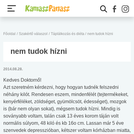
Főoldal
/
Szakértő válaszol
/
Táplálkozás és diéta
/
nem tudok hízni
nem tudok hízni
2014.08.28.
Kedves Doktornő!
Azt szeretném kérdezni, hogy hogyan tudnék felszedni
néhány kilót. Rendesen eszem, mindenfélét (tejtermékeket,
kenyérféléket, zöldséget, gyümölcsöt, édességet), mozgok
is (bár nem olyan sokat), mégsem tudok hízni. Mindig is
soványabb voltam, talán csak 13 éves korom táján volt
normális súlyom, 48 kiló és kb 16o cm. Lassan már 5 éve
szenvedek depresszióban, kétszer voltam kórházban miatta,