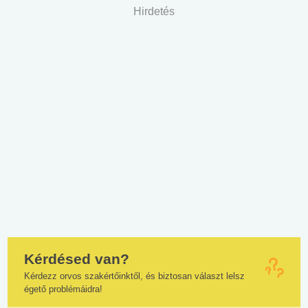
Hirdetés
Kérdésed van?
Kérdezz orvos szakértőinktől, és biztosan választ lelsz
égető problémáidra!