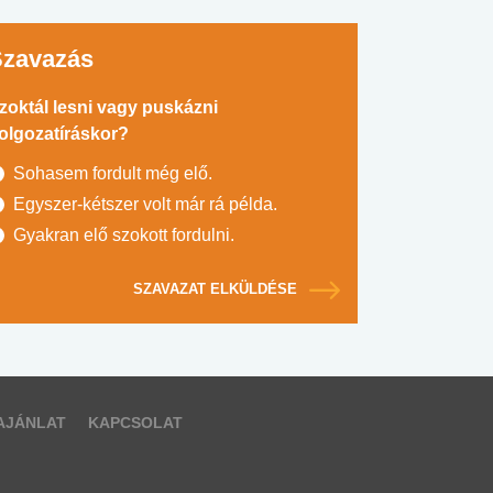
Szavazás
zoktál lesni vagy puskázni
olgozatíráskor?
Sohasem fordult még elő.
Egyszer-kétszer volt már rá példa.
Gyakran elő szokott fordulni.
SZAVAZAT ELKÜLDÉSE
AJÁNLAT
KAPCSOLAT