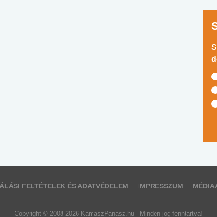
S
d
ÁLÁSI FELTÉTELEK ÉS ADATVÉDELEM
IMPRESSZUM
MÉDIA
Copyright © 2008-2026 KamaszPanasz.hu - Minden jog fenntartva!