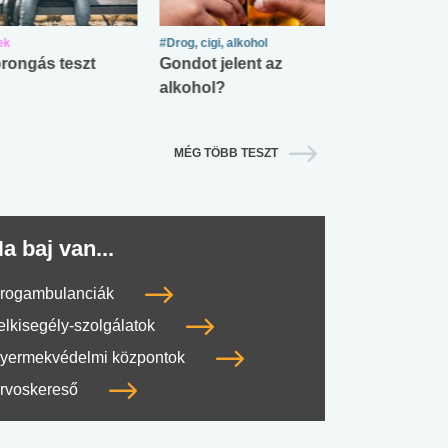
ek
#Drog, cigi, alkohol
#Zöldövezet
rongás teszt
Gondot jelent az
Mekkora az ö
alkohol?
lábnyomod?
MÉG TÖBB TESZT
a baj van...
rogambulanciák
elkisegély-szolgálatok
yermekvédelmi központok
rvoskereső