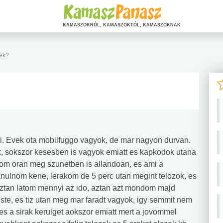
KAMASZOKRÓL, KAMASZOKTÓL, KAMASZOKNAK
yek?
i. Evek ota mobilfuggo vagyok, de mar nagyon durvan.
k, sokszor kesesben is vagyok emiatt es kapkodok utana
odom oran meg szunetben is allandoan, es ami a
tanulnom kene, lerakom de 5 perc utan megint telozok, es
aztan latom mennyi az ido, aztan azt mondom majd
ste, es tiz utan meg mar faradt vagyok, igy semmit nem
 es a sirak kerulget aokszor emiatt mert a jovommel