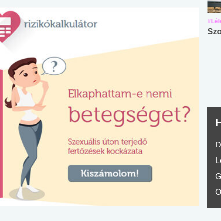
#Suli, munka
#Suli, munka
#Lél
Angol középfokú
Internet-függőség
Szo
nyelvvizsga teszt -
teszt
No.42
H
D
L
G
O