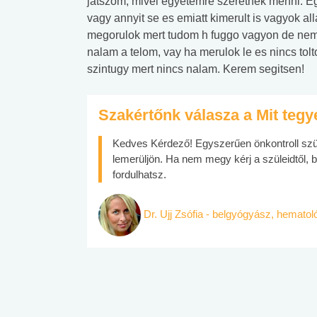
jatszom, mivel egyetemre szeretnek menni. Egy
vagy annyit se es emiatt kimerult is vagyok 
megorulok mert tudom h fuggo vagyon de nem 
nalam a telom, vay ha merulok le es nincs tolt
szintugy mert nincs nalam. Kerem segitsen!
Szakértőnk válasza a Mit teg
Kedves Kérdező! Egyszerűen önkontroll szük
lemerüljön. Ha nem megy kérj a szüleidtől, 
fordulhatsz.
Dr. Ujj Zsófia - belgyógyász, hemato