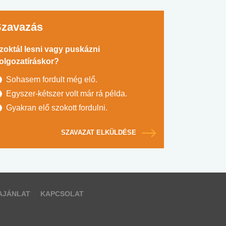
Szavazás
zoktál lesni vagy puskázni
olgozatíráskor?
Sohasem fordult még elő.
Egyszer-kétszer volt már rá példa.
Gyakran elő szokott fordulni.
SZAVAZAT ELKÜLDÉSE
AJÁNLAT
KAPCSOLAT