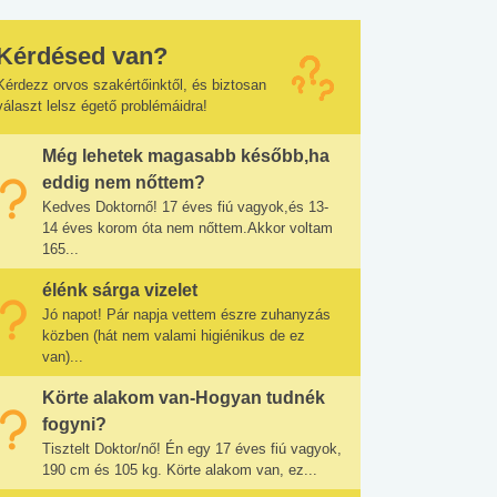
Kérdésed van?
Kérdezz orvos szakértőinktől, és biztosan
választ lelsz égető problémáidra!
Még lehetek magasabb később,ha
eddig nem nőttem?
Kedves Doktornő! 17 éves fiú vagyok,és 13-
14 éves korom óta nem nőttem.Akkor voltam
165...
élénk sárga vizelet
Jó napot! Pár napja vettem észre zuhanyzás
közben (hát nem valami higiénikus de ez
van)...
Körte alakom van-Hogyan tudnék
fogyni?
Tisztelt Doktor/nő! Én egy 17 éves fiú vagyok,
190 cm és 105 kg. Körte alakom van, ez...