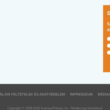
S
d
ÁLÁSI FELTÉTELEK ÉS ADATVÉDELEM
IMPRESSZUM
MÉDIA
Copyright © 2008-2026 KamaszPanasz.hu - Minden jog fenntartva!