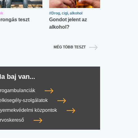
ek
#Drog, cigi, alkohol
#Zöldövezet
rongás teszt
Gondot jelent az
Mekkora az ö
alkohol?
lábnyomod?
MÉG TÖBB TESZT
a baj van...
rogambulanciák
elkisegély-szolgálatok
yermekvédelmi központok
rvoskereső