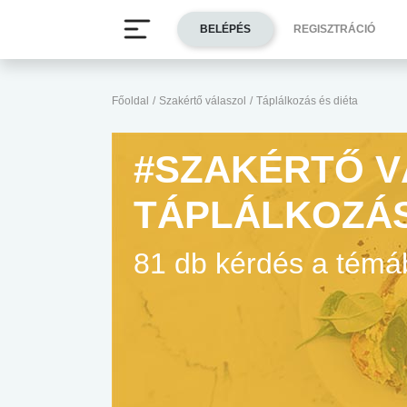
BELÉPÉS
REGISZTRÁCIÓ
Főoldal
/
Szakértő válaszol
/
Táplálkozás és diéta
#SZAKÉRTŐ V
TÁPLÁLKOZÁS
81 db kérdés a tém