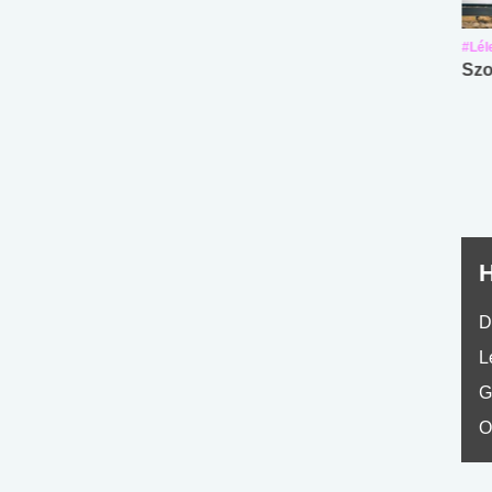
#Suli, munka
#Suli, munka
#Lél
Angol középfokú
Internet-függőség
Szo
nyelvvizsga teszt -
teszt
No.42
H
D
L
G
O