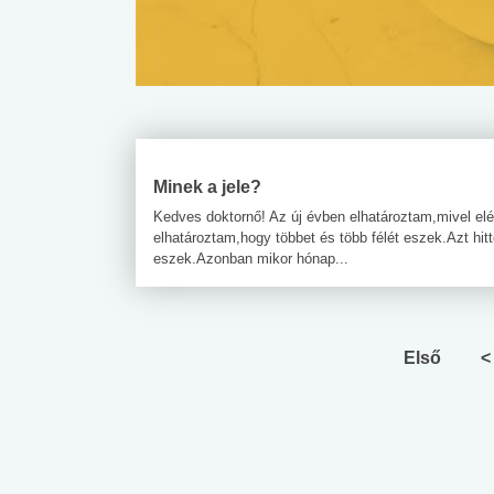
Minek a jele?
Kedves doktornő! Az új évben elhatároztam,mivel el
elhatároztam,hogy többet és több félét eszek.Azt hi
eszek.Azonban mikor hónap...
Első
<