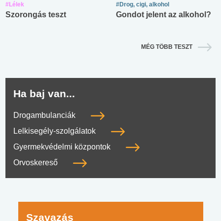
#Lélek
#Drog, cigi, alkohol
Szorongás teszt
Gondot jelent az alkohol?
MÉG TÖBB TESZT
Ha baj van...
Drogambulanciák
Lelkisegély-szolgálatok
Gyermekvédelmi központok
Orvoskereső
Szavazás