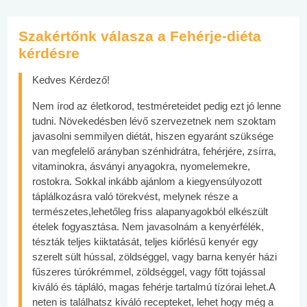
Szakértőnk válasza a Fehérje-diéta
kérdésre
Kedves Kérdező!
Nem írod az életkorod, testméreteidet pedig ezt jó lenne
tudni. Növekedésben lévő szervezetnek nem szoktam
javasolni semmilyen diétát, hiszen egyaránt szüksége
van megfelelő arányban szénhidrátra, fehérjére, zsírra,
vitaminokra, ásványi anyagokra, nyomelemekre,
rostokra. Sokkal inkább ajánlom a kiegyensúlyozott
táplálkozásra való törekvést, melynek része a
természetes,lehetőleg friss alapanyagokból elkészült
ételek fogyasztása. Nem javasolnám a kenyérfélék,
tészták teljes kiiktatását, teljes kiőrlésű kenyér egy
szerelt sült hússal, zöldséggel, vagy barna kenyér házi
fűszeres túrókrémmel, zöldséggel, vagy főtt tojással
kiváló és tápláló, magas fehérje tartalmú tízórai lehet.A
neten is találhatsz kiváló recepteket, lehet hogy még a