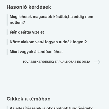
Hasonló kérdések
Még lehetek magasabb később,ha eddig nem
nőttem?
élénk sárga vizelet
Körte alakom van-Hogyan tudnék fogyni?
Miért vagyok állandóan éhes
TOVÁBBI KÉRDÉSEK: TÁPLÁLKOZÁS ÉS DIÉTA
Cikkek a témában
Az édesítőszerek is okozhatnak függőséget?