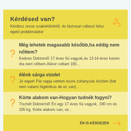
Kérdésed van?
Kérdezz orvos szakértőinktől, és biztosan választ lelsz
égető problémáidra!
Még lehetek magasabb később,ha eddig nem
nőttem?
Kedves Doktornő! 17 éves fiú vagyok,és 13-14 éves korom
óta nem nőttem.Akkor voltam 165...
élénk sárga vizelet
Jó napot! Pár napja vettem észre zuhanyzás közben (hát
nem valami higiénikus de ez van)...
Körte alakom van-Hogyan tudnék fogyni?
Tisztelt Doktor/nő! Én egy 17 éves fiú vagyok, 190 cm és
105 kg. Körte alakom van, ez...
ÉN IS KÉRDEZEK