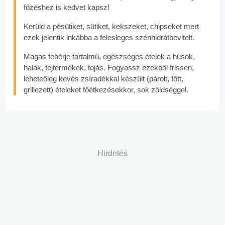
főzéshez is kedvet kapsz!
Kerüld a pésütiket, sütiket, kekszeket, chipseket mert
ezek jelentik inkábba a felesleges szénhidrátbevitelt.
Magas fehérje tartalmú, egészséges ételek a húsok,
halak, tejtermékek, tojás. Fogyassz ezekből frissen,
leheteőleg kevés zsíradékkal készült (párolt, főtt,
grillezett) ételeket főétkezésekkor, sok zöldséggel.
Hirdetés