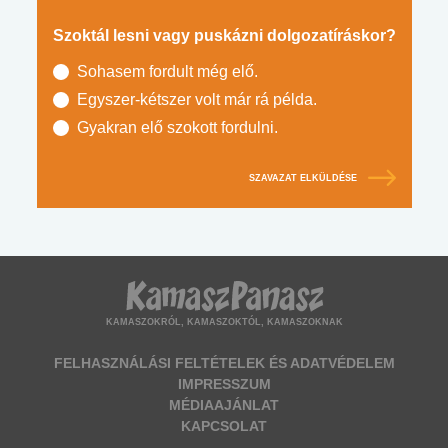
Szoktál lesni vagy puskázni dolgozatíráskor?
Sohasem fordult még elő.
Egyszer-kétszer volt már rá példa.
Gyakran elő szokott fordulni.
SZAVAZAT ELKÜLDÉSE
KAMASZOKRÓL, KAMASZOKTÓL, KAMASZOKNAK
FELHASZNÁLÁSI FELTÉTELEK ÉS ADATVÉDELEM
IMPRESSZUM
MÉDIAAJÁNLAT
KAPCSOLAT