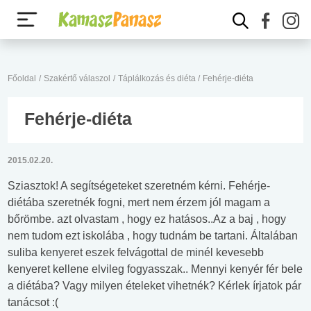
Főoldal
/
Szakértő válaszol
/
Táplálkozás és diéta
/
Fehérje-diéta
Fehérje-diéta
2015.02.20.
Sziasztok! A segítségeteket szeretném kérni. Fehérje-
diétába szeretnék fogni, mert nem érzem jól magam a
bőrömbe. azt olvastam , hogy ez hatásos..Az a baj , hogy
nem tudom ezt iskolába , hogy tudnám be tartani. Általában
suliba kenyeret eszek felvágottal de minél kevesebb
kenyeret kellene elvileg fogyasszak.. Mennyi kenyér fér bele
a diétába? Vagy milyen ételeket vihetnék? Kérlek írjatok pár
tanácsot :(