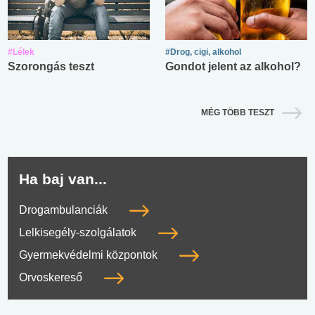
#Lélek
#Drog, cigi, alkohol
Szorongás teszt
Gondot jelent az alkohol?
MÉG TÖBB TESZT
Ha baj van...
Drogambulanciák
Lelkisegély-szolgálatok
Gyermekvédelmi központok
Orvoskereső