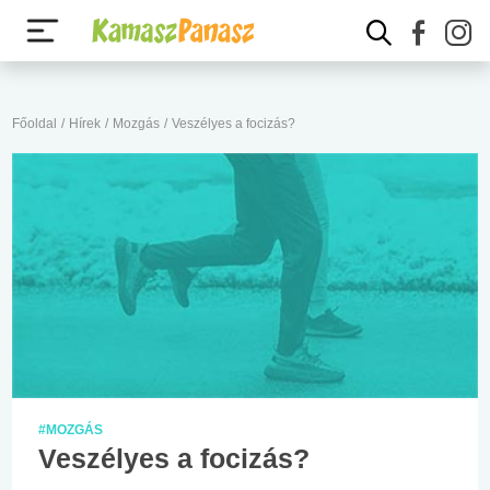
Főoldal
/
Hírek
/
Mozgás
/
Veszélyes a focizás?
#MOZGÁS
Veszélyes a focizás?