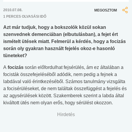
2010.07.08.
MEGOSZTOM
1 PERCES OLVASÁSI IDŐ
Azt már tudjuk, hogy a bokszolók közül sokan
szenvednek demenciában (elbutulásban), a fejet ért
ismételt ütések miatt. Felmerül a kérdés, hogy a focizás
során oly gyakran használt fejelés okoz-e hasonló
tüneteket?
A
focizás
során előfordulhat fejsérülés, ám ez általában a
focisták összefejeléséből adódik, nem pedig a fejnek a
labdával való érintkezéséből. Számos tanulmány vizsgálta
a focisérüléseket, de nem találtak összefüggést a fejelés és
az agysérülések között. Szakemberek szerint a labda által
kiváltott ütés nem olyan erős, hogy sérülést okozzon.
Hirdetés