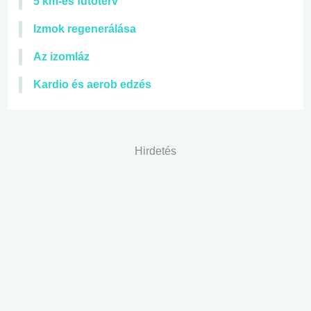
5 km-es futóterv
Izmok regenerálása
Az izomláz
Kardio és aerob edzés
Hirdetés