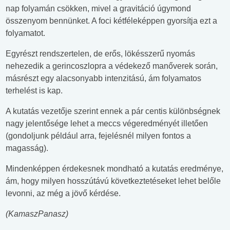
nap folyamán csökken, mivel a gravitáció úgymond
összenyom bennünket. A foci kétféleképpen gyorsítja ezt a
folyamatot.
Egyrészt rendszertelen, de erős, lökésszerű nyomás
nehezedik a gerincoszlopra a védekező manőverek során,
másrészt egy alacsonyabb intenzitású, ám folyamatos
terhelést is kap.
A kutatás vezetője szerint ennek a pár centis különbségnek
nagy jelentősége lehet a meccs végeredményét illetően
(gondoljunk például arra, fejelésnél milyen fontos a
magasság).
Mindenképpen érdekesnek mondható a kutatás eredménye,
ám, hogy milyen hosszútávú következtetéseket lehet belőle
levonni, az még a jövő kérdése.
(KamaszPanasz)