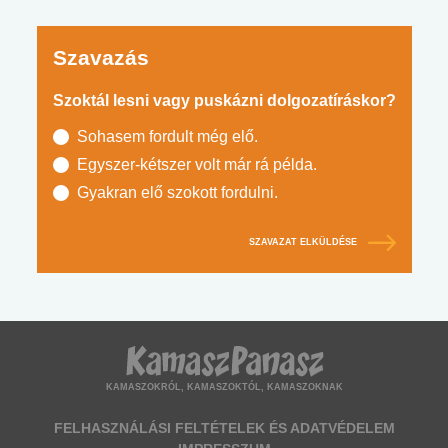
Szavazás
Szoktál lesni vagy puskázni dolgozatíráskor?
Sohasem fordult még elő.
Egyszer-kétszer volt már rá példa.
Gyakran elő szokott fordulni.
SZAVAZAT ELKÜLDÉSE
KAMASZOKRÓL, KAMASZOKTÓL, KAMASZOKNAK
FELHASZNÁLÁSI FELTÉTELEK ÉS ADATVÉDELEM