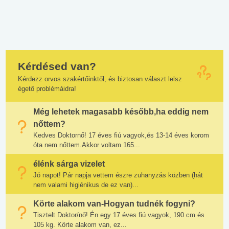
Kérdésed van?
Kérdezz orvos szakértőinktől, és biztosan választ lelsz
égető problémáidra!
Még lehetek magasabb később,ha eddig nem
nőttem?
Kedves Doktornő! 17 éves fiú vagyok,és 13-14 éves korom
óta nem nőttem.Akkor voltam 165...
élénk sárga vizelet
Jó napot! Pár napja vettem észre zuhanyzás közben (hát
nem valami higiénikus de ez van)...
Körte alakom van-Hogyan tudnék fogyni?
Tisztelt Doktor/nő! Én egy 17 éves fiú vagyok, 190 cm és
105 kg. Körte alakom van, ez...