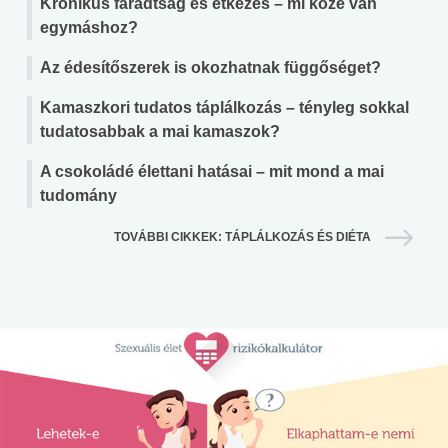
Krónikus fáradtság és étkezés – mi köze van
egymáshoz?
Az édesítőszerek is okozhatnak függőséget?
Kamaszkori tudatos táplálkozás – tényleg sokkal
tudatosabbak a mai kamaszok?
A csokoládé élettani hatásai – mit mond a mai
tudomány
TOVÁBBI CIKKEK: TÁPLÁLKOZÁS ÉS DIÉTA