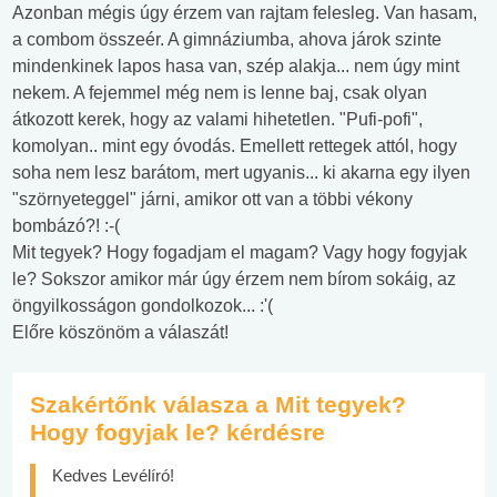
Azonban mégis úgy érzem van rajtam felesleg. Van hasam,
a combom összeér. A gimnáziumba, ahova járok szinte
mindenkinek lapos hasa van, szép alakja... nem úgy mint
nekem. A fejemmel még nem is lenne baj, csak olyan
átkozott kerek, hogy az valami hihetetlen. "Pufi-pofi",
komolyan.. mint egy óvodás. Emellett rettegek attól, hogy
soha nem lesz barátom, mert ugyanis... ki akarna egy ilyen
"szörnyeteggel" járni, amikor ott van a többi vékony
bombázó?! :-(
Mit tegyek? Hogy fogadjam el magam? Vagy hogy fogyjak
le? Sokszor amikor már úgy érzem nem bírom sokáig, az
öngyilkosságon gondolkozok... :'(
Előre köszönöm a válaszát!
Szakértőnk válasza a Mit tegyek?
Hogy fogyjak le? kérdésre
Kedves Levélíró!