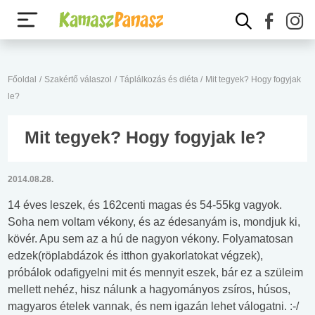
Főoldal
/
Szakértő válaszol
/
Táplálkozás és diéta
/
Mit tegyek? Hogy fogyjak
le?
Mit tegyek? Hogy fogyjak le?
2014.08.28.
14 éves leszek, és 162centi magas és 54-55kg vagyok.
Soha nem voltam vékony, és az édesanyám is, mondjuk ki,
kövér. Apu sem az a hú de nagyon vékony. Folyamatosan
edzek(röplabdázok és itthon gyakorlatokat végzek),
próbálok odafigyelni mit és mennyit eszek, bár ez a szüleim
mellett nehéz, hisz nálunk a hagyományos zsíros, húsos,
magyaros ételek vannak, és nem igazán lehet válogatni. :-/