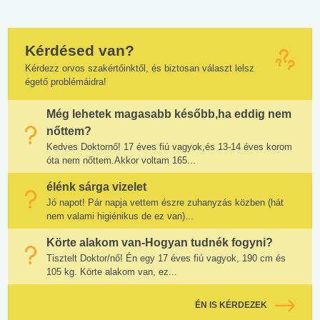
Kérdésed van?
Kérdezz orvos szakértőinktől, és biztosan választ lelsz
égető problémáidra!
Még lehetek magasabb később,ha eddig nem
nőttem?
Kedves Doktornő! 17 éves fiú vagyok,és 13-14 éves korom
óta nem nőttem.Akkor voltam 165...
élénk sárga vizelet
Jó napot! Pár napja vettem észre zuhanyzás közben (hát
nem valami higiénikus de ez van)...
Körte alakom van-Hogyan tudnék fogyni?
Tisztelt Doktor/nő! Én egy 17 éves fiú vagyok, 190 cm és
105 kg. Körte alakom van, ez...
ÉN IS KÉRDEZEK