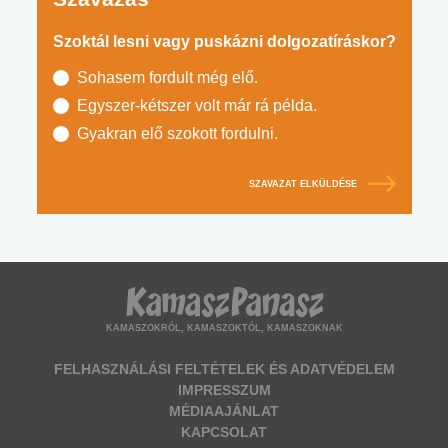
Szoktál lesni vagy puskázni dolgozatíráskor?
Sohasem fordult még elő.
Egyszer-kétszer volt már rá példa.
Gyakran elő szokott fordulni.
SZAVAZAT ELKÜLDÉSE
KAMASZOKRÓL, KAMASZOKTÓL, KAMASZOKNAK
FELHASZNÁLÁSI FELTÉTELEK ÉS ADATVÉDELEM
IMPRESSZUM
MÉDIAAJÁNLAT
KAPCSOLAT