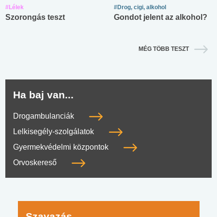
#Lélek
#Drog, cigi, alkohol
Szorongás teszt
Gondot jelent az alkohol?
MÉG TÖBB TESZT
Ha baj van...
Drogambulanciák
Lelkisegély-szolgálatok
Gyermekvédelmi központok
Orvoskereső
Szavazás