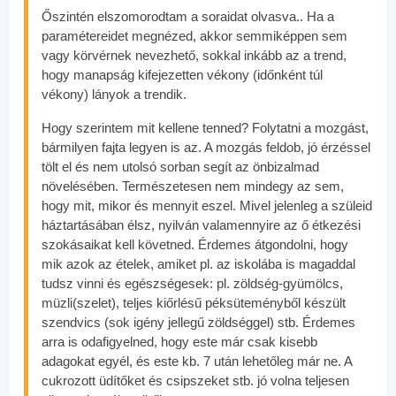
Őszintén elszomorodtam a soraidat olvasva.. Ha a
paramétereidet megnézed, akkor semmiképpen sem
vagy körvérnek nevezhető, sokkal inkább az a trend,
hogy manapság kifejezetten vékony (időnként túl
vékony) lányok a trendik.
Hogy szerintem mit kellene tenned? Folytatni a mozgást,
bármilyen fajta legyen is az. A mozgás feldob, jó érzéssel
tölt el és nem utolsó sorban segít az önbizalmad
növelésében. Természetesen nem mindegy az sem,
hogy mit, mikor és mennyit eszel. Mivel jelenleg a szüleid
háztartásában élsz, nyilván valamennyire az ő étkezési
szokásaikat kell követned. Érdemes átgondolni, hogy
mik azok az ételek, amiket pl. az iskolába is magaddal
tudsz vinni és egészségesek: pl. zöldség-gyümölcs,
müzli(szelet), teljes kiőrlésű péksüteményből készült
szendvics (sok igény jellegű zöldséggel) stb. Érdemes
arra is odafigyelned, hogy este már csak kisebb
adagokat egyél, és este kb. 7 után lehetőleg már ne. A
cukrozott üdítőket és csipszeket stb. jó volna teljesen