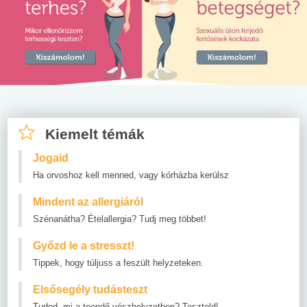
Kiemelt témák
Jogaid
Ha orvoshoz kell menned, vagy kórházba kerülsz
Mindent az allergiáról
Szénanátha? Ételallergia? Tudj meg többet!
Győzd le a stresszt!
Tippek, hogy túljuss a feszült helyzeteken.
Elsősegély tudásteszt
Tudod, mi a teendő vészhelyzetben? Teszteld!