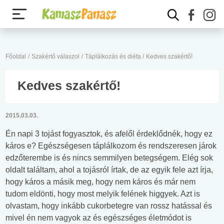
Főoldal
/
Szakértő válaszol
/
Táplálkozás és diéta
/
Kedves szakértő!
Kedves szakértő!
2015.03.03.
Én napi 3 tojást fogyasztok, és afelől érdeklődnék, hogy ez
káros e? Egészségesen táplálkozom és rendszeresen járok
edzőterembe is és nincs semmilyen betegségem. Elég sok
oldalt találtam, ahol a tojásról írtak, de az egyik fele azt írja,
hogy káros a másik meg, hogy nem káros és már nem
tudom eldönti, hogy most melyik felének higgyek. Azt is
olvastam, hogy inkább cukorbetegre van rossz hatással és
mivel én nem vagyok az és egészséges életmódot is