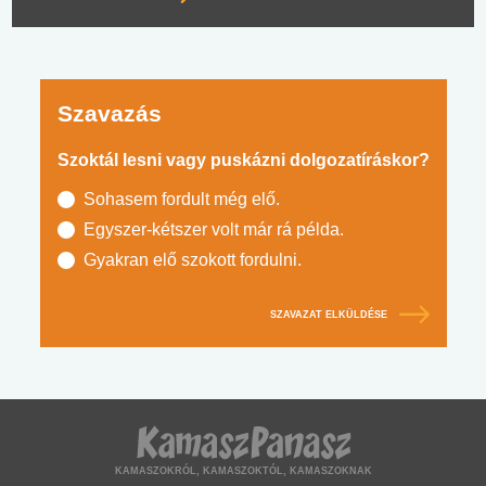
Szavazás
Szoktál lesni vagy puskázni dolgozatíráskor?
Sohasem fordult még elő.
Egyszer-kétszer volt már rá példa.
Gyakran elő szokott fordulni.
SZAVAZAT ELKÜLDÉSE
KAMASZOKRÓL, KAMASZOKTÓL, KAMASZOKNAK