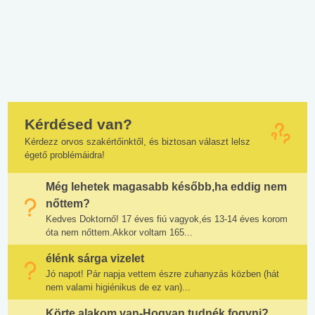
Kérdésed van?
Kérdezz orvos szakértőinktől, és biztosan választ lelsz
égető problémáidra!
Még lehetek magasabb később,ha eddig nem
nőttem?
Kedves Doktornő! 17 éves fiú vagyok,és 13-14 éves korom
óta nem nőttem.Akkor voltam 165...
élénk sárga vizelet
Jó napot! Pár napja vettem észre zuhanyzás közben (hát
nem valami higiénikus de ez van)...
Körte alakom van-Hogyan tudnék fogyni?