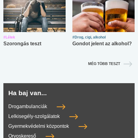
#Lélek
#Drog, cigi, alkohol
Szorongás teszt
Gondot jelent az alkohol?
MÉG TÖBB TESZT
Ha baj van...
Drogambulanciák
Lelkisegély-szolgálatok
Gyermekvédelmi központok
Orvoskereső