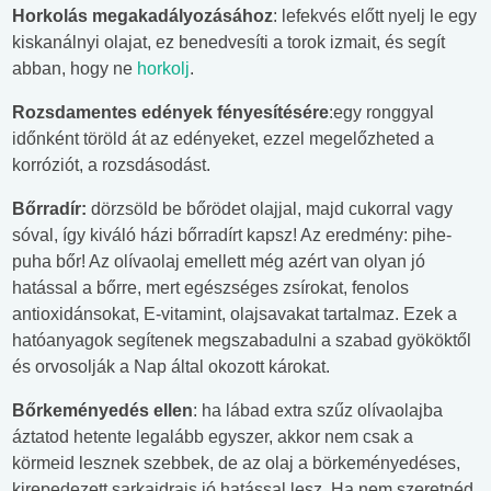
Horkolás megakadályozásához
: lefekvés előtt nyelj le egy
kiskanálnyi olajat, ez benedvesíti a torok izmait, és segít
abban, hogy ne
horkolj
.
Rozsdamentes edények fényesítésére
:egy ronggyal
időnként töröld át az edényeket, ezzel megelőzheted a
korróziót, a rozsdásodást.
Bőrradír:
dörzsöld be bőrödet olajjal, majd cukorral vagy
sóval, így kiváló házi bőrradírt kapsz! Az eredmény: pihe-
puha bőr! Az olívaolaj emellett még azért van olyan jó
hatással a bőrre, mert egészséges zsírokat, fenolos
antioxidánsokat, E-vitamint, olajsavakat tartalmaz. Ezek a
hatóanyagok segítenek megszabadulni a szabad gyököktől
és orvosolják a Nap által okozott károkat.
Bőrkeményedés ellen
: ha lábad extra szűz olívaolajba
áztatod hetente legalább egyszer, akkor nem csak a
körmeid lesznek szebbek, de az olaj a börkeményedéses,
kirepedezett sarkaidrais jó hatással lesz. Ha nem szeretnéd