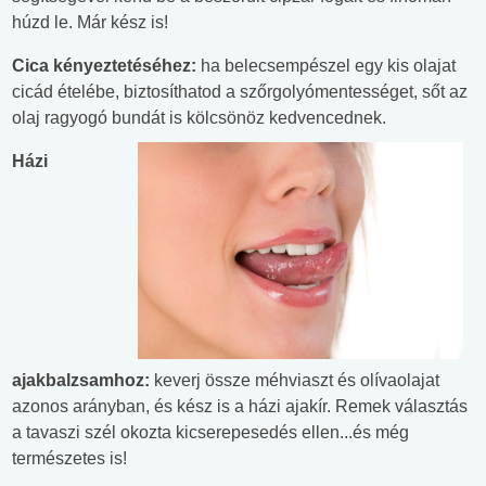
húzd le. Már kész is!
Cica kényeztetéséhez:
ha belecsempészel egy kis olajat
cicád ételébe, biztosíthatod a szőrgolyómentességet, sőt az
olaj ragyogó bundát is kölcsönöz kedvence
dnek.
Házi
ajakbalzsamhoz:
keverj össze méhviaszt és olívaolajat
azonos arányban, és kész is a házi ajakír. Remek választás
a tavaszi szél okozta kicserepesedés ellen...és még
természetes is!